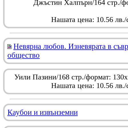
Джъстин Халпърн/164 стр./ф
Нашата цена: 10.56 лв./
Невярна любов. Изневярата в съв
общество
Уили Пазини/168 стр./формат: 130
Нашата цена: 10.56 лв./
Каубои и извънземни