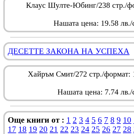
Клаус Шулте-Юбинг/238 стр./ф
Нашата цена: 19.58 лв./
ДЕСЕТТЕ ЗАКОНА НА УСПЕХА
Хайръм Смит/272 стр./формат:
Нашата цена: 7.74 лв./
Още книги от :
1
2
3
4
5
6
7
8
9
10
17
18
19
20
21
22
23
24
25
26
27
28