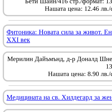
Бети Шайн/416 стр./формат: 1
Нашата цена: 12.46 лв./
Фитоника: Новата сила за живот. Ен
XXI век
Мерилин Дайъмънд, д-р Доналд Шнел
1
Нашата цена: 8.90 лв./
Медицината на св. Хилдегард за же