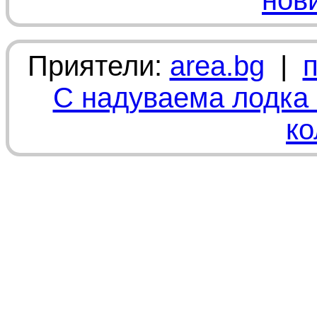
нов
Приятели:
area.bg
|
С надуваема лодка 
ко