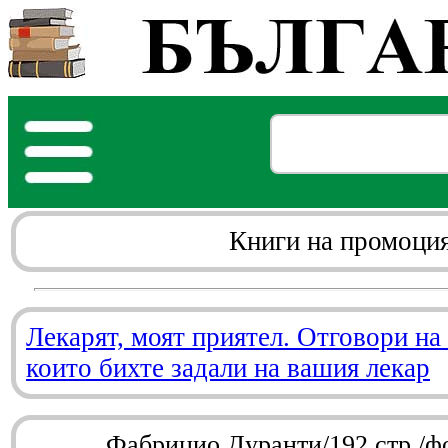
Книги на промоци
Лекарят, моят приятел. Отговори на
които бихте задали на вашия лекар
Фабрицио Дуранти/192 стр./ф