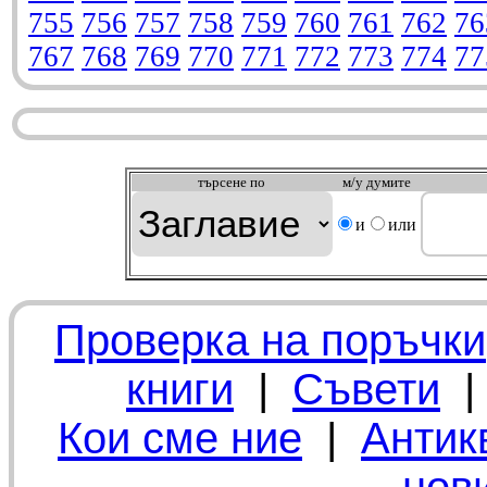
755
756
757
758
759
760
761
762
76
767
768
769
770
771
772
773
774
77
търсeне по
м/у думите
и
или
Проверка на поръчки
книги
|
Съвети
Кои сме ние
|
Антик