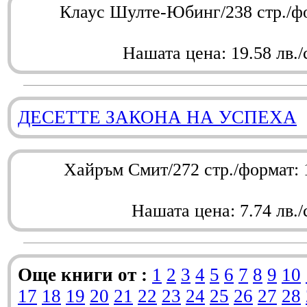
Клаус Шулте-Юбинг/238 стр./ф
Нашата цена: 19.58 лв./
ДЕСЕТТЕ ЗАКОНА НА УСПЕХА
Хайръм Смит/272 стр./формат:
Нашата цена: 7.74 лв./
Още книги от :
1
2
3
4
5
6
7
8
9
10
17
18
19
20
21
22
23
24
25
26
27
28