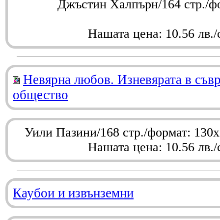
Джъстин Халпърн/164 стр./ф
Нашата цена: 10.56 лв./
Невярна любов. Изневярата в съв
общество
Уили Пазини/168 стр./формат: 130
Нашата цена: 10.56 лв./
Каубои и извънземни