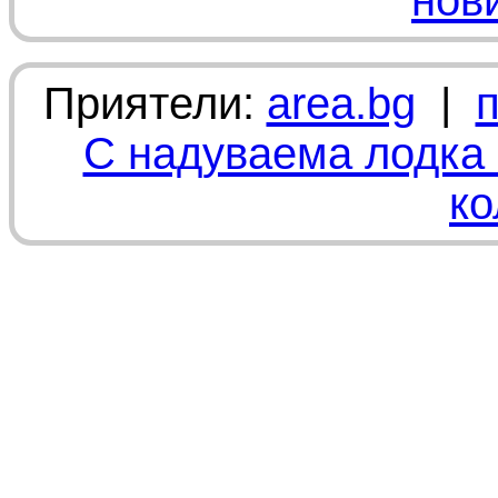
нов
Приятели:
area.bg
|
С надуваема лодка 
ко