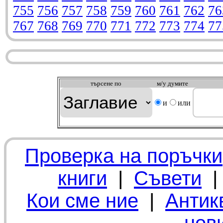
755
756
757
758
759
760
761
762
76
767
768
769
770
771
772
773
774
77
търсeне по
м/у думите
и
или
Проверка на поръчки
книги
|
Съвети
Кои сме ние
|
Антик