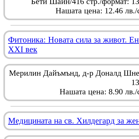
Бети Шайн/416 стр./формат: 1
Нашата цена: 12.46 лв./
Фитоника: Новата сила за живот. Ен
XXI век
Мерилин Дайъмънд, д-р Доналд Шнел
1
Нашата цена: 8.90 лв./
Медицината на св. Хилдегард за же