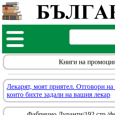
Книги на промоци
Лекарят, моят приятел. Отговори на
които бихте задали на вашия лекар
Фабрицио Дуранти/192 стр./ф