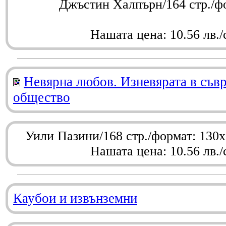
Джъстин Халпърн/164 стр./ф
Нашата цена: 10.56 лв./
Невярна любов. Изневярата в съв
общество
Уили Пазини/168 стр./формат: 130
Нашата цена: 10.56 лв./
Каубои и извънземни