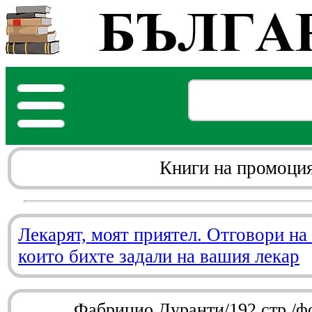
Книги на промоци
Лекарят, моят приятел. Отговори на
които бихте задали на вашия лекар
Фабрицио Дуранти/192 стр./ф