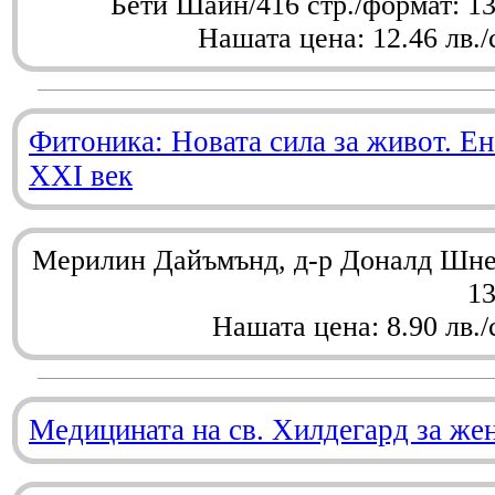
Бети Шайн/416 стр./формат: 1
Нашата цена: 12.46 лв./
Фитоника: Новата сила за живот. Ен
XXI век
Мерилин Дайъмънд, д-р Доналд Шнел
1
Нашата цена: 8.90 лв./
Медицината на св. Хилдегард за же