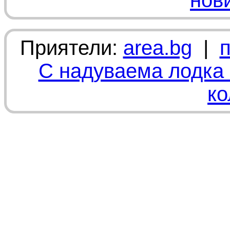
нов
Приятели:
area.bg
|
С надуваема лодка 
ко