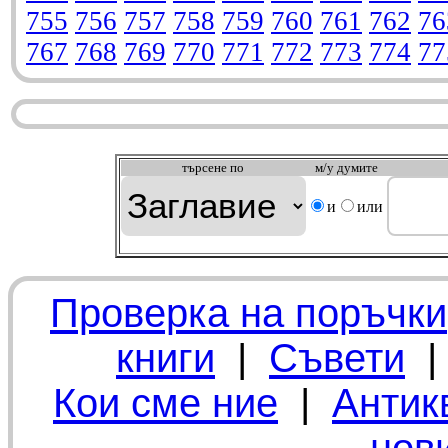
755
756
757
758
759
760
761
762
76
767
768
769
770
771
772
773
774
77
търсeне по
м/у думите
и
или
Проверка на поръчки
книги
|
Съвети
Кои сме ние
|
Антик