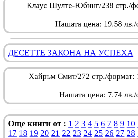
Клаус Шулте-Юбинг/238 стр./ф
Нашата цена: 19.58 лв./
ДЕСЕТТЕ ЗАКОНА НА УСПЕХА
Хайръм Смит/272 стр./формат:
Нашата цена: 7.74 лв./
Още книги от :
1
2
3
4
5
6
7
8
9
10
17
18
19
20
21
22
23
24
25
26
27
28