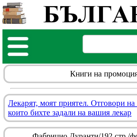
Книги на промоци
Лекарят, моят приятел. Отговори на
които бихте задали на вашия лекар
Фабрицио Дуранти/192 стр./ф