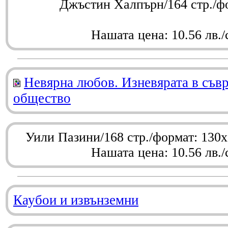
Джъстин Халпърн/164 стр./ф
Нашата цена: 10.56 лв./
Невярна любов. Изневярата в съв
общество
Уили Пазини/168 стр./формат: 130
Нашата цена: 10.56 лв./
Каубои и извънземни