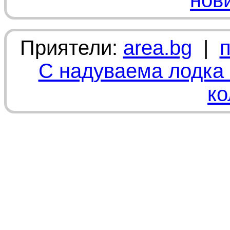
нов
Приятели:
area.bg
|
С надуваема лодка 
ко