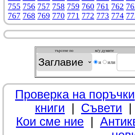
755
756
757
758
759
760
761
762
76
767
768
769
770
771
772
773
774
77
търсeне по
м/у думите
и
или
Проверка на поръчки
книги
|
Съвети
Кои сме ние
|
Антик