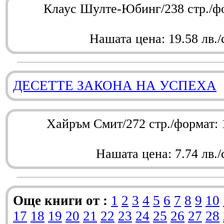
Клаус Шулте-Юбинг/238 стр./ф
Нашата цена: 19.58 лв./
ДЕСЕТТЕ ЗАКОНА НА УСПЕХА
Хайръм Смит/272 стр./формат:
Нашата цена: 7.74 лв./
Още книги от :
1
2
3
4
5
6
7
8
9
10
17
18
19
20
21
22
23
24
25
26
27
28