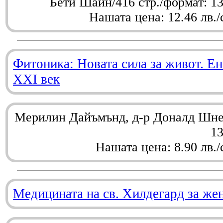
Бети Шайн/416 стр./формат: 1
Нашата цена: 12.46 лв./
Фитоника: Новата сила за живот. Ен
XXI век
Мерилин Дайъмънд, д-р Доналд Шнел
1
Нашата цена: 8.90 лв./
Медицината на св. Хилдегард за же