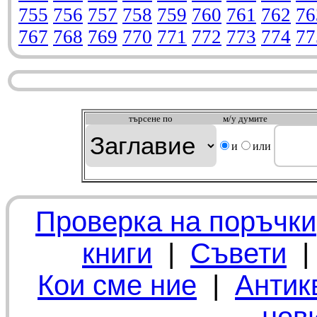
755
756
757
758
759
760
761
762
76
767
768
769
770
771
772
773
774
77
търсeне по
м/у думите
и
или
Проверка на поръчки
книги
|
Съвети
Кои сме ние
|
Антик