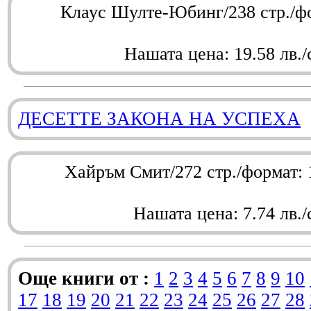
Клаус Шулте-Юбинг/238 стр./ф
Нашата цена: 19.58 лв./
ДЕСЕТТЕ ЗАКОНА НА УСПЕХА
Хайръм Смит/272 стр./формат:
Нашата цена: 7.74 лв./
Още книги от :
1
2
3
4
5
6
7
8
9
10
17
18
19
20
21
22
23
24
25
26
27
28