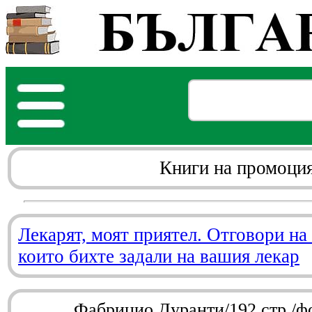
Книги на промоци
Лекарят, моят приятел. Отговори на
които бихте задали на вашия лекар
Фабрицио Дуранти/192 стр./ф