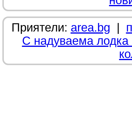
нов
Приятели:
area.bg
|
С надуваема лодка 
ко