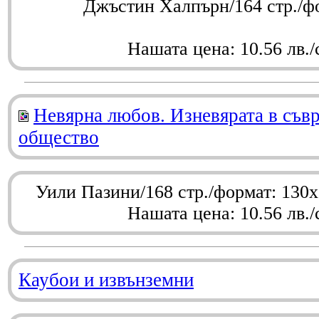
Джъстин Халпърн/164 стр./ф
Нашата цена: 10.56 лв./
Невярна любов. Изневярата в съв
общество
Уили Пазини/168 стр./формат: 130
Нашата цена: 10.56 лв./
Каубои и извънземни