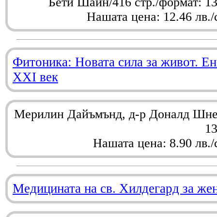
Бети Шайн/416 стр./формат: 1
Нашата цена: 12.46 лв./
Фитоника: Новата сила за живот. Ен
XXI век
Мерилин Дайъмънд, д-р Доналд Шнел
1
Нашата цена: 8.90 лв./
Медицината на св. Хилдегард за же