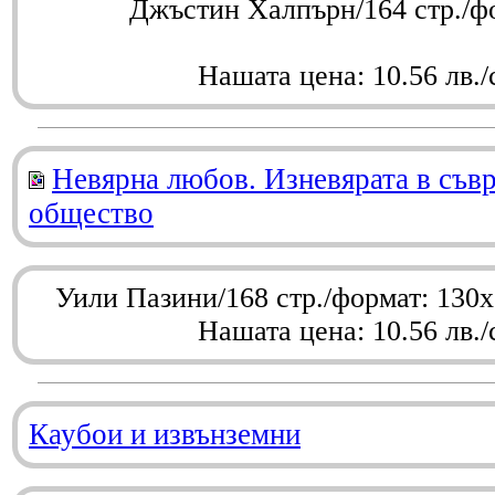
Джъстин Халпърн/164 стр./ф
Нашата цена: 10.56 лв./
Невярна любов. Изневярата в съв
общество
Уили Пазини/168 стр./формат: 130
Нашата цена: 10.56 лв./
Каубои и извънземни