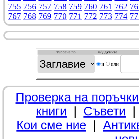
755
756
757
758
759
760
761
762
76
767
768
769
770
771
772
773
774
77
търсeне по
м/у думите
и
или
Проверка на поръчки
книги
|
Съвети
Кои сме ние
|
Антик