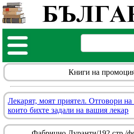
Книги на промоци
Лекарят, моят приятел. Отговори на
които бихте задали на вашия лекар
Фабрицио Дуранти/192 стр./ф