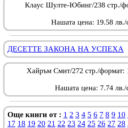
Клаус Шулте-Юбинг/238 стр./ф
Нашата цена: 19.58 лв./
ДЕСЕТТЕ ЗАКОНА НА УСПЕХА
Хайръм Смит/272 стр./формат:
Нашата цена: 7.74 лв./
Още книги от :
1
2
3
4
5
6
7
8
9
10
17
18
19
20
21
22
23
24
25
26
27
28