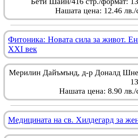
Бети Шайн/416 стр./формат: 1
Нашата цена: 12.46 лв./
Фитоника: Новата сила за живот. Ен
XXI век
Мерилин Дайъмънд, д-р Доналд Шнел
1
Нашата цена: 8.90 лв./
Медицината на св. Хилдегард за же