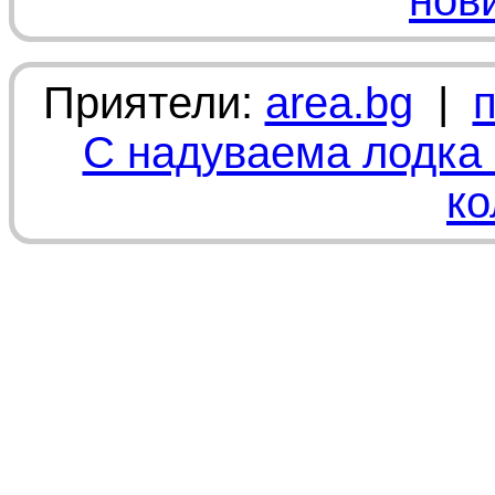
нов
Приятели:
area.bg
|
С надуваема лодка 
ко