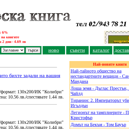
ус 6%
 на книгите
 2 дни - 4.69 лв
ново
съвети
каталог
доста
Най-новите книги
Най-тайното общество на
оито бихте задали на вашия
нестандартните вещици - Са
Мандана
Лоша земя - Дъглас Престън
/формат: 130х200/ИК "Колибри"
Чайлд
на: 10.56 лв./спестявате 1.44 лв.
Тиранин: 2. Императорът уби
Игълдън
Легионът на тамплиерите - 
Кристофър
./формат: 130х200/ИК "Колибри"
Домът на Бекъм - Том Бауър
на: 10.56 лв./спестявате 1.44 лв.