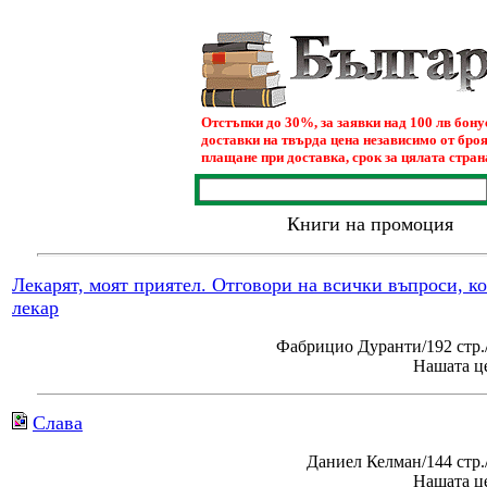
Отстъпки до 30%, за заявки над 100 лв бон
доставки на твърда цена независимо от броя
плащане при доставка, срок за цялата страна
Книги на промоция
Лекарят, моят приятел. Отговори на всички въпроси, к
лекар
Фабрицио Дуранти/192 стр.
Нашата це
Слава
Даниел Келман/144 стр
Нашата це