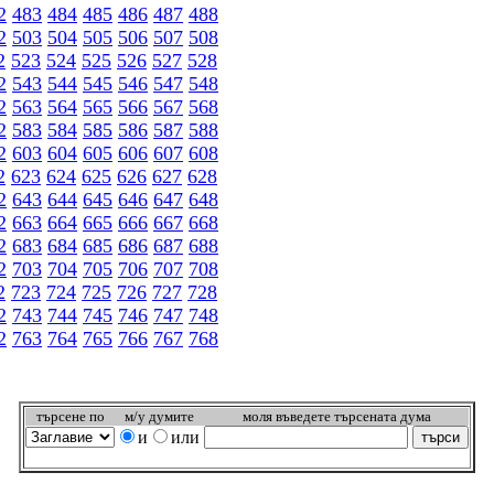
2
483
484
485
486
487
488
2
503
504
505
506
507
508
2
523
524
525
526
527
528
2
543
544
545
546
547
548
2
563
564
565
566
567
568
2
583
584
585
586
587
588
2
603
604
605
606
607
608
2
623
624
625
626
627
628
2
643
644
645
646
647
648
2
663
664
665
666
667
668
2
683
684
685
686
687
688
2
703
704
705
706
707
708
2
723
724
725
726
727
728
2
743
744
745
746
747
748
2
763
764
765
766
767
768
търсeне по
м/у думите
моля въведете търсената дума
и
или