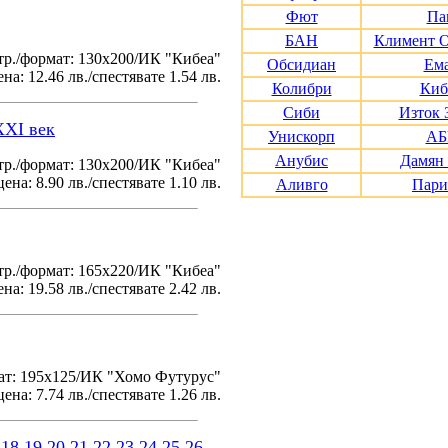
Фют
Па
БАН
Климент 
тр./формат: 130х200/ИК "Кибеа"
Обсидиан
Ем
на: 12.46 лв./спестявате 1.54 лв.
Колибри
Киб
Сиби
Изток 
XXI век
Унискорп
АБ
Анубис
Дамян
р./формат: 130х200/ИК "Кибеа"
ена: 8.90 лв./спестявате 1.10 лв.
Аливго
Пари
р./формат: 165х220/ИК "Кибеа"
на: 19.58 лв./спестявате 2.42 лв.
ат: 195x125/ИК "Хомо Футурус"
ена: 7.74 лв./спестявате 1.26 лв.
18
19
20
21
22
23
24
25
26