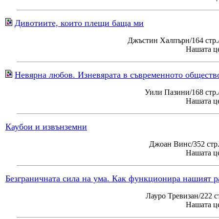
Дивотиите, които плещи баща ми
Джъстин Халпърн/164 стр.
Нашата це
Невярна любов. Изневярата в съвременното обществ
Уили Пазини/168 стр
Нашата це
Каубои и извънземни
Джоан Винс/352 стр
Нашата це
Безграничната сила на ума. Как функционира нашият р
Лауро Тревизан/222 с
Нашата це