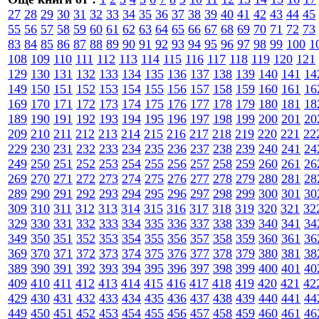
27
28
29
30
31
32
33
34
35
36
37
38
39
40
41
42
43
44
45
55
56
57
58
59
60
61
62
63
64
65
66
67
68
69
70
71
72
73
83
84
85
86
87
88
89
90
91
92
93
94
95
96
97
98
99
100
1
108
109
110
111
112
113
114
115
116
117
118
119
120
121
129
130
131
132
133
134
135
136
137
138
139
140
141
14
149
150
151
152
153
154
155
156
157
158
159
160
161
16
169
170
171
172
173
174
175
176
177
178
179
180
181
18
189
190
191
192
193
194
195
196
197
198
199
200
201
20
209
210
211
212
213
214
215
216
217
218
219
220
221
22
229
230
231
232
233
234
235
236
237
238
239
240
241
24
249
250
251
252
253
254
255
256
257
258
259
260
261
26
269
270
271
272
273
274
275
276
277
278
279
280
281
28
289
290
291
292
293
294
295
296
297
298
299
300
301
30
309
310
311
312
313
314
315
316
317
318
319
320
321
32
329
330
331
332
333
334
335
336
337
338
339
340
341
34
349
350
351
352
353
354
355
356
357
358
359
360
361
36
369
370
371
372
373
374
375
376
377
378
379
380
381
38
389
390
391
392
393
394
395
396
397
398
399
400
401
40
409
410
411
412
413
414
415
416
417
418
419
420
421
42
429
430
431
432
433
434
435
436
437
438
439
440
441
44
449
450
451
452
453
454
455
456
457
458
459
460
461
46