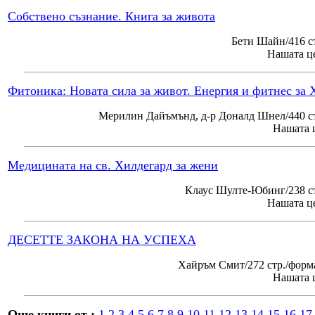
Собствено съзнание. Книга за живота
Бети Шайн/416 с
Нашата це
Фитоника: Новата сила за живот. Енергия и фитнес за 
Мерилин Дайъмънд, д-р Доналд Шнел/440 ст
Нашата ц
Медицината на св. Хилдегард за жени
Клаус Шулте-Юбинг/238 ст
Нашата це
ДЕСЕТТЕ ЗАКОНА НА УСПЕХА
Хайръм Смит/272 стр./форм
Нашата ц
Още книги от :
1
2
3
4
5
6
7
8
9
10
11
12
13
14
15
16
17