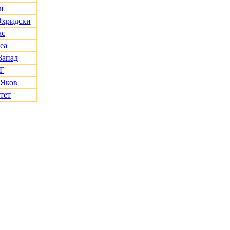
н
Охридски
ас
еа
Запад
Г
 Яков
тет