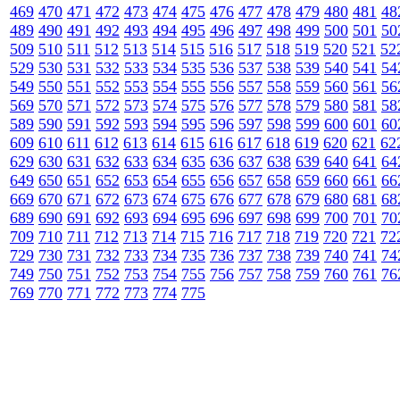
469
470
471
472
473
474
475
476
477
478
479
480
481
48
489
490
491
492
493
494
495
496
497
498
499
500
501
50
509
510
511
512
513
514
515
516
517
518
519
520
521
52
529
530
531
532
533
534
535
536
537
538
539
540
541
54
549
550
551
552
553
554
555
556
557
558
559
560
561
56
569
570
571
572
573
574
575
576
577
578
579
580
581
58
589
590
591
592
593
594
595
596
597
598
599
600
601
60
609
610
611
612
613
614
615
616
617
618
619
620
621
62
629
630
631
632
633
634
635
636
637
638
639
640
641
64
649
650
651
652
653
654
655
656
657
658
659
660
661
66
669
670
671
672
673
674
675
676
677
678
679
680
681
68
689
690
691
692
693
694
695
696
697
698
699
700
701
70
709
710
711
712
713
714
715
716
717
718
719
720
721
72
729
730
731
732
733
734
735
736
737
738
739
740
741
74
749
750
751
752
753
754
755
756
757
758
759
760
761
76
769
770
771
772
773
774
775