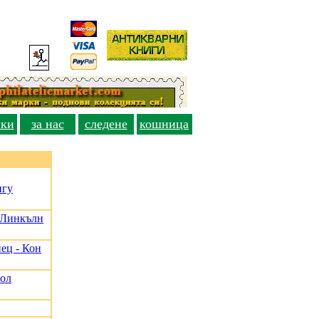
вки
за нас
следене
кошница
нгу
, Линкълн
ец - Кон
Пол