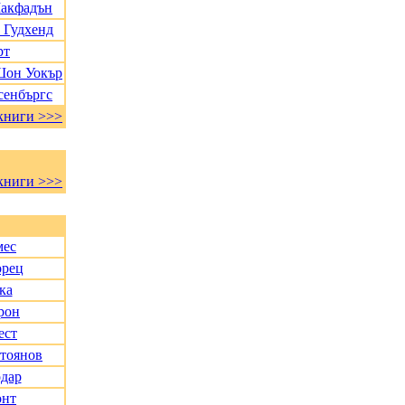
Макфадън
 Гудхенд
рт
Шон Уокър
сенбъргс
книги >>>
книги >>>
мес
орец
ка
рон
ест
Стоянов
дар
онт