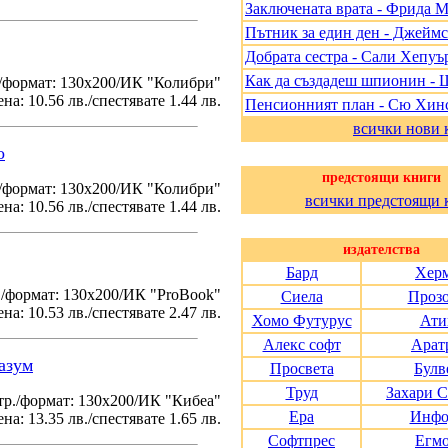
Заключената врата - Фрида 
Пътник за един ден - Джеймс
Добрата сестра - Сали Хепуъ
Как да създадеш шпионин - 
/формат: 130х200/ИК "Колибри"
на: 10.56 лв./спестявате 1.44 лв.
Пенсионният план - Сю Хин
всички нови 
о
предстоящи книги
./формат: 130х200/ИК "Колибри"
всички предстоящи 
на: 10.56 лв./спестявате 1.44 лв.
издателства
Бард
Хер
./формат: 130х200/ИК "ProBook"
Сиела
Проз
на: 10.53 лв./спестявате 2.47 лв.
Хомо Футурус
Ати
Алекс софт
Арат
азум
Просвета
Булв
Труд
Захари 
тр./формат: 130х200/ИК "Кибеа"
Ера
Инфо
на: 13.35 лв./спестявате 1.65 лв.
Софтпрес
Егм