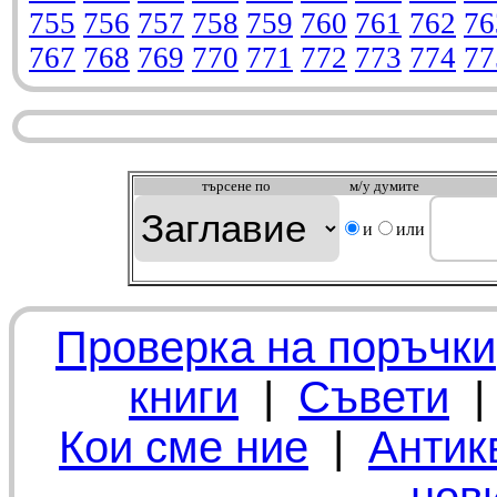
755
756
757
758
759
760
761
762
76
767
768
769
770
771
772
773
774
77
търсeне по
м/у думите
и
или
Проверка на поръчки
книги
|
Съвети
Кои сме ние
|
Антик