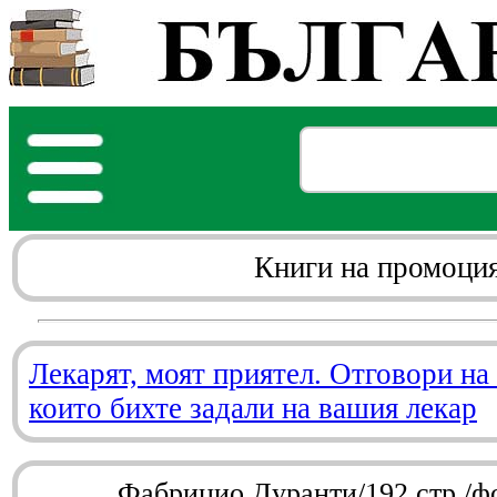
Книги на промоци
Лекарят, моят приятел. Отговори на
които бихте задали на вашия лекар
Фабрицио Дуранти/192 стр./ф