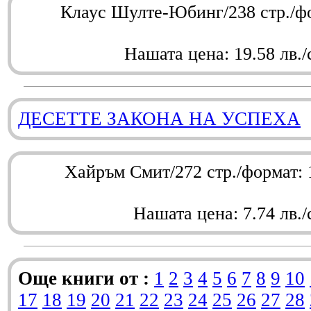
Клаус Шулте-Юбинг/238 стр./ф
Нашата цена: 19.58 лв./
ДЕСЕТТЕ ЗАКОНА НА УСПЕХА
Хайръм Смит/272 стр./формат:
Нашата цена: 7.74 лв./
Още книги от :
1
2
3
4
5
6
7
8
9
10
17
18
19
20
21
22
23
24
25
26
27
28