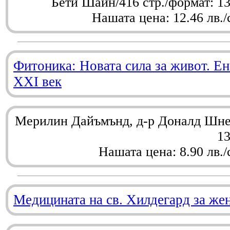
Бети Шайн/416 стр./формат: 1
Нашата цена: 12.46 лв./
Фитоника: Новата сила за живот. Ен
XXI век
Мерилин Дайъмънд, д-р Доналд Шнел
1
Нашата цена: 8.90 лв./
Медицината на св. Хилдегард за же