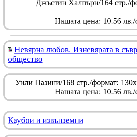
Джъстин Халпърн/164 стр./ф
Нашата цена: 10.56 лв./
Невярна любов. Изневярата в съв
общество
Уили Пазини/168 стр./формат: 130
Нашата цена: 10.56 лв./
Каубои и извънземни