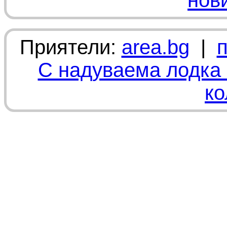
нов
Приятели:
area.bg
|
С надуваема лодка 
ко