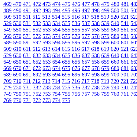
469
470
471
472
473
474
475
476
477
478
479
480
481
48
489
490
491
492
493
494
495
496
497
498
499
500
501
50
509
510
511
512
513
514
515
516
517
518
519
520
521
52
529
530
531
532
533
534
535
536
537
538
539
540
541
54
549
550
551
552
553
554
555
556
557
558
559
560
561
56
569
570
571
572
573
574
575
576
577
578
579
580
581
58
589
590
591
592
593
594
595
596
597
598
599
600
601
60
609
610
611
612
613
614
615
616
617
618
619
620
621
62
629
630
631
632
633
634
635
636
637
638
639
640
641
64
649
650
651
652
653
654
655
656
657
658
659
660
661
66
669
670
671
672
673
674
675
676
677
678
679
680
681
68
689
690
691
692
693
694
695
696
697
698
699
700
701
70
709
710
711
712
713
714
715
716
717
718
719
720
721
72
729
730
731
732
733
734
735
736
737
738
739
740
741
74
749
750
751
752
753
754
755
756
757
758
759
760
761
76
769
770
771
772
773
774
775