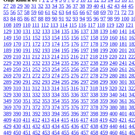
27
28
29
30
31
32
33
34
35
36
37
38
39
40
41
42
43
44
45
55
56
57
58
59
60
61
62
63
64
65
66
67
68
69
70
71
72
73
83
84
85
86
87
88
89
90
91
92
93
94
95
96
97
98
99
100
1
108
109
110
111
112
113
114
115
116
117
118
119
120
121
129
130
131
132
133
134
135
136
137
138
139
140
141
14
149
150
151
152
153
154
155
156
157
158
159
160
161
16
169
170
171
172
173
174
175
176
177
178
179
180
181
18
189
190
191
192
193
194
195
196
197
198
199
200
201
20
209
210
211
212
213
214
215
216
217
218
219
220
221
22
229
230
231
232
233
234
235
236
237
238
239
240
241
24
249
250
251
252
253
254
255
256
257
258
259
260
261
26
269
270
271
272
273
274
275
276
277
278
279
280
281
28
289
290
291
292
293
294
295
296
297
298
299
300
301
30
309
310
311
312
313
314
315
316
317
318
319
320
321
32
329
330
331
332
333
334
335
336
337
338
339
340
341
34
349
350
351
352
353
354
355
356
357
358
359
360
361
36
369
370
371
372
373
374
375
376
377
378
379
380
381
38
389
390
391
392
393
394
395
396
397
398
399
400
401
40
409
410
411
412
413
414
415
416
417
418
419
420
421
42
429
430
431
432
433
434
435
436
437
438
439
440
441
44
449
450
451
452
453
454
455
456
457
458
459
460
461
46