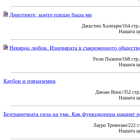
Дивотиите, които плещи баща ми
Джъстин Халпърн/164 стр.
Нашата це
Невярна любов. Изневярата в съвременното обществ
Уили Пазини/168 стр
Нашата це
Каубои и извънземни
Джоан Винс/352 стр
Нашата це
Безграничната сила на ума. Как функционира нашият р
Лауро Тревизан/222 с
Нашата це