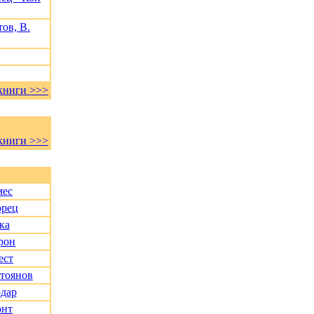
ов, В.
книги >>>
книги >>>
мес
орец
ка
рон
ест
Стоянов
дар
онт