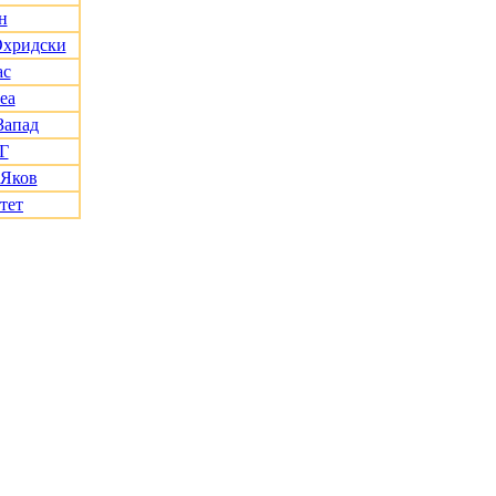
н
Охридски
ас
еа
Запад
Г
 Яков
тет