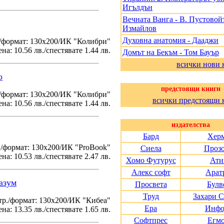
Игълдън
Вечната Ванга - В. Пустовойт
Измайлов
Духовна анатомия - Дааджи
/формат: 130х200/ИК "Колибри"
на: 10.56 лв./спестявате 1.44 лв.
Домът на Бекъм - Том Бауър
всички нови 
о
предстоящи книги
./формат: 130х200/ИК "Колибри"
всички предстоящи 
на: 10.56 лв./спестявате 1.44 лв.
издателства
Бард
Хер
./формат: 130х200/ИК "ProBook"
Сиела
Проз
на: 10.53 лв./спестявате 2.47 лв.
Хомо Футурус
Ати
Алекс софт
Арат
азум
Просвета
Булв
Труд
Захари 
тр./формат: 130х200/ИК "Кибеа"
Ера
Инфо
на: 13.35 лв./спестявате 1.65 лв.
Софтпрес
Егм