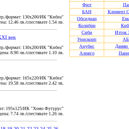
Фют
Па
БАН
Климент 
тр./формат: 130х200/ИК "Кибеа"
Обсидиан
Ем
на: 12.46 лв./спестявате 1.54 лв.
Колибри
Киб
Сиби
Изток 
XXI век
Унискорп
АБ
Анубис
Дамян
р./формат: 130х200/ИК "Кибеа"
ена: 8.90 лв./спестявате 1.10 лв.
Аливго
Пари
р./формат: 165х220/ИК "Кибеа"
на: 19.58 лв./спестявате 2.42 лв.
ат: 195x125/ИК "Хомо Футурус"
ена: 7.74 лв./спестявате 1.26 лв.
18
19
20
21
22
23
24
25
26