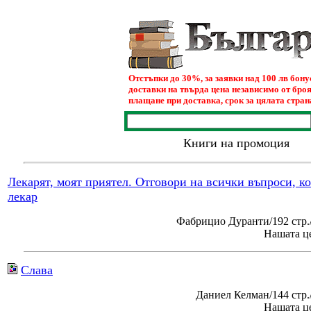
Отстъпки до 30%, за заявки над 100 лв бон
доставки на твърда цена независимо от броя
плащане при доставка, срок за цялата страна
Книги на промоция
Лекарят, моят приятел. Отговори на всички въпроси, к
лекар
Фабрицио Дуранти/192 стр.
Нашата це
Слава
Даниел Келман/144 стр
Нашата це