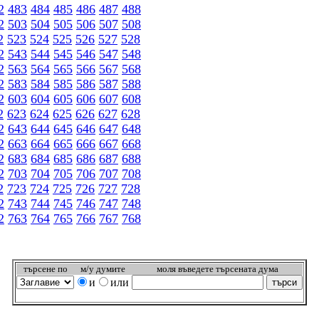
2
483
484
485
486
487
488
2
503
504
505
506
507
508
2
523
524
525
526
527
528
2
543
544
545
546
547
548
2
563
564
565
566
567
568
2
583
584
585
586
587
588
2
603
604
605
606
607
608
2
623
624
625
626
627
628
2
643
644
645
646
647
648
2
663
664
665
666
667
668
2
683
684
685
686
687
688
2
703
704
705
706
707
708
2
723
724
725
726
727
728
2
743
744
745
746
747
748
2
763
764
765
766
767
768
търсeне по
м/у думите
моля въведете търсената дума
и
или