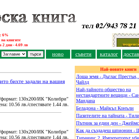
ус 6%
 на книгите
 2 дни - 4.69 лв
ново
съвети
каталог
доста
Най-новите книги
Лоша земя - Дъглас Престън
оито бихте задали на вашия
Чайлд
Най-тайното общество на
нестандартните вещици - Са
/формат: 130х200/ИК "Колибри"
Мандана
на: 10.56 лв./спестявате 1.44 лв.
Беладона - Майкъл Конъли
Пазителите на тайната - Тил
Пътник за един ден - Джеймс
Как да създадеш шпионин - 
./формат: 130х200/ИК "Колибри"
на: 10.56 лв./спестявате 1.44 лв.
Тиранин: 2. Императорът уби