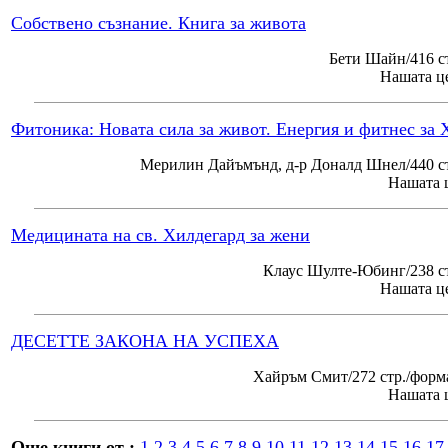
Собствено съзнание. Книга за живота
Бети Шайн/416 с
Нашата це
Фитоника: Новата сила за живот. Енергия и фитнес за 
Мерилин Дайъмънд, д-р Доналд Шнел/440 ст
Нашата ц
Медицината на св. Хилдегард за жени
Клаус Шулте-Юбинг/238 ст
Нашата це
ДЕСЕТТЕ ЗАКОНА НА УСПЕХА
Хайръм Смит/272 стр./форм
Нашата ц
Още книги от :
1
2
3
4
5
6
7
8
9
10
11
12
13
14
15
16
17