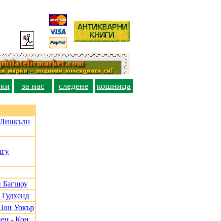
вки
за нас
следене
кошница
, Линкълн
нгу
и Багшоу
 Гудхенд
Шон Уокър
ец - Кон