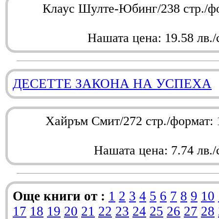
Клаус Шулте-Юбинг/238 стр./ф
Нашата цена: 19.58 лв./
ДЕСЕТТЕ ЗАКОНА НА УСПЕХА
Хайръм Смит/272 стр./формат:
Нашата цена: 7.74 лв./
Още книги от :
1
2
3
4
5
6
7
8
9
10
17
18
19
20
21
22
23
24
25
26
27
28