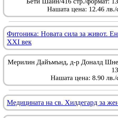
Бети Шайн/416 стр./формат: 1
Нашата цена: 12.46 лв./
Фитоника: Новата сила за живот. Ен
XXI век
Мерилин Дайъмънд, д-р Доналд Шнел
1
Нашата цена: 8.90 лв./
Медицината на св. Хилдегард за же