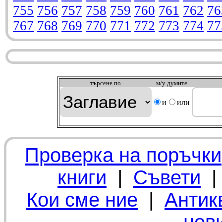
755
756
757
758
759
760
761
762
76
767
768
769
770
771
772
773
774
77
търсeне по
м/у думите
и
или
Проверка на поръчки
книги
|
Съвети
Кои сме ние
|
Антик