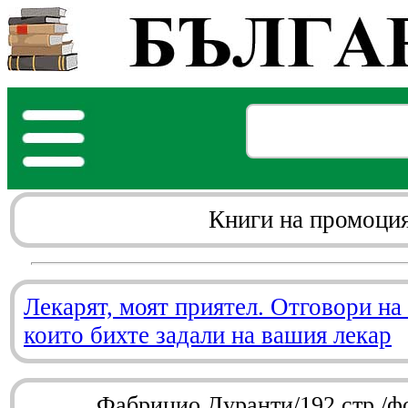
Книги на промоци
Лекарят, моят приятел. Отговори на
които бихте задали на вашия лекар
Фабрицио Дуранти/192 стр./ф