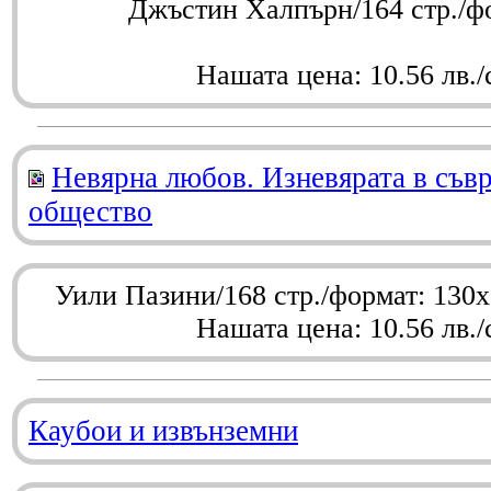
Джъстин Халпърн/164 стр./ф
Нашата цена: 10.56 лв./
Невярна любов. Изневярата в съв
общество
Уили Пазини/168 стр./формат: 130
Нашата цена: 10.56 лв./
Каубои и извънземни