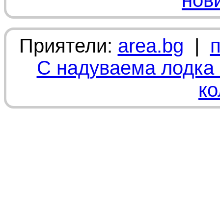
нов
Приятели:
area.bg
|
С надуваема лодка 
ко