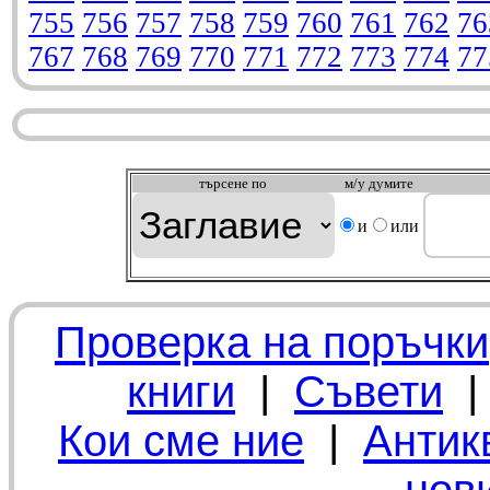
755
756
757
758
759
760
761
762
76
767
768
769
770
771
772
773
774
77
търсeне по
м/у думите
и
или
Проверка на поръчки
книги
|
Съвети
Кои сме ние
|
Антик