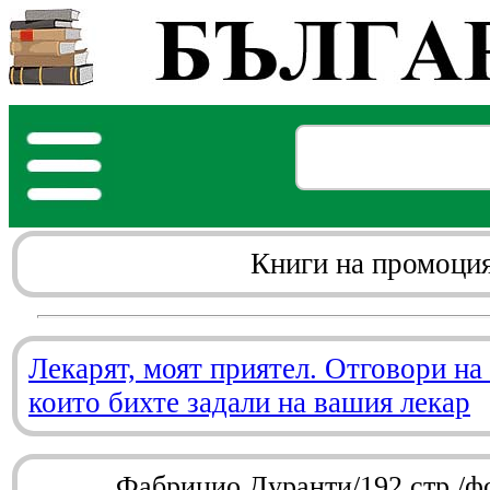
Книги на промоци
Лекарят, моят приятел. Отговори на
които бихте задали на вашия лекар
Фабрицио Дуранти/192 стр./ф