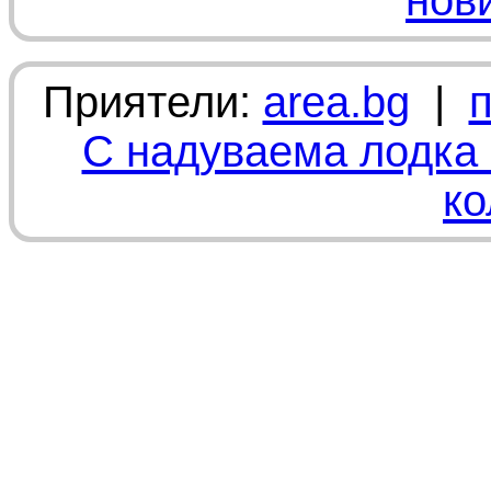
нов
Приятели:
area.bg
|
С надуваема лодка 
ко