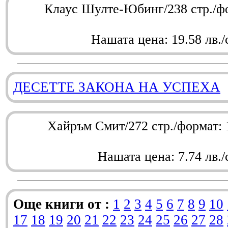
Клаус Шулте-Юбинг/238 стр./ф
Нашата цена: 19.58 лв./
ДЕСЕТТЕ ЗАКОНА НА УСПЕХА
Хайръм Смит/272 стр./формат:
Нашата цена: 7.74 лв./
Още книги от :
1
2
3
4
5
6
7
8
9
10
17
18
19
20
21
22
23
24
25
26
27
28