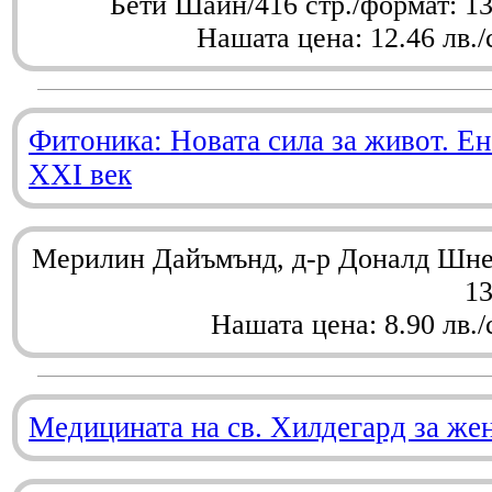
Бети Шайн/416 стр./формат: 1
Нашата цена: 12.46 лв./
Фитоника: Новата сила за живот. Ен
XXI век
Мерилин Дайъмънд, д-р Доналд Шнел
1
Нашата цена: 8.90 лв./
Медицината на св. Хилдегард за же