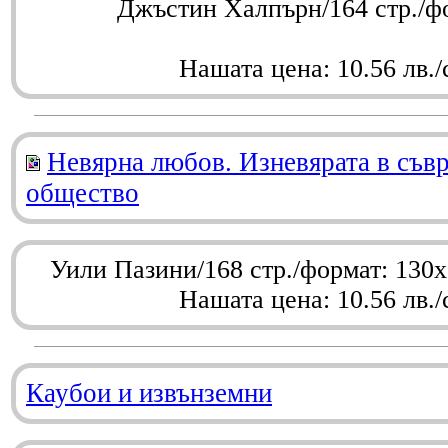
Джъстин Халпърн/164 стр./ф
Нашата цена: 10.56 лв./
Невярна любов. Изневярата в съв
общество
Уили Пазини/168 стр./формат: 130
Нашата цена: 10.56 лв./
Каубои и извънземни