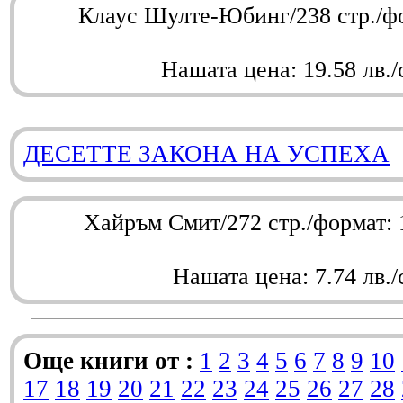
Клаус Шулте-Юбинг/238 стр./ф
Нашата цена: 19.58 лв./
ДЕСЕТТЕ ЗАКОНА НА УСПЕХА
Хайръм Смит/272 стр./формат:
Нашата цена: 7.74 лв./
Още книги от :
1
2
3
4
5
6
7
8
9
10
17
18
19
20
21
22
23
24
25
26
27
28