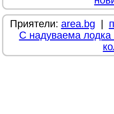
нов
Приятели:
area.bg
|
С надуваема лодка 
ко