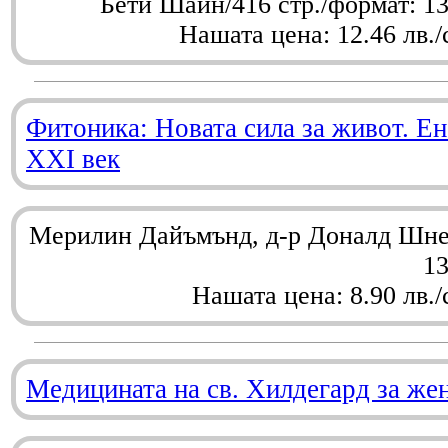
Бети Шайн/416 стр./формат: 1
Нашата цена: 12.46 лв./
Фитоника: Новата сила за живот. Ен
XXI век
Мерилин Дайъмънд, д-р Доналд Шнел
1
Нашата цена: 8.90 лв./
Медицината на св. Хилдегард за же