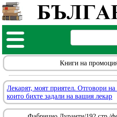
Книги на промоци
Лекарят, моят приятел. Отговори на
които бихте задали на вашия лекар
Фабрицио Дуранти/192 стр./ф