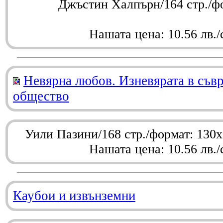
Джъстин Халпърн/164 стр./ф
Нашата цена: 10.56 лв./
Невярна любов. Изневярата в съв
общество
Уили Пазини/168 стр./формат: 130
Нашата цена: 10.56 лв./
Каубои и извънземни