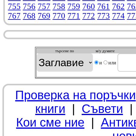
755
756
757
758
759
760
761
762
76
767
768
769
770
771
772
773
774
77
търсeне по
м/у думите
и
или
Проверка на поръчки
книги
|
Съвети
Кои сме ние
|
Антик