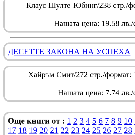
Клаус Шулте-Юбинг/238 стр./ф
Нашата цена: 19.58 лв./
ДЕСЕТТЕ ЗАКОНА НА УСПЕХА
Хайръм Смит/272 стр./формат:
Нашата цена: 7.74 лв./
Още книги от :
1
2
3
4
5
6
7
8
9
10
17
18
19
20
21
22
23
24
25
26
27
28