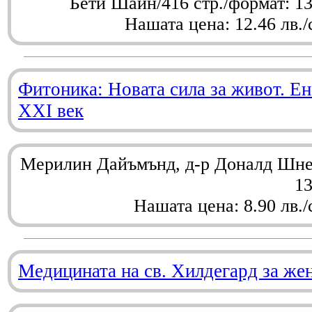
Бети Шайн/416 стр./формат: 1
Нашата цена: 12.46 лв./
Фитоника: Новата сила за живот. Ен
XXI век
Мерилин Дайъмънд, д-р Доналд Шнел
1
Нашата цена: 8.90 лв./
Медицината на св. Хилдегард за же