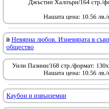
Джъстин Халпърн/164 стр./ф
Нашата цена: 10.56 лв./
Невярна любов. Изневярата в съв
общество
Уили Пазини/168 стр./формат: 130
Нашата цена: 10.56 лв./
Каубои и извънземни