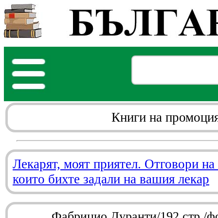
Книги на промоци
Лекарят, моят приятел. Отговори на
които бихте задали на вашия лекар
Фабрицио Дуранти/192 стр./ф