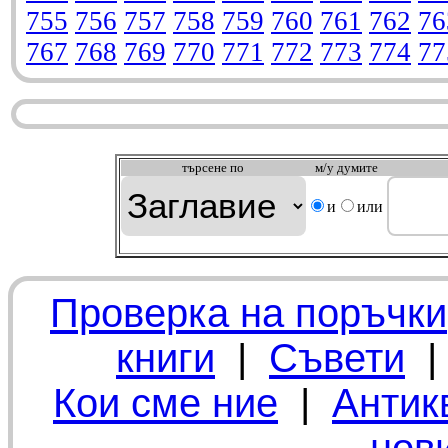
755
756
757
758
759
760
761
762
76
767
768
769
770
771
772
773
774
77
търсeне по
м/у думите
и
или
Проверка на поръчки
книги
|
Съвети
Кои сме ние
|
Антик