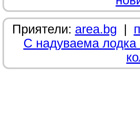
нов
Приятели:
area.bg
|
С надуваема лодка 
ко