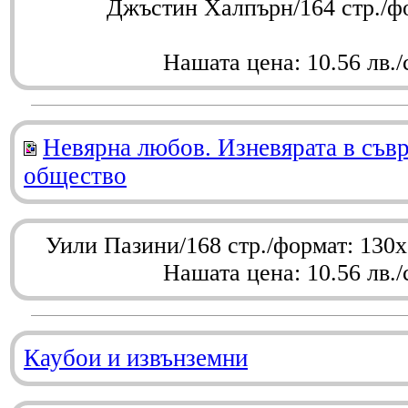
Джъстин Халпърн/164 стр./ф
Нашата цена: 10.56 лв./
Невярна любов. Изневярата в съв
общество
Уили Пазини/168 стр./формат: 130
Нашата цена: 10.56 лв./
Каубои и извънземни