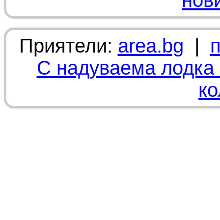
нов
Приятели:
area.bg
|
С надуваема лодка 
ко