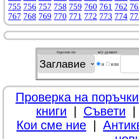
755
756
757
758
759
760
761
762
76
767
768
769
770
771
772
773
774
77
търсeне по
м/у думите
и
или
Проверка на поръчки
книги
|
Съвети
Кои сме ние
|
Антик