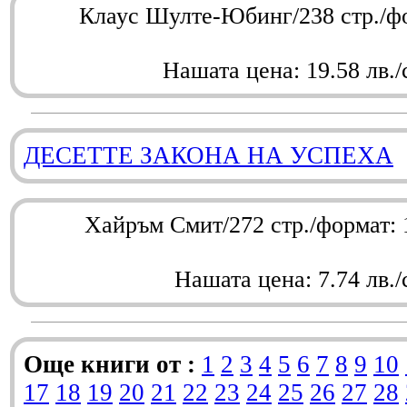
Клаус Шулте-Юбинг/238 стр./ф
Нашата цена: 19.58 лв./
ДЕСЕТТЕ ЗАКОНА НА УСПЕХА
Хайръм Смит/272 стр./формат:
Нашата цена: 7.74 лв./
Още книги от :
1
2
3
4
5
6
7
8
9
10
17
18
19
20
21
22
23
24
25
26
27
28