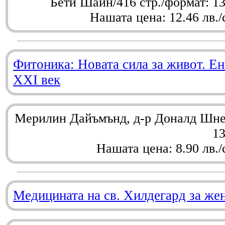
Бети Шайн/416 стр./формат: 1
Нашата цена: 12.46 лв./
Фитоника: Новата сила за живот. Ен
XXI век
Мерилин Дайъмънд, д-р Доналд Шнел
1
Нашата цена: 8.90 лв./
Медицината на св. Хилдегард за же