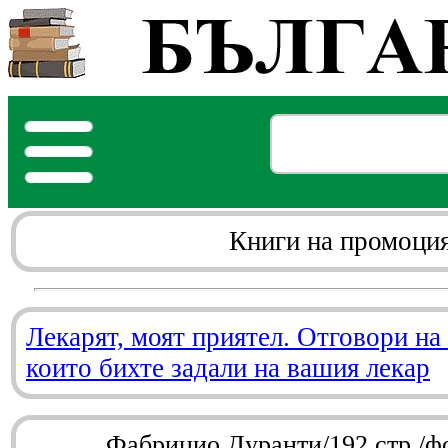
Книги на промоци
Лекарят, моят приятел. Отговори на
които бихте задали на вашия лекар
Фабрицио Дуранти/192 стр./ф