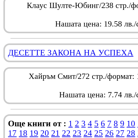
Клаус Шулте-Юбинг/238 стр./ф
Нашата цена: 19.58 лв./
ДЕСЕТТЕ ЗАКОНА НА УСПЕХА
Хайръм Смит/272 стр./формат:
Нашата цена: 7.74 лв./
Още книги от :
1
2
3
4
5
6
7
8
9
10
17
18
19
20
21
22
23
24
25
26
27
28