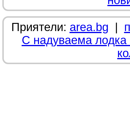
нов
Приятели:
area.bg
|
С надуваема лодка 
ко