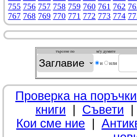
755
756
757
758
759
760
761
762
76
767
768
769
770
771
772
773
774
77
търсeне по
м/у думите
и
или
Проверка на поръчки
книги
|
Съвети
Кои сме ние
|
Антик