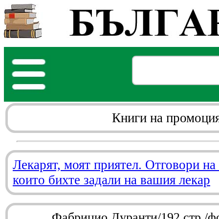
Книги на промоци
Лекарят, моят приятел. Отговори на
които бихте задали на вашия лекар
Фабрицио Дуранти/192 стр./ф