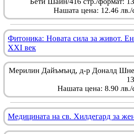
Бети Шайн/416 стр./формат: 1
Нашата цена: 12.46 лв./
Фитоника: Новата сила за живот. Ен
XXI век
Мерилин Дайъмънд, д-р Доналд Шнел
1
Нашата цена: 8.90 лв./
Медицината на св. Хилдегард за же