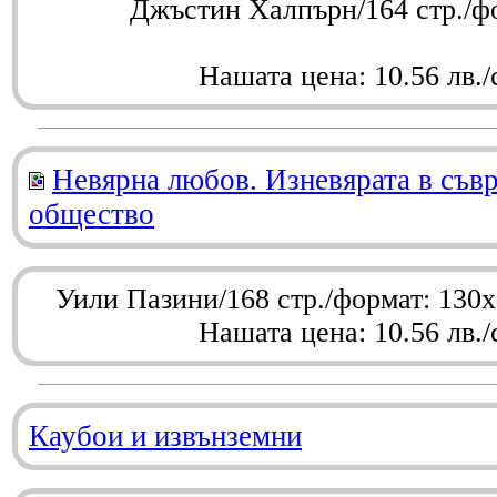
Джъстин Халпърн/164 стр./ф
Нашата цена: 10.56 лв./
Невярна любов. Изневярата в съв
общество
Уили Пазини/168 стр./формат: 130
Нашата цена: 10.56 лв./
Каубои и извънземни