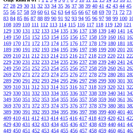
27
28
29
30
31
32
33
34
35
36
37
38
39
40
41
42
43
44
45
55
56
57
58
59
60
61
62
63
64
65
66
67
68
69
70
71
72
73
83
84
85
86
87
88
89
90
91
92
93
94
95
96
97
98
99
100
1
108
109
110
111
112
113
114
115
116
117
118
119
120
121
129
130
131
132
133
134
135
136
137
138
139
140
141
14
149
150
151
152
153
154
155
156
157
158
159
160
161
16
169
170
171
172
173
174
175
176
177
178
179
180
181
18
189
190
191
192
193
194
195
196
197
198
199
200
201
20
209
210
211
212
213
214
215
216
217
218
219
220
221
22
229
230
231
232
233
234
235
236
237
238
239
240
241
24
249
250
251
252
253
254
255
256
257
258
259
260
261
26
269
270
271
272
273
274
275
276
277
278
279
280
281
28
289
290
291
292
293
294
295
296
297
298
299
300
301
30
309
310
311
312
313
314
315
316
317
318
319
320
321
32
329
330
331
332
333
334
335
336
337
338
339
340
341
34
349
350
351
352
353
354
355
356
357
358
359
360
361
36
369
370
371
372
373
374
375
376
377
378
379
380
381
38
389
390
391
392
393
394
395
396
397
398
399
400
401
40
409
410
411
412
413
414
415
416
417
418
419
420
421
42
429
430
431
432
433
434
435
436
437
438
439
440
441
44
449
450
451
452
453
454
455
456
457
458
459
460
461
46