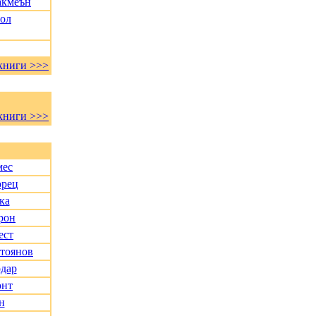
акмеън
Пол
книги >>>
книги >>>
мес
орец
ка
рон
ест
Стоянов
дар
онт
н