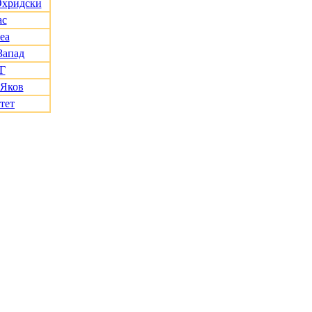
Охридски
ас
еа
Запад
Г
 Яков
тет