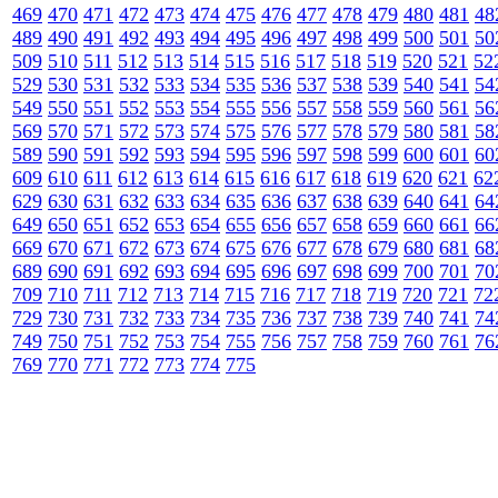
469
470
471
472
473
474
475
476
477
478
479
480
481
48
489
490
491
492
493
494
495
496
497
498
499
500
501
50
509
510
511
512
513
514
515
516
517
518
519
520
521
52
529
530
531
532
533
534
535
536
537
538
539
540
541
54
549
550
551
552
553
554
555
556
557
558
559
560
561
56
569
570
571
572
573
574
575
576
577
578
579
580
581
58
589
590
591
592
593
594
595
596
597
598
599
600
601
60
609
610
611
612
613
614
615
616
617
618
619
620
621
62
629
630
631
632
633
634
635
636
637
638
639
640
641
64
649
650
651
652
653
654
655
656
657
658
659
660
661
66
669
670
671
672
673
674
675
676
677
678
679
680
681
68
689
690
691
692
693
694
695
696
697
698
699
700
701
70
709
710
711
712
713
714
715
716
717
718
719
720
721
72
729
730
731
732
733
734
735
736
737
738
739
740
741
74
749
750
751
752
753
754
755
756
757
758
759
760
761
76
769
770
771
772
773
774
775