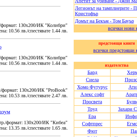
Апетит за убиване - Джон М
Легионът на тамплиерите - 
Кристофър
Домът на Бекъм - Том Бауър
/формат: 130х200/ИК "Колибри"
всички нови 
на: 10.56 лв./спестявате 1.44 лв.
предстоящи книги
о
всички предстоящи 
./формат: 130х200/ИК "Колибри"
на: 10.56 лв./спестявате 1.44 лв.
издателства
Бард
Хер
Сиела
Проз
Хомо Футурус
Ати
./формат: 130х200/ИК "ProBook"
Алекс софт
Арат
на: 10.53 лв./спестявате 2.47 лв.
Просвета
Булв
Труд
Захари 
азум
Ера
Инфо
тр./формат: 130х200/ИК "Кибеа"
Софтпрес
Егм
на: 13.35 лв./спестявате 1.65 лв.
Фют
Па