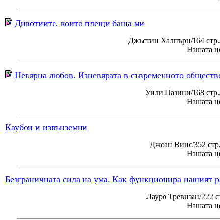
Дивотиите, които плещи баща ми
Джъстин Халпърн/164 стр.
Нашата це
Невярна любов. Изневярата в съвременното обществ
Уили Пазини/168 стр
Нашата це
Каубои и извънземни
Джоан Винс/352 стр
Нашата це
Безграничната сила на ума. Как функционира нашият р
Лауро Тревизан/222 с
Нашата це