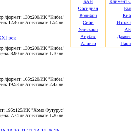
БАН
Климент 
Обсидиан
Ем
Колибри
Киб
тр./формат: 130х200/ИК "Кибеа"
на: 12.46 лв./спестявате 1.54 лв.
Сиби
Изток 
Унискорп
АБ
Анубис
Дамян
XXI век
Аливго
Пари
р./формат: 130х200/ИК "Кибеа"
ена: 8.90 лв./спестявате 1.10 лв.
р./формат: 165х220/ИК "Кибеа"
на: 19.58 лв./спестявате 2.42 лв.
ат: 195x125/ИК "Хомо Футурус"
ена: 7.74 лв./спестявате 1.26 лв.
18
19
20
21
22
23
24
25
26