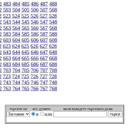
2
483
484
485
486
487
488
2
503
504
505
506
507
508
2
523
524
525
526
527
528
2
543
544
545
546
547
548
2
563
564
565
566
567
568
2
583
584
585
586
587
588
2
603
604
605
606
607
608
2
623
624
625
626
627
628
2
643
644
645
646
647
648
2
663
664
665
666
667
668
2
683
684
685
686
687
688
2
703
704
705
706
707
708
2
723
724
725
726
727
728
2
743
744
745
746
747
748
2
763
764
765
766
767
768
търсeне по
м/у думите
моля въведете търсената дума
и
или