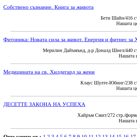
Собствено съзнание. Книга за живота
Бети Шайн/416 с
Нашата це
Фитоника: Новата сила за живот. Енергия и фитнес за 
Мерилин Дайъмънд, д-р Доналд Шнел/440 ст
Нашата ц
Медицината на св. Хилдегард за жени
Клаус Шулте-Юбинг/238 ст
Нашата це
ДЕСЕТТЕ ЗАКОНА НА УСПЕХА
Хайръм Смит/272 стр./форм
Нашата ц
Още книги от :
1
2
3
4
5
6
7
8
9
10
11
12
13
14
15
16
17