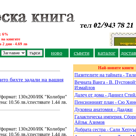
ус 6%
 на книгите
 2 дни - 4.69 лв
ново
съвети
каталог
доста
Най-новите книги
Пазителите на тайната - Тил
оито бихте задали на вашия
Вечната Ванга - В. Пустовойт
Измайлов
Далеч от дома - Даниел Стий
/формат: 130х200/ИК "Колибри"
на: 10.56 лв./спестявате 1.44 лв.
Пенсионният план - Сю Хин
Духовна анатомия - Дааджи
Галактическа империя. Сборн
Айзък Азимов
./формат: 130х200/ИК "Колибри"
Добрата сестра - Сали Хепуъ
на: 10.56 лв./спестявате 1.44 лв.