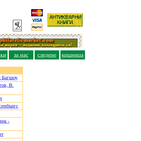
вки
за нас
следене
кошница
и Багшоу
ов, В.
л
сенбъргс
ик -
рт