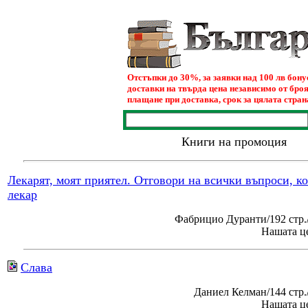
Отстъпки до 30%, за заявки над 100 лв бон
доставки на твърда цена независимо от броя
плащане при доставка, срок за цялата страна
Книги на промоция
Лекарят, моят приятел. Отговори на всички въпроси, к
лекар
Фабрицио Дуранти/192 стр.
Нашата це
Слава
Даниел Келман/144 стр
Нашата це