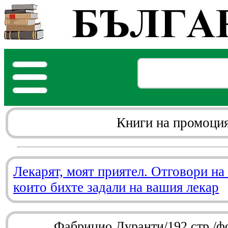
Книги на промоци
Лекарят, моят приятел. Отговори на
които бихте задали на вашия лекар
Фабрицио Дуранти/192 стр./ф