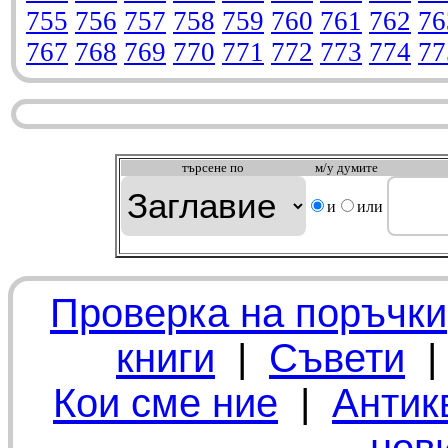
755
756
757
758
759
760
761
762
76
767
768
769
770
771
772
773
774
77
търсeне по
м/у думите
и
или
Проверка на поръчки
книги
|
Съвети
Кои сме ние
|
Антик