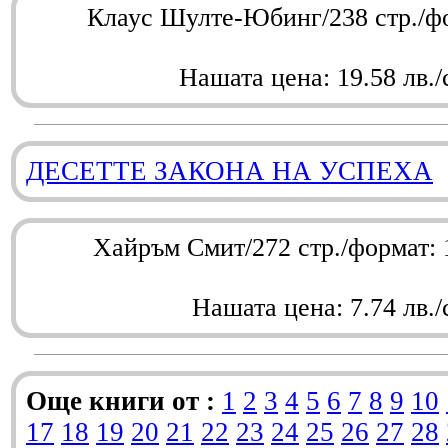
Клаус Шулте-Юбинг/238 стр./ф
Нашата цена: 19.58 лв./
ДЕСЕТТЕ ЗАКОНА НА УСПЕХА
Хайръм Смит/272 стр./формат:
Нашата цена: 7.74 лв./
Още книги от :
1
2
3
4
5
6
7
8
9
10
17
18
19
20
21
22
23
24
25
26
27
28