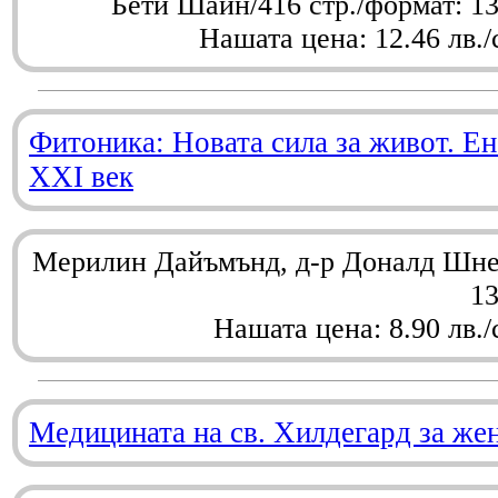
Бети Шайн/416 стр./формат: 1
Нашата цена: 12.46 лв./
Фитоника: Новата сила за живот. Ен
XXI век
Мерилин Дайъмънд, д-р Доналд Шнел
1
Нашата цена: 8.90 лв./
Медицината на св. Хилдегард за же