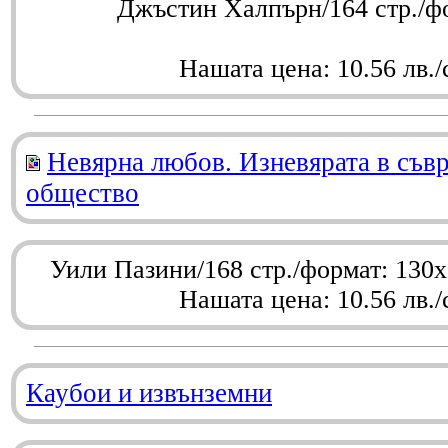
Джъстин Халпърн/164 стр./ф
Нашата цена: 10.56 лв./
Невярна любов. Изневярата в съв
общество
Уили Пазини/168 стр./формат: 130
Нашата цена: 10.56 лв./
Каубои и извънземни