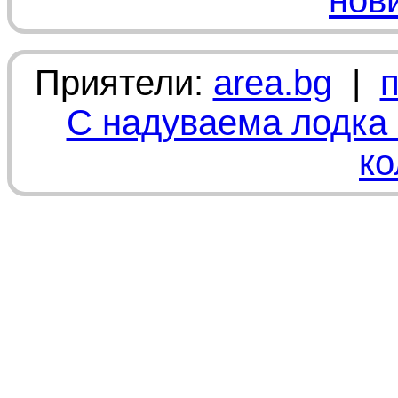
нов
Приятели:
area.bg
|
С надуваема лодка 
ко