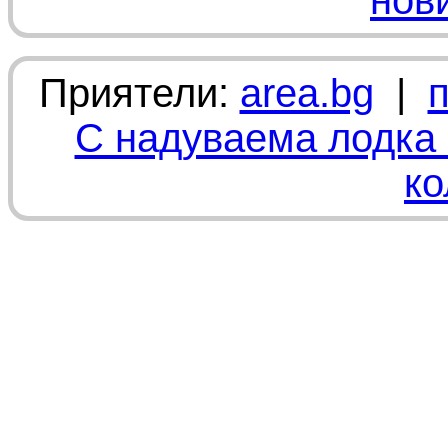
нов
Приятели:
area.bg
|
С надуваема лодка 
ко