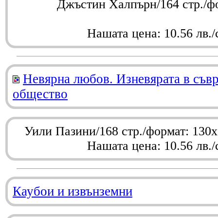
Джъстин Халпърн/164 стр./ф
Нашата цена: 10.56 лв./
Невярна любов. Изневярата в съв
общество
Уили Пазини/168 стр./формат: 130
Нашата цена: 10.56 лв./
Каубои и извънземни