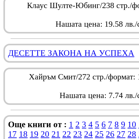
Клаус Шулте-Юбинг/238 стр./ф
Нашата цена: 19.58 лв./
ДЕСЕТТЕ ЗАКОНА НА УСПЕХА
Хайръм Смит/272 стр./формат:
Нашата цена: 7.74 лв./
Още книги от :
1
2
3
4
5
6
7
8
9
10
17
18
19
20
21
22
23
24
25
26
27
28