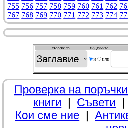
755
756
757
758
759
760
761
762
76
767
768
769
770
771
772
773
774
77
търсeне по
м/у думите
и
или
Проверка на поръчки
книги
|
Съвети
Кои сме ние
|
Антик