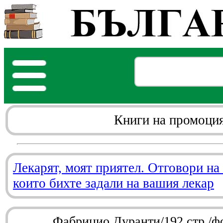
Книги на промоци
Лекарят, моят приятел. Отговори на
които бихте задали на вашия лекар
Фабрицио Дуранти/192 стр./ф