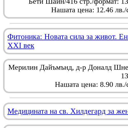
Бети Шайн/416 стр./формат: 1
Нашата цена: 12.46 лв./
Фитоника: Новата сила за живот. Ен
XXI век
Мерилин Дайъмънд, д-р Доналд Шнел
1
Нашата цена: 8.90 лв./
Медицината на св. Хилдегард за же