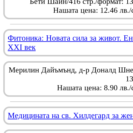
Бети Шайн/416 стр./формат: 1
Нашата цена: 12.46 лв./
Фитоника: Новата сила за живот. Ен
XXI век
Мерилин Дайъмънд, д-р Доналд Шнел
1
Нашата цена: 8.90 лв./
Медицината на св. Хилдегард за же