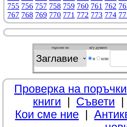
755
756
757
758
759
760
761
762
76
767
768
769
770
771
772
773
774
77
търсeне по
м/у думите
и
или
Проверка на поръчки
книги
|
Съвети
Кои сме ние
|
Антик