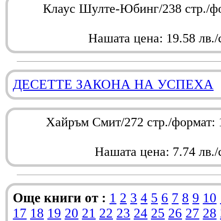
Клаус Шулте-Юбинг/238 стр./ф
Нашата цена: 19.58 лв./
ДЕСЕТТЕ ЗАКОНА НА УСПЕХА
Хайръм Смит/272 стр./формат:
Нашата цена: 7.74 лв./
Още книги от :
1
2
3
4
5
6
7
8
9
10
17
18
19
20
21
22
23
24
25
26
27
28