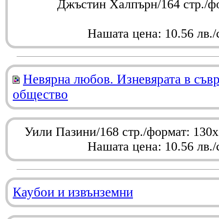
Джъстин Халпърн/164 стр./ф
Нашата цена: 10.56 лв./
Невярна любов. Изневярата в съв
общество
Уили Пазини/168 стр./формат: 130
Нашата цена: 10.56 лв./
Каубои и извънземни