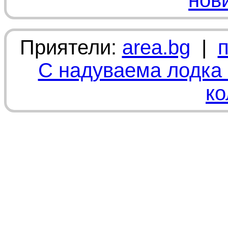
нов
Приятели:
area.bg
|
С надуваема лодка 
ко