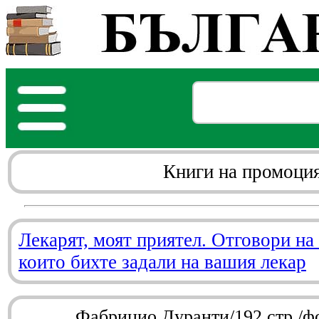
Книги на промоци
Лекарят, моят приятел. Отговори на
които бихте задали на вашия лекар
Фабрицио Дуранти/192 стр./ф