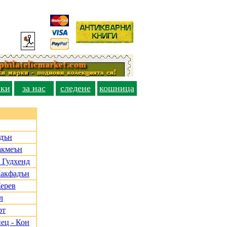
вки
за нас
следене
кошница
адън
акмеън
 Гудхенд
Макфадън
Керев
л
рт
ец - Кон