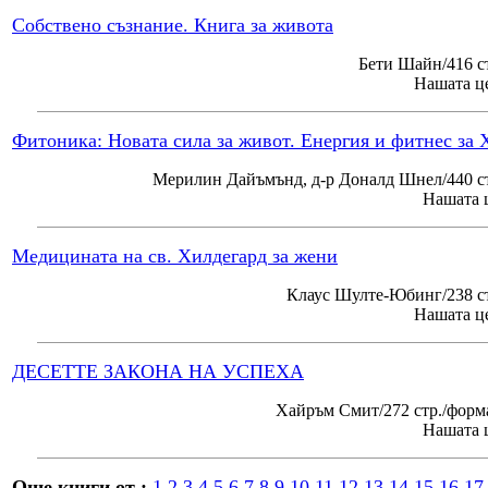
Собствено съзнание. Книга за живота
Бети Шайн/416 с
Нашата це
Фитоника: Новата сила за живот. Енергия и фитнес за 
Мерилин Дайъмънд, д-р Доналд Шнел/440 ст
Нашата ц
Медицината на св. Хилдегард за жени
Клаус Шулте-Юбинг/238 ст
Нашата це
ДЕСЕТТЕ ЗАКОНА НА УСПЕХА
Хайръм Смит/272 стр./форм
Нашата ц
Още книги от :
1
2
3
4
5
6
7
8
9
10
11
12
13
14
15
16
17