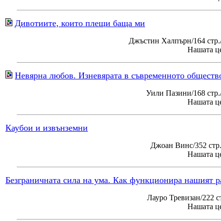
Дивотиите, които плещи баща ми
Джъстин Халпърн/164 стр.
Нашата це
Невярна любов. Изневярата в съвременното обществ
Уили Пазини/168 стр
Нашата це
Каубои и извънземни
Джоан Винс/352 стр
Нашата це
Безграничната сила на ума. Как функционира нашият р
Лауро Тревизан/222 с
Нашата це