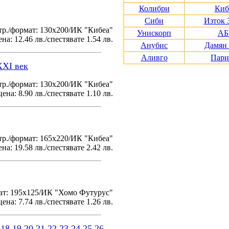
Колибри
Киб
Сиби
Изток 
тр./формат: 130х200/ИК "Кибеа"
Унискорп
АБ
на: 12.46 лв./спестявате 1.54 лв.
Анубис
Дамян
Аливго
Пари
XXI век
р./формат: 130х200/ИК "Кибеа"
ена: 8.90 лв./спестявате 1.10 лв.
р./формат: 165х220/ИК "Кибеа"
на: 19.58 лв./спестявате 2.42 лв.
ат: 195x125/ИК "Хомо Футурус"
ена: 7.74 лв./спестявате 1.26 лв.
18
19
20
21
22
23
24
25
26