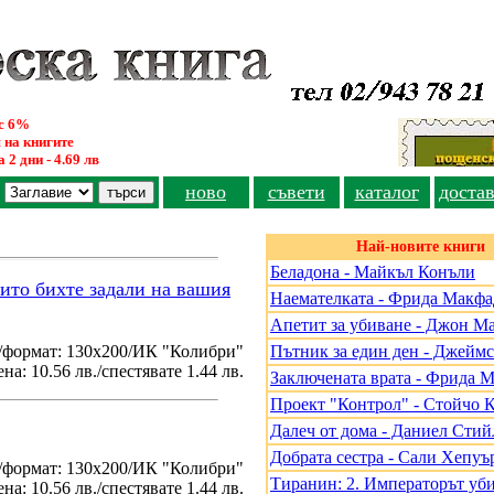
ус 6%
 на книгите
 2 дни - 4.69 лв
ново
съвети
каталог
доста
Най-новите книги
Беладона - Майкъл Конъли
оито бихте задали на вашия
Наемателката - Фрида Макф
Апетит за убиване - Джон М
/формат: 130х200/ИК "Колибри"
Пътник за един ден - Джеймс
на: 10.56 лв./спестявате 1.44 лв.
Заключената врата - Фрида 
Проект "Контрол" - Стойчо 
Далеч от дома - Даниел Стий
Добрата сестра - Сали Хепуъ
./формат: 130х200/ИК "Колибри"
Тиранин: 2. Императорът уби
на: 10.56 лв./спестявате 1.44 лв.