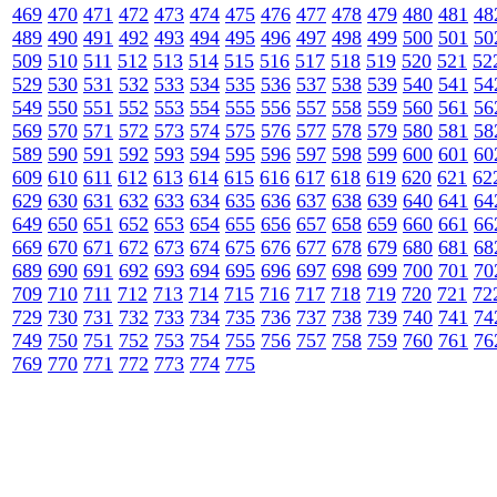
469
470
471
472
473
474
475
476
477
478
479
480
481
48
489
490
491
492
493
494
495
496
497
498
499
500
501
50
509
510
511
512
513
514
515
516
517
518
519
520
521
52
529
530
531
532
533
534
535
536
537
538
539
540
541
54
549
550
551
552
553
554
555
556
557
558
559
560
561
56
569
570
571
572
573
574
575
576
577
578
579
580
581
58
589
590
591
592
593
594
595
596
597
598
599
600
601
60
609
610
611
612
613
614
615
616
617
618
619
620
621
62
629
630
631
632
633
634
635
636
637
638
639
640
641
64
649
650
651
652
653
654
655
656
657
658
659
660
661
66
669
670
671
672
673
674
675
676
677
678
679
680
681
68
689
690
691
692
693
694
695
696
697
698
699
700
701
70
709
710
711
712
713
714
715
716
717
718
719
720
721
72
729
730
731
732
733
734
735
736
737
738
739
740
741
74
749
750
751
752
753
754
755
756
757
758
759
760
761
76
769
770
771
772
773
774
775