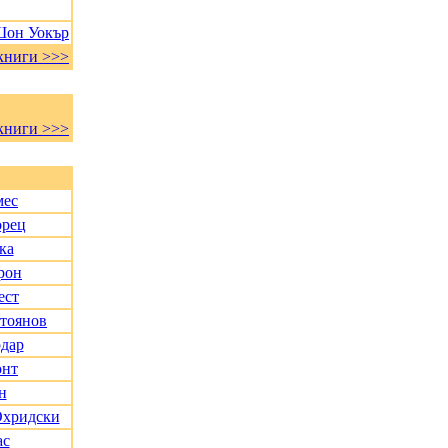
Шон Уокър
книги >>>
книги >>>
мес
орец
ка
рон
ест
Стоянов
дар
онт
н
Охридски
ас