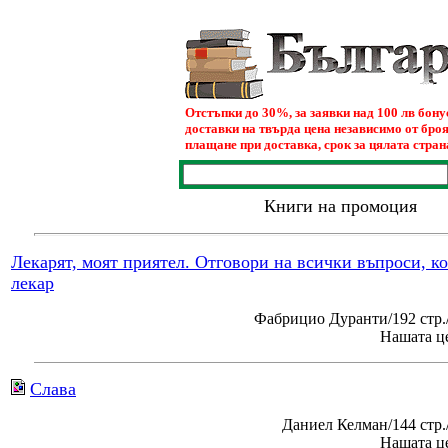
Отстъпки до 30%, за заявки над 100 лв бон
доставки на твърда цена независимо от броя
плащане при доставка, срок за цялата страна
Книги на промоция
Лекарят, моят приятел. Отговори на всички въпроси, к
лекар
Фабрицио Дуранти/192 стр.
Нашата це
Слава
Даниел Келман/144 стр
Нашата це