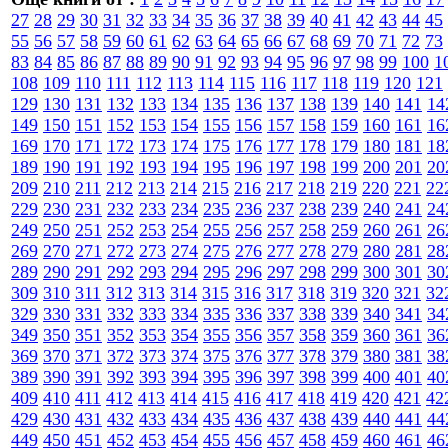
27
28
29
30
31
32
33
34
35
36
37
38
39
40
41
42
43
44
45
55
56
57
58
59
60
61
62
63
64
65
66
67
68
69
70
71
72
73
83
84
85
86
87
88
89
90
91
92
93
94
95
96
97
98
99
100
1
108
109
110
111
112
113
114
115
116
117
118
119
120
121
129
130
131
132
133
134
135
136
137
138
139
140
141
14
149
150
151
152
153
154
155
156
157
158
159
160
161
16
169
170
171
172
173
174
175
176
177
178
179
180
181
18
189
190
191
192
193
194
195
196
197
198
199
200
201
20
209
210
211
212
213
214
215
216
217
218
219
220
221
22
229
230
231
232
233
234
235
236
237
238
239
240
241
24
249
250
251
252
253
254
255
256
257
258
259
260
261
26
269
270
271
272
273
274
275
276
277
278
279
280
281
28
289
290
291
292
293
294
295
296
297
298
299
300
301
30
309
310
311
312
313
314
315
316
317
318
319
320
321
32
329
330
331
332
333
334
335
336
337
338
339
340
341
34
349
350
351
352
353
354
355
356
357
358
359
360
361
36
369
370
371
372
373
374
375
376
377
378
379
380
381
38
389
390
391
392
393
394
395
396
397
398
399
400
401
40
409
410
411
412
413
414
415
416
417
418
419
420
421
42
429
430
431
432
433
434
435
436
437
438
439
440
441
44
449
450
451
452
453
454
455
456
457
458
459
460
461
46