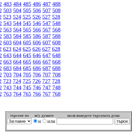
2
483
484
485
486
487
488
2
503
504
505
506
507
508
2
523
524
525
526
527
528
2
543
544
545
546
547
548
2
563
564
565
566
567
568
2
583
584
585
586
587
588
2
603
604
605
606
607
608
2
623
624
625
626
627
628
2
643
644
645
646
647
648
2
663
664
665
666
667
668
2
683
684
685
686
687
688
2
703
704
705
706
707
708
2
723
724
725
726
727
728
2
743
744
745
746
747
748
2
763
764
765
766
767
768
търсeне по
м/у думите
моля въведете търсената дума
и
или