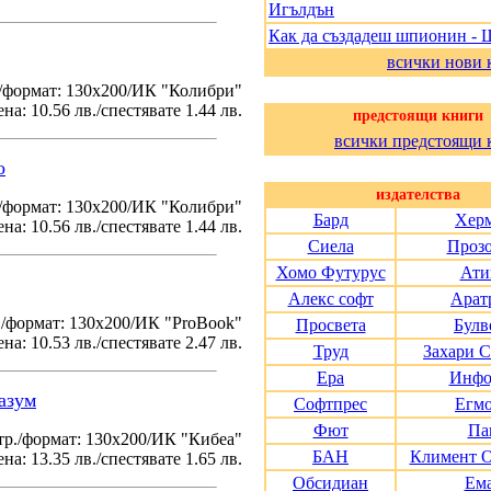
Игълдън
Как да създадеш шпионин - 
всички нови 
/формат: 130х200/ИК "Колибри"
на: 10.56 лв./спестявате 1.44 лв.
предстоящи книги
всички предстоящи 
о
издателства
./формат: 130х200/ИК "Колибри"
Бард
Хер
на: 10.56 лв./спестявате 1.44 лв.
Сиела
Проз
Хомо Футурус
Ати
Алекс софт
Арат
./формат: 130х200/ИК "ProBook"
Просвета
Булв
на: 10.53 лв./спестявате 2.47 лв.
Труд
Захари 
Ера
Инфо
азум
Софтпрес
Егм
Фют
Па
тр./формат: 130х200/ИК "Кибеа"
БАН
Климент 
на: 13.35 лв./спестявате 1.65 лв.
Обсидиан
Ем