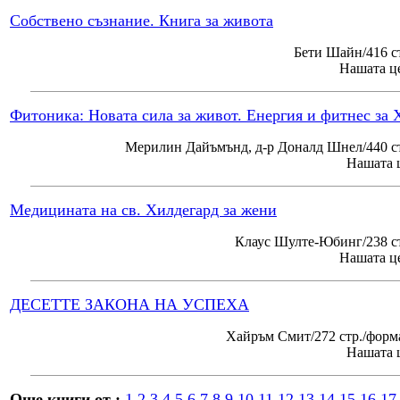
Собствено съзнание. Книга за живота
Бети Шайн/416 с
Нашата це
Фитоника: Новата сила за живот. Енергия и фитнес за 
Мерилин Дайъмънд, д-р Доналд Шнел/440 ст
Нашата ц
Медицината на св. Хилдегард за жени
Клаус Шулте-Юбинг/238 ст
Нашата це
ДЕСЕТТЕ ЗАКОНА НА УСПЕХА
Хайръм Смит/272 стр./форм
Нашата ц
Още книги от :
1
2
3
4
5
6
7
8
9
10
11
12
13
14
15
16
17