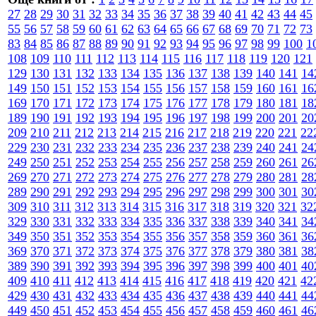
27
28
29
30
31
32
33
34
35
36
37
38
39
40
41
42
43
44
45
55
56
57
58
59
60
61
62
63
64
65
66
67
68
69
70
71
72
73
83
84
85
86
87
88
89
90
91
92
93
94
95
96
97
98
99
100
1
108
109
110
111
112
113
114
115
116
117
118
119
120
121
129
130
131
132
133
134
135
136
137
138
139
140
141
14
149
150
151
152
153
154
155
156
157
158
159
160
161
16
169
170
171
172
173
174
175
176
177
178
179
180
181
18
189
190
191
192
193
194
195
196
197
198
199
200
201
20
209
210
211
212
213
214
215
216
217
218
219
220
221
22
229
230
231
232
233
234
235
236
237
238
239
240
241
24
249
250
251
252
253
254
255
256
257
258
259
260
261
26
269
270
271
272
273
274
275
276
277
278
279
280
281
28
289
290
291
292
293
294
295
296
297
298
299
300
301
30
309
310
311
312
313
314
315
316
317
318
319
320
321
32
329
330
331
332
333
334
335
336
337
338
339
340
341
34
349
350
351
352
353
354
355
356
357
358
359
360
361
36
369
370
371
372
373
374
375
376
377
378
379
380
381
38
389
390
391
392
393
394
395
396
397
398
399
400
401
40
409
410
411
412
413
414
415
416
417
418
419
420
421
42
429
430
431
432
433
434
435
436
437
438
439
440
441
44
449
450
451
452
453
454
455
456
457
458
459
460
461
46