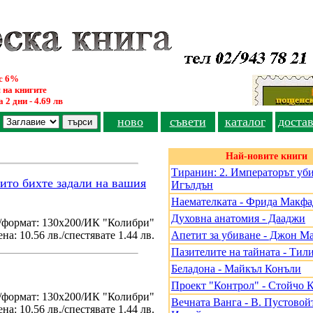
ус 6%
 на книгите
 2 дни - 4.69 лв
ново
съвети
каталог
доста
Най-новите книги
Тиранин: 2. Императорът уби
оито бихте задали на вашия
Игълдън
Наемателката - Фрида Макф
Духовна анатомия - Дааджи
/формат: 130х200/ИК "Колибри"
на: 10.56 лв./спестявате 1.44 лв.
Апетит за убиване - Джон М
Пазителите на тайната - Тил
Беладона - Майкъл Конъли
Проект "Контрол" - Стойчо 
./формат: 130х200/ИК "Колибри"
Вечната Ванга - В. Пустовойт
на: 10.56 лв./спестявате 1.44 лв.