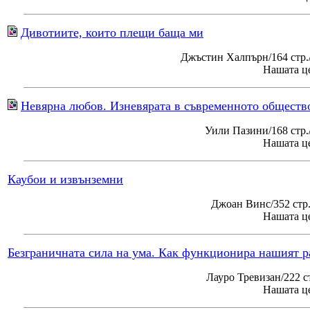
Дивотиите, които плещи баща ми
Джъстин Халпърн/164 стр.
Нашата це
Невярна любов. Изневярата в съвременното обществ
Уили Пазини/168 стр
Нашата це
Каубои и извънземни
Джоан Винс/352 стр
Нашата це
Безграничната сила на ума. Как функционира нашият р
Лауро Тревизан/222 с
Нашата це