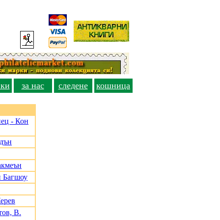
вки
за нас
следене
кошница
ец - Кон
адън
акмеън
и Багшоу
Керев
ов, В.