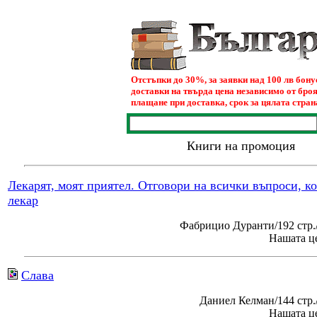
Отстъпки до 30%, за заявки над 100 лв бон
доставки на твърда цена независимо от броя
плащане при доставка, срок за цялата страна
Книги на промоция
Лекарят, моят приятел. Отговори на всички въпроси, к
лекар
Фабрицио Дуранти/192 стр.
Нашата це
Слава
Даниел Келман/144 стр
Нашата це