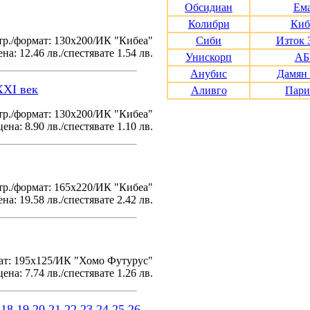
Обсидиан
Ем
Колибри
Киб
тр./формат: 130х200/ИК "Кибеа"
Сиби
Изток 
на: 12.46 лв./спестявате 1.54 лв.
Унискорп
АБ
Анубис
Дамян
XXI век
Аливго
Пари
р./формат: 130х200/ИК "Кибеа"
ена: 8.90 лв./спестявате 1.10 лв.
р./формат: 165х220/ИК "Кибеа"
на: 19.58 лв./спестявате 2.42 лв.
ат: 195x125/ИК "Хомо Футурус"
ена: 7.74 лв./спестявате 1.26 лв.
18
19
20
21
22
23
24
25
26