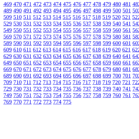
469
470
471
472
473
474
475
476
477
478
479
480
481
48
489
490
491
492
493
494
495
496
497
498
499
500
501
50
509
510
511
512
513
514
515
516
517
518
519
520
521
52
529
530
531
532
533
534
535
536
537
538
539
540
541
54
549
550
551
552
553
554
555
556
557
558
559
560
561
56
569
570
571
572
573
574
575
576
577
578
579
580
581
58
589
590
591
592
593
594
595
596
597
598
599
600
601
60
609
610
611
612
613
614
615
616
617
618
619
620
621
62
629
630
631
632
633
634
635
636
637
638
639
640
641
64
649
650
651
652
653
654
655
656
657
658
659
660
661
66
669
670
671
672
673
674
675
676
677
678
679
680
681
68
689
690
691
692
693
694
695
696
697
698
699
700
701
70
709
710
711
712
713
714
715
716
717
718
719
720
721
72
729
730
731
732
733
734
735
736
737
738
739
740
741
74
749
750
751
752
753
754
755
756
757
758
759
760
761
76
769
770
771
772
773
774
775