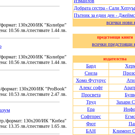
Измайлов
Добрата сестра - Сали Хепуъ
Пътник за един ден - Джеймс
всички нови 
/формат: 130х200/ИК "Колибри"
на: 10.56 лв./спестявате 1.44 лв.
предстоящи книги
всички предстоящи 
о
./формат: 130х200/ИК "Колибри"
издателства
на: 10.56 лв./спестявате 1.44 лв.
Бард
Хер
Сиела
Проз
Хомо Футурус
Ати
Алекс софт
Арат
./формат: 130х200/ИК "ProBook"
на: 10.53 лв./спестявате 2.47 лв.
Просвета
Булв
Труд
Захари 
Ера
Инфо
азум
Софтпрес
Егм
тр./формат: 130х200/ИК "Кибеа"
Фют
Па
на: 13.35 лв./спестявате 1.65 лв.
БАН
Климент 