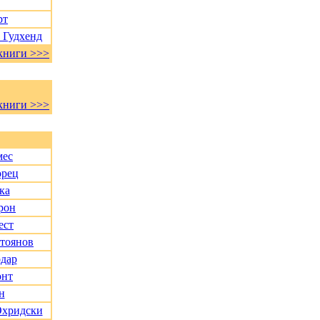
рт
 Гудхенд
книги >>>
книги >>>
мес
орец
ка
рон
ест
Стоянов
дар
онт
н
Охридски