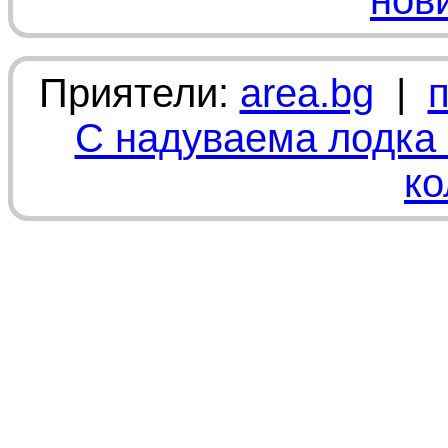
нов
Приятели:
area.bg
|
С надуваема лодка 
ко