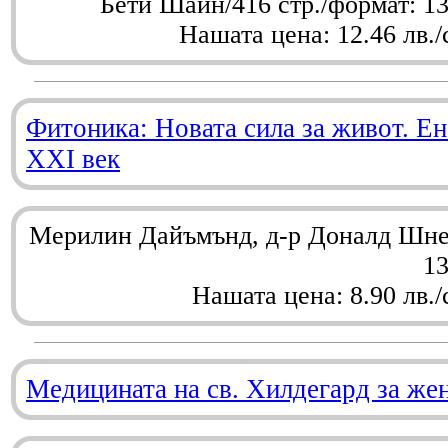
Бети Шайн/416 стр./формат: 1
Нашата цена: 12.46 лв./
Фитоника: Новата сила за живот. Ен
XXI век
Мерилин Дайъмънд, д-р Доналд Шнел
1
Нашата цена: 8.90 лв./
Медицината на св. Хилдегард за же