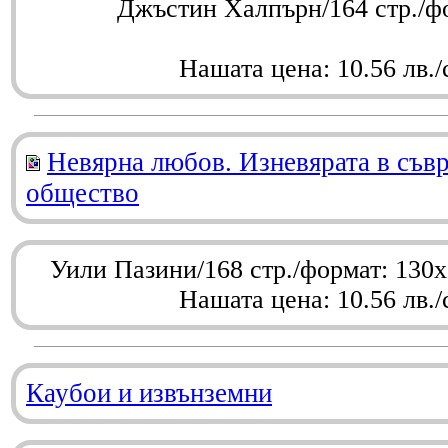
Джъстин Халпърн/164 стр./ф
Нашата цена: 10.56 лв./
Невярна любов. Изневярата в съв
общество
Уили Пазини/168 стр./формат: 130
Нашата цена: 10.56 лв./
Каубои и извънземни