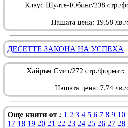
Клаус Шулте-Юбинг/238 стр./ф
Нашата цена: 19.58 лв./
ДЕСЕТТЕ ЗАКОНА НА УСПЕХА
Хайръм Смит/272 стр./формат:
Нашата цена: 7.74 лв./
Още книги от :
1
2
3
4
5
6
7
8
9
10
17
18
19
20
21
22
23
24
25
26
27
28