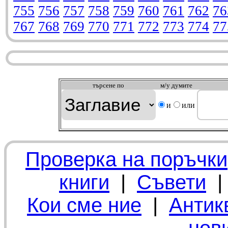
755
756
757
758
759
760
761
762
76
767
768
769
770
771
772
773
774
77
търсeне по
м/у думите
и
или
Проверка на поръчки
книги
|
Съвети
Кои сме ние
|
Антик