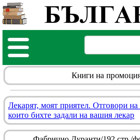
Книги на промоци
Лекарят, моят приятел. Отговори на
които бихте задали на вашия лекар
Фабрицио Дуранти/192 стр./ф