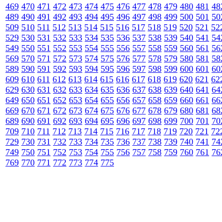
469
470
471
472
473
474
475
476
477
478
479
480
481
48
489
490
491
492
493
494
495
496
497
498
499
500
501
50
509
510
511
512
513
514
515
516
517
518
519
520
521
52
529
530
531
532
533
534
535
536
537
538
539
540
541
54
549
550
551
552
553
554
555
556
557
558
559
560
561
56
569
570
571
572
573
574
575
576
577
578
579
580
581
58
589
590
591
592
593
594
595
596
597
598
599
600
601
60
609
610
611
612
613
614
615
616
617
618
619
620
621
62
629
630
631
632
633
634
635
636
637
638
639
640
641
64
649
650
651
652
653
654
655
656
657
658
659
660
661
66
669
670
671
672
673
674
675
676
677
678
679
680
681
68
689
690
691
692
693
694
695
696
697
698
699
700
701
70
709
710
711
712
713
714
715
716
717
718
719
720
721
72
729
730
731
732
733
734
735
736
737
738
739
740
741
74
749
750
751
752
753
754
755
756
757
758
759
760
761
76
769
770
771
772
773
774
775