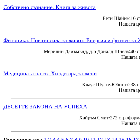
Собствено съзнание. Книга за живота
Бети Шайн/416 с
Нашата це
Фитоника: Новата сила за живот. Енергия и фитнес за 
Мерилин Дайъмънд, д-р Доналд Шнел/440 ст
Нашата ц
Медицината на св. Хилдегард за жени
Клаус Шулте-Юбинг/238 ст
Нашата це
ДЕСЕТТЕ ЗАКОНА НА УСПЕХА
Хайръм Смит/272 стр./форм
Нашата ц
Още книги от :
1
2
3
4
5
6
7
8
9
10
11
12
13
14
15
16
17