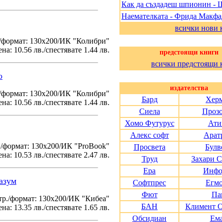
Как да създадеш шпионин - 
Наемателката - Фрида Макф
всички нови 
/формат: 130х200/ИК "Колибри"
на: 10.56 лв./спестявате 1.44 лв.
предстоящи книги
всички предстоящи 
о
издателства
./формат: 130х200/ИК "Колибри"
Бард
Хер
на: 10.56 лв./спестявате 1.44 лв.
Сиела
Проз
Хомо Футурус
Ати
Алекс софт
Арат
./формат: 130х200/ИК "ProBook"
Просвета
Булв
на: 10.53 лв./спестявате 2.47 лв.
Труд
Захари 
Ера
Инфо
азум
Софтпрес
Егм
Фют
Па
тр./формат: 130х200/ИК "Кибеа"
БАН
Климент 
на: 13.35 лв./спестявате 1.65 лв.
Обсидиан
Ем