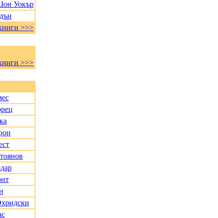
Шон Уокър
адън
книги >>>
книги >>>
мес
орец
ка
рон
ест
Стоянов
дар
онт
н
Охридски
ас