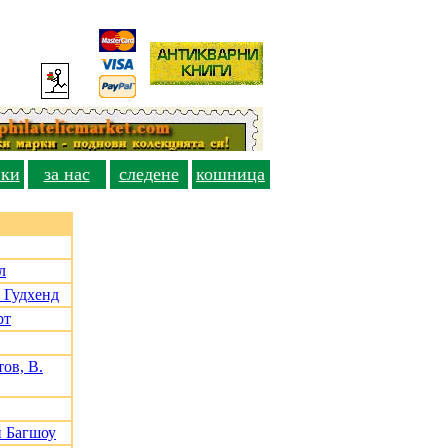
вки
за нас
следене
кошница
л
 Гудхенд
рт
ов, В.
и Багшоу