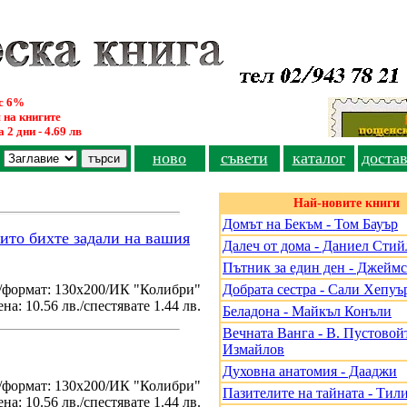
ус 6%
 на книгите
 2 дни - 4.69 лв
ново
съвети
каталог
доста
Най-новите книги
Домът на Бекъм - Том Бауър
оито бихте задали на вашия
Далеч от дома - Даниел Стий
Пътник за един ден - Джеймс
/формат: 130х200/ИК "Колибри"
Добрата сестра - Сали Хепуъ
на: 10.56 лв./спестявате 1.44 лв.
Беладона - Майкъл Конъли
Вечната Ванга - В. Пустовойт
Измайлов
Духовна анатомия - Дааджи
./формат: 130х200/ИК "Колибри"
Пазителите на тайната - Тил
на: 10.56 лв./спестявате 1.44 лв.