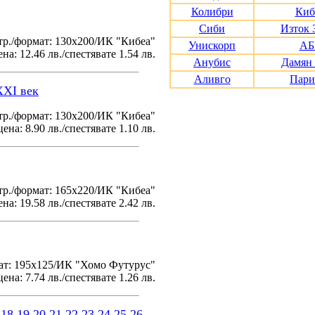
Колибри
Киб
Сиби
Изток 
тр./формат: 130х200/ИК "Кибеа"
Унискорп
АБ
на: 12.46 лв./спестявате 1.54 лв.
Анубис
Дамян
Аливго
Пари
XXI век
р./формат: 130х200/ИК "Кибеа"
ена: 8.90 лв./спестявате 1.10 лв.
р./формат: 165х220/ИК "Кибеа"
на: 19.58 лв./спестявате 2.42 лв.
ат: 195x125/ИК "Хомо Футурус"
ена: 7.74 лв./спестявате 1.26 лв.
18
19
20
21
22
23
24
25
26