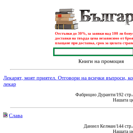
Отстъпки до 30%, за заявки над 100 лв бон
доставки на твърда цена независимо от броя
плащане при доставка, срок за цялата страна
Книги на промоция
Лекарят, моят приятел. Отговори на всички въпроси, к
лекар
Фабрицио Дуранти/192 стр.
Нашата це
Слава
Даниел Келман/144 стр
Нашата це