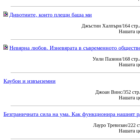
Дивотиите, които плещи баща ми
Джъстин Халпърн/164 стр.
Нашата це
Невярна любов. Изневярата в съвременното обществ
Уили Пазини/168 стр
Нашата це
Каубои и извънземни
Джоан Винс/352 стр
Нашата це
Безграничната сила на ума. Как функционира нашият р
Лауро Тревизан/222 с
Нашата це