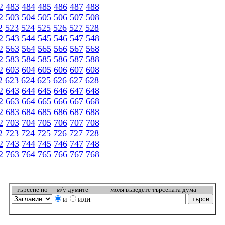
2
483
484
485
486
487
488
2
503
504
505
506
507
508
2
523
524
525
526
527
528
2
543
544
545
546
547
548
2
563
564
565
566
567
568
2
583
584
585
586
587
588
2
603
604
605
606
607
608
2
623
624
625
626
627
628
2
643
644
645
646
647
648
2
663
664
665
666
667
668
2
683
684
685
686
687
688
2
703
704
705
706
707
708
2
723
724
725
726
727
728
2
743
744
745
746
747
748
2
763
764
765
766
767
768
търсeне по
м/у думите
моля въведете търсената дума
и
или