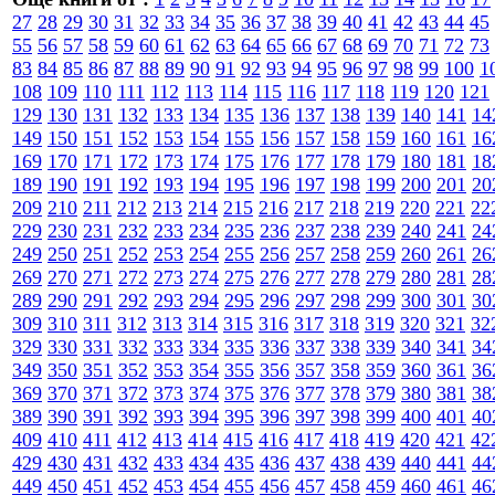
27
28
29
30
31
32
33
34
35
36
37
38
39
40
41
42
43
44
45
55
56
57
58
59
60
61
62
63
64
65
66
67
68
69
70
71
72
73
83
84
85
86
87
88
89
90
91
92
93
94
95
96
97
98
99
100
1
108
109
110
111
112
113
114
115
116
117
118
119
120
121
129
130
131
132
133
134
135
136
137
138
139
140
141
14
149
150
151
152
153
154
155
156
157
158
159
160
161
16
169
170
171
172
173
174
175
176
177
178
179
180
181
18
189
190
191
192
193
194
195
196
197
198
199
200
201
20
209
210
211
212
213
214
215
216
217
218
219
220
221
22
229
230
231
232
233
234
235
236
237
238
239
240
241
24
249
250
251
252
253
254
255
256
257
258
259
260
261
26
269
270
271
272
273
274
275
276
277
278
279
280
281
28
289
290
291
292
293
294
295
296
297
298
299
300
301
30
309
310
311
312
313
314
315
316
317
318
319
320
321
32
329
330
331
332
333
334
335
336
337
338
339
340
341
34
349
350
351
352
353
354
355
356
357
358
359
360
361
36
369
370
371
372
373
374
375
376
377
378
379
380
381
38
389
390
391
392
393
394
395
396
397
398
399
400
401
40
409
410
411
412
413
414
415
416
417
418
419
420
421
42
429
430
431
432
433
434
435
436
437
438
439
440
441
44
449
450
451
452
453
454
455
456
457
458
459
460
461
46