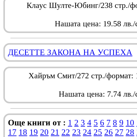
Клаус Шулте-Юбинг/238 стр./ф
Нашата цена: 19.58 лв./
ДЕСЕТТЕ ЗАКОНА НА УСПЕХА
Хайръм Смит/272 стр./формат:
Нашата цена: 7.74 лв./
Още книги от :
1
2
3
4
5
6
7
8
9
10
17
18
19
20
21
22
23
24
25
26
27
28