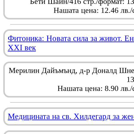
Бети Шайн/416 стр./формат: 1
Нашата цена: 12.46 лв./
Фитоника: Новата сила за живот. Ен
XXI век
Мерилин Дайъмънд, д-р Доналд Шнел
1
Нашата цена: 8.90 лв./
Медицината на св. Хилдегард за же