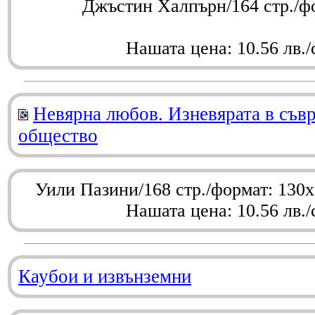
Джъстин Халпърн/164 стр./ф
Нашата цена: 10.56 лв./
Невярна любов. Изневярата в съв
общество
Уили Пазини/168 стр./формат: 130
Нашата цена: 10.56 лв./
Каубои и извънземни