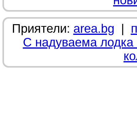
нов
Приятели:
area.bg
|
С надуваема лодка 
ко