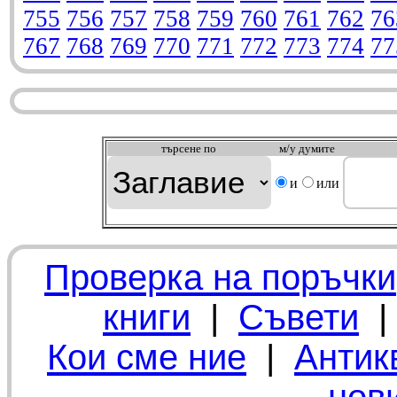
755
756
757
758
759
760
761
762
76
767
768
769
770
771
772
773
774
77
търсeне по
м/у думите
и
или
Проверка на поръчки
книги
|
Съвети
Кои сме ние
|
Антик