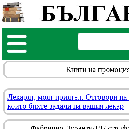
Книги на промоци
Лекарят, моят приятел. Отговори на
които бихте задали на вашия лекар
Фабрицио Дуранти/192 стр./ф