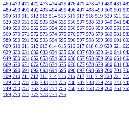
469
470
471
472
473
474
475
476
477
478
479
480
481
48
489
490
491
492
493
494
495
496
497
498
499
500
501
50
509
510
511
512
513
514
515
516
517
518
519
520
521
52
529
530
531
532
533
534
535
536
537
538
539
540
541
54
549
550
551
552
553
554
555
556
557
558
559
560
561
56
569
570
571
572
573
574
575
576
577
578
579
580
581
58
589
590
591
592
593
594
595
596
597
598
599
600
601
60
609
610
611
612
613
614
615
616
617
618
619
620
621
62
629
630
631
632
633
634
635
636
637
638
639
640
641
64
649
650
651
652
653
654
655
656
657
658
659
660
661
66
669
670
671
672
673
674
675
676
677
678
679
680
681
68
689
690
691
692
693
694
695
696
697
698
699
700
701
70
709
710
711
712
713
714
715
716
717
718
719
720
721
72
729
730
731
732
733
734
735
736
737
738
739
740
741
74
749
750
751
752
753
754
755
756
757
758
759
760
761
76
769
770
771
772
773
774
775