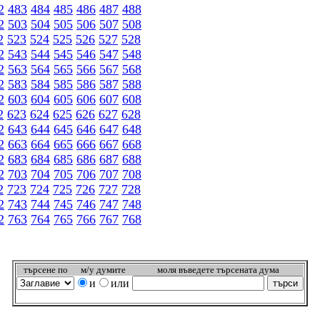
2
483
484
485
486
487
488
2
503
504
505
506
507
508
2
523
524
525
526
527
528
2
543
544
545
546
547
548
2
563
564
565
566
567
568
2
583
584
585
586
587
588
2
603
604
605
606
607
608
2
623
624
625
626
627
628
2
643
644
645
646
647
648
2
663
664
665
666
667
668
2
683
684
685
686
687
688
2
703
704
705
706
707
708
2
723
724
725
726
727
728
2
743
744
745
746
747
748
2
763
764
765
766
767
768
търсeне по
м/у думите
моля въведете търсената дума
и
или