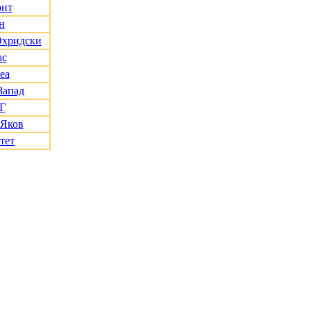
онт
н
Охридски
ас
еа
Запад
Г
 Яков
тет