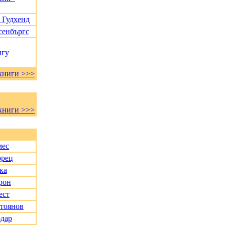
 Гудхенд
сенбъргс
нгу
книги >>>
книги >>>
мес
орец
ка
рон
ест
Стоянов
дар