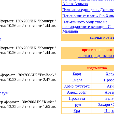
Айзък Азимов
Пътник за един ден - Джеймс
Пенсионният план - Сю Хин
/формат: 130х200/ИК "Колибри"
Най-тайното общество на
на: 10.56 лв./спестявате 1.44 лв.
нестандартните вещици - Са
Мандана
всички нови 
о
./формат: 130х200/ИК "Колибри"
предстоящи книги
на: 10.56 лв./спестявате 1.44 лв.
всички предстоящи 
издателства
Бард
Хер
./формат: 130х200/ИК "ProBook"
на: 10.53 лв./спестявате 2.47 лв.
Сиела
Проз
Хомо Футурус
Ати
Алекс софт
Арат
азум
Просвета
Булв
тр./формат: 130х200/ИК "Кибеа"
Труд
Захари 
на: 13.35 лв./спестявате 1.65 лв.
Ера
Инфо