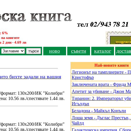
ус 6%
 на книгите
 2 дни - 4.69 лв
ново
съвети
каталог
доста
Най-новите книги
Легионът на тамплиерите - 
оито бихте задали на вашия
Кристофър
Заключената врата - Фрида 
Апетит за убиване - Джон М
/формат: 130х200/ИК "Колибри"
на: 10.56 лв./спестявате 1.44 лв.
Тиранин: 2. Императорът уби
Игълдън
Беладона - Майкъл Конъли
Лоша земя - Дъглас Престън
Чайлд
./формат: 130х200/ИК "Колибри"
на: 10.56 лв./спестявате 1.44 лв.
Галактическа империя. Сборн