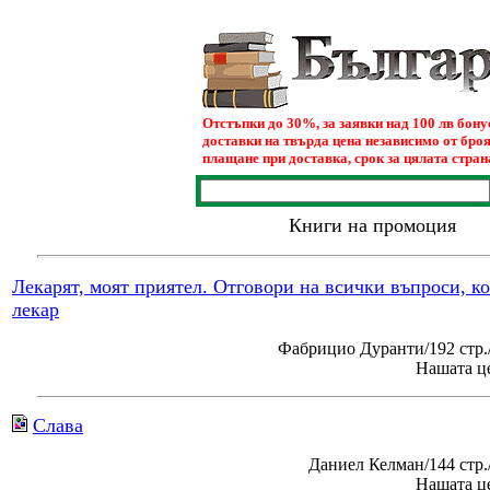
Отстъпки до 30%, за заявки над 100 лв бон
доставки на твърда цена независимо от броя
плащане при доставка, срок за цялата страна
Книги на промоция
Лекарят, моят приятел. Отговори на всички въпроси, к
лекар
Фабрицио Дуранти/192 стр.
Нашата це
Слава
Даниел Келман/144 стр
Нашата це