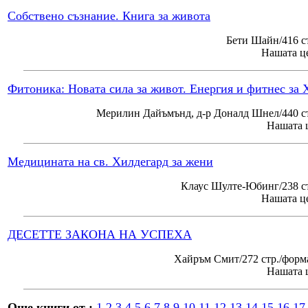
Собствено съзнание. Книга за живота
Бети Шайн/416 с
Нашата це
Фитоника: Новата сила за живот. Енергия и фитнес за 
Мерилин Дайъмънд, д-р Доналд Шнел/440 ст
Нашата ц
Медицината на св. Хилдегард за жени
Клаус Шулте-Юбинг/238 ст
Нашата це
ДЕСЕТТЕ ЗАКОНА НА УСПЕХА
Хайръм Смит/272 стр./форм
Нашата ц
Още книги от :
1
2
3
4
5
6
7
8
9
10
11
12
13
14
15
16
17