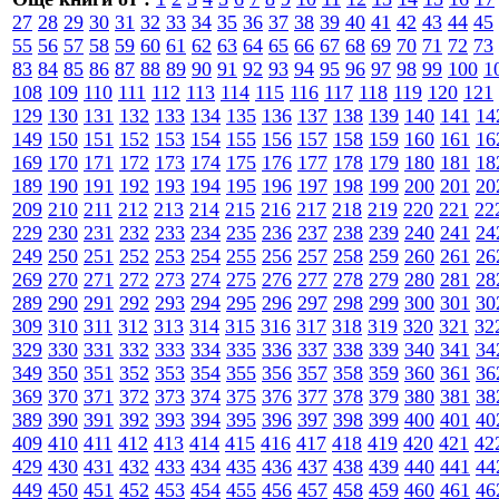
27
28
29
30
31
32
33
34
35
36
37
38
39
40
41
42
43
44
45
55
56
57
58
59
60
61
62
63
64
65
66
67
68
69
70
71
72
73
83
84
85
86
87
88
89
90
91
92
93
94
95
96
97
98
99
100
1
108
109
110
111
112
113
114
115
116
117
118
119
120
121
129
130
131
132
133
134
135
136
137
138
139
140
141
14
149
150
151
152
153
154
155
156
157
158
159
160
161
16
169
170
171
172
173
174
175
176
177
178
179
180
181
18
189
190
191
192
193
194
195
196
197
198
199
200
201
20
209
210
211
212
213
214
215
216
217
218
219
220
221
22
229
230
231
232
233
234
235
236
237
238
239
240
241
24
249
250
251
252
253
254
255
256
257
258
259
260
261
26
269
270
271
272
273
274
275
276
277
278
279
280
281
28
289
290
291
292
293
294
295
296
297
298
299
300
301
30
309
310
311
312
313
314
315
316
317
318
319
320
321
32
329
330
331
332
333
334
335
336
337
338
339
340
341
34
349
350
351
352
353
354
355
356
357
358
359
360
361
36
369
370
371
372
373
374
375
376
377
378
379
380
381
38
389
390
391
392
393
394
395
396
397
398
399
400
401
40
409
410
411
412
413
414
415
416
417
418
419
420
421
42
429
430
431
432
433
434
435
436
437
438
439
440
441
44
449
450
451
452
453
454
455
456
457
458
459
460
461
46