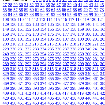
27
28
29
30
31
32
33
34
35
36
37
38
39
40
41
42
43
44
45
55
56
57
58
59
60
61
62
63
64
65
66
67
68
69
70
71
72
73
83
84
85
86
87
88
89
90
91
92
93
94
95
96
97
98
99
100
1
108
109
110
111
112
113
114
115
116
117
118
119
120
121
129
130
131
132
133
134
135
136
137
138
139
140
141
14
149
150
151
152
153
154
155
156
157
158
159
160
161
16
169
170
171
172
173
174
175
176
177
178
179
180
181
18
189
190
191
192
193
194
195
196
197
198
199
200
201
20
209
210
211
212
213
214
215
216
217
218
219
220
221
22
229
230
231
232
233
234
235
236
237
238
239
240
241
24
249
250
251
252
253
254
255
256
257
258
259
260
261
26
269
270
271
272
273
274
275
276
277
278
279
280
281
28
289
290
291
292
293
294
295
296
297
298
299
300
301
30
309
310
311
312
313
314
315
316
317
318
319
320
321
32
329
330
331
332
333
334
335
336
337
338
339
340
341
34
349
350
351
352
353
354
355
356
357
358
359
360
361
36
369
370
371
372
373
374
375
376
377
378
379
380
381
38
389
390
391
392
393
394
395
396
397
398
399
400
401
40
409
410
411
412
413
414
415
416
417
418
419
420
421
42
429
430
431
432
433
434
435
436
437
438
439
440
441
44
449
450
451
452
453
454
455
456
457
458
459
460
461
46