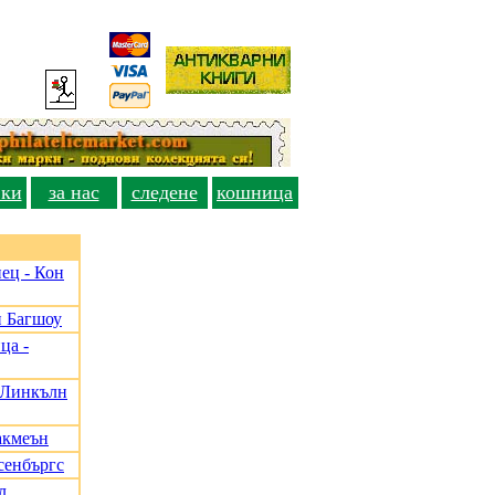
вки
за нас
следене
кошница
ец - Кон
и Багшоу
ца -
, Линкълн
акмеън
сенбъргс
л