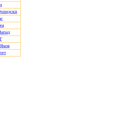
н
Охридски
ас
еа
Запад
Г
 Яков
тет