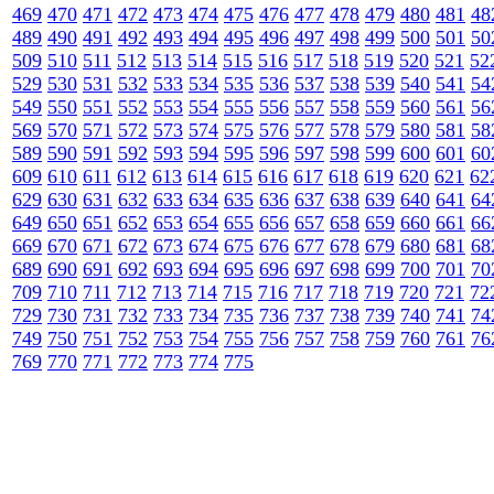
469
470
471
472
473
474
475
476
477
478
479
480
481
48
489
490
491
492
493
494
495
496
497
498
499
500
501
50
509
510
511
512
513
514
515
516
517
518
519
520
521
52
529
530
531
532
533
534
535
536
537
538
539
540
541
54
549
550
551
552
553
554
555
556
557
558
559
560
561
56
569
570
571
572
573
574
575
576
577
578
579
580
581
58
589
590
591
592
593
594
595
596
597
598
599
600
601
60
609
610
611
612
613
614
615
616
617
618
619
620
621
62
629
630
631
632
633
634
635
636
637
638
639
640
641
64
649
650
651
652
653
654
655
656
657
658
659
660
661
66
669
670
671
672
673
674
675
676
677
678
679
680
681
68
689
690
691
692
693
694
695
696
697
698
699
700
701
70
709
710
711
712
713
714
715
716
717
718
719
720
721
72
729
730
731
732
733
734
735
736
737
738
739
740
741
74
749
750
751
752
753
754
755
756
757
758
759
760
761
76
769
770
771
772
773
774
775