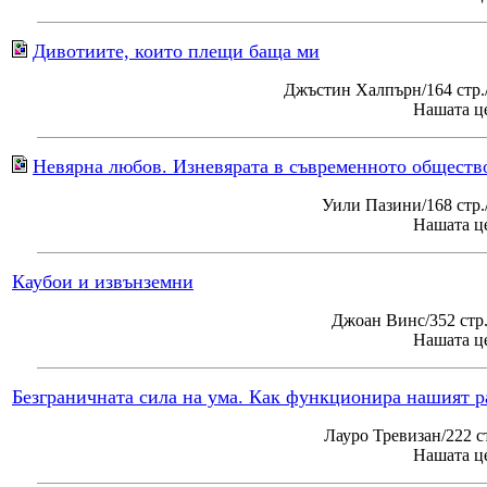
Дивотиите, които плещи баща ми
Джъстин Халпърн/164 стр.
Нашата це
Невярна любов. Изневярата в съвременното обществ
Уили Пазини/168 стр
Нашата це
Каубои и извънземни
Джоан Винс/352 стр
Нашата це
Безграничната сила на ума. Как функционира нашият р
Лауро Тревизан/222 с
Нашата це