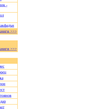
ик -
Пол
Макфадън
книги >>>
книги >>>
мес
орец
ка
рон
ест
Стоянов
дар
онт