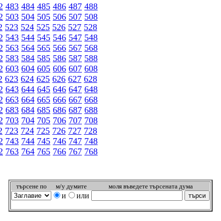
2
483
484
485
486
487
488
2
503
504
505
506
507
508
2
523
524
525
526
527
528
2
543
544
545
546
547
548
2
563
564
565
566
567
568
2
583
584
585
586
587
588
2
603
604
605
606
607
608
2
623
624
625
626
627
628
2
643
644
645
646
647
648
2
663
664
665
666
667
668
2
683
684
685
686
687
688
2
703
704
705
706
707
708
2
723
724
725
726
727
728
2
743
744
745
746
747
748
2
763
764
765
766
767
768
търсeне по
м/у думите
моля въведете търсената дума
и
или