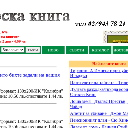
ус 6%
 на книгите
 2 дни - 4.69 лв
ново
съвети
каталог
доста
Най-новите книги
Тиранин: 2. Императорът уби
оито бихте задали на вашия
Игълдън
Пазителите на тайната - Тил
Дългата разходка/твърда кори
/формат: 130х200/ИК "Колибри"
Стивън Кинг
на: 10.56 лв./спестявате 1.44 лв.
Лоша земя - Дъглас Престън
Чайлд
Апетит за убиване - Джон М
Пенсионният план - Сю Хин
./формат: 130х200/ИК "Колибри"
на: 10.56 лв./спестявате 1.44 лв.
Далеч от дома - Даниел Стий