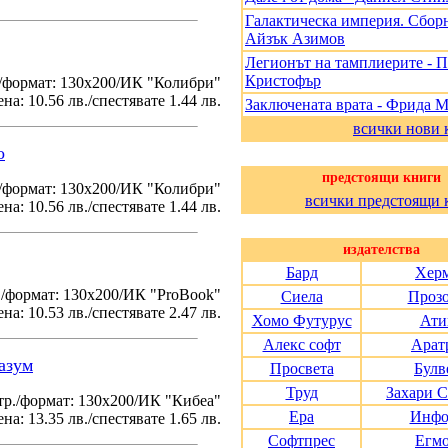
Галактическа империя. Сборн
Айзък Азимов
Легионът на тамплиерите - 
Кристофър
/формат: 130х200/ИК "Колибри"
на: 10.56 лв./спестявате 1.44 лв.
Заключената врата - Фрида 
всички нови 
о
предстоящи книги
./формат: 130х200/ИК "Колибри"
всички предстоящи 
на: 10.56 лв./спестявате 1.44 лв.
издателства
Бард
Хер
./формат: 130х200/ИК "ProBook"
Сиела
Проз
на: 10.53 лв./спестявате 2.47 лв.
Хомо Футурус
Ати
Алекс софт
Арат
азум
Просвета
Булв
Труд
Захари 
тр./формат: 130х200/ИК "Кибеа"
Ера
Инфо
на: 13.35 лв./спестявате 1.65 лв.
Софтпрес
Егм