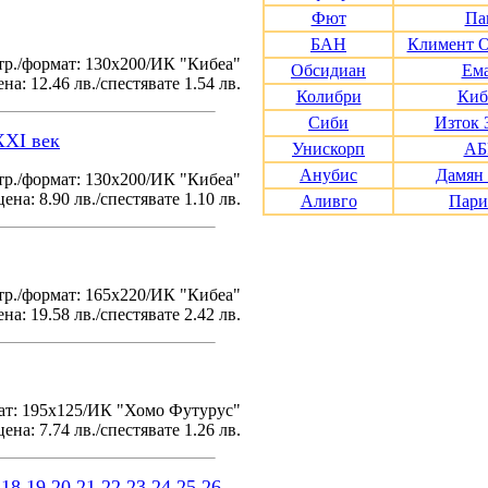
Фют
Па
БАН
Климент 
тр./формат: 130х200/ИК "Кибеа"
Обсидиан
Ем
на: 12.46 лв./спестявате 1.54 лв.
Колибри
Киб
Сиби
Изток 
XXI век
Унискорп
АБ
Анубис
Дамян
р./формат: 130х200/ИК "Кибеа"
ена: 8.90 лв./спестявате 1.10 лв.
Аливго
Пари
р./формат: 165х220/ИК "Кибеа"
на: 19.58 лв./спестявате 2.42 лв.
ат: 195x125/ИК "Хомо Футурус"
ена: 7.74 лв./спестявате 1.26 лв.
18
19
20
21
22
23
24
25
26