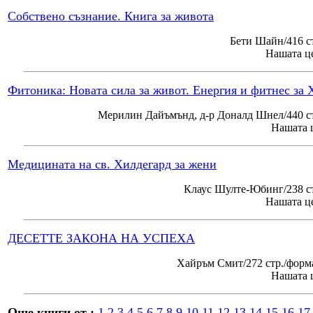
Собствено съзнание. Книга за живота
Бети Шайн/416 с
Нашата це
Фитоника: Новата сила за живот. Енергия и фитнес за 
Мерилин Дайъмънд, д-р Доналд Шнел/440 ст
Нашата ц
Медицината на св. Хилдегард за жени
Клаус Шулте-Юбинг/238 ст
Нашата це
ДЕСЕТТЕ ЗАКОНА НА УСПЕХА
Хайръм Смит/272 стр./форм
Нашата ц
Още книги от :
1
2
3
4
5
6
7
8
9
10
11
12
13
14
15
16
17