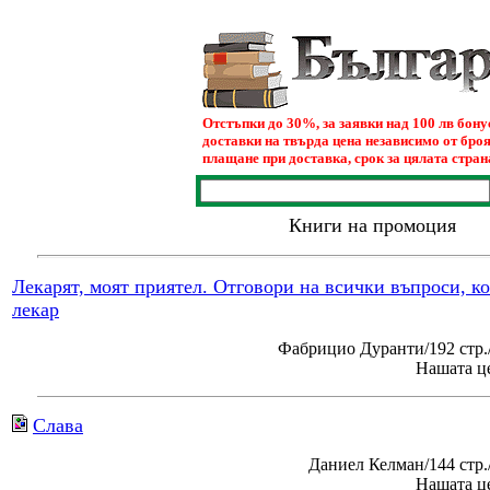
Отстъпки до 30%, за заявки над 100 лв бон
доставки на твърда цена независимо от броя
плащане при доставка, срок за цялата страна
Книги на промоция
Лекарят, моят приятел. Отговори на всички въпроси, к
лекар
Фабрицио Дуранти/192 стр.
Нашата це
Слава
Даниел Келман/144 стр
Нашата це