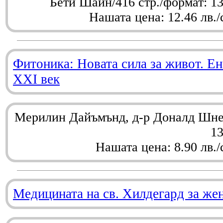
Бети Шайн/416 стр./формат: 1
Нашата цена: 12.46 лв./
Фитоника: Новата сила за живот. Ен
XXI век
Мерилин Дайъмънд, д-р Доналд Шнел
1
Нашата цена: 8.90 лв./
Медицината на св. Хилдегард за же