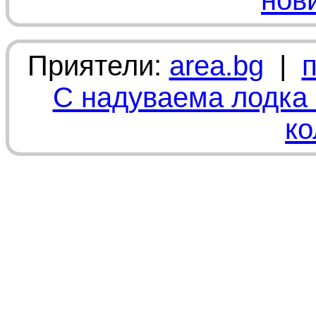
нов
Приятели:
area.bg
|
С надуваема лодка 
ко