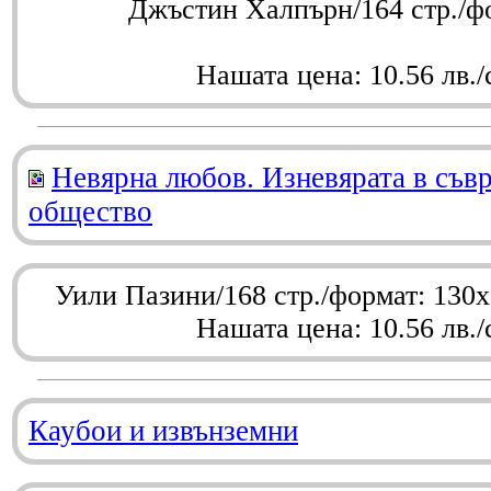
Джъстин Халпърн/164 стр./ф
Нашата цена: 10.56 лв./
Невярна любов. Изневярата в съв
общество
Уили Пазини/168 стр./формат: 130
Нашата цена: 10.56 лв./
Каубои и извънземни