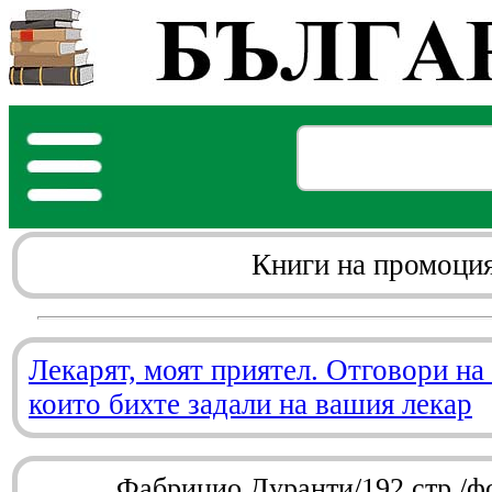
Книги на промоци
Лекарят, моят приятел. Отговори на
които бихте задали на вашия лекар
Фабрицио Дуранти/192 стр./ф