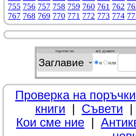
755
756
757
758
759
760
761
762
76
767
768
769
770
771
772
773
774
77
търсeне по
м/у думите
и
или
Проверка на поръчки
книги
|
Съвети
Кои сме ние
|
Антик