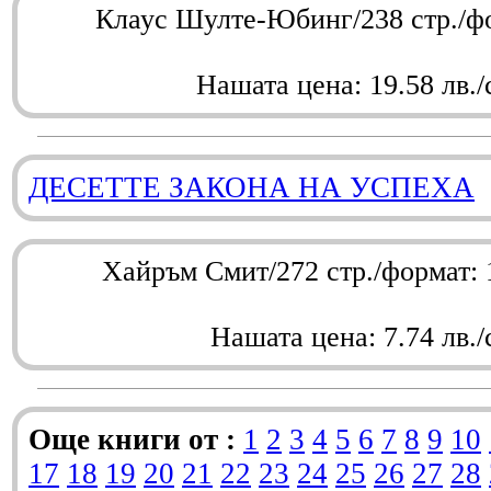
Клаус Шулте-Юбинг/238 стр./ф
Нашата цена: 19.58 лв./
ДЕСЕТТЕ ЗАКОНА НА УСПЕХА
Хайръм Смит/272 стр./формат:
Нашата цена: 7.74 лв./
Още книги от :
1
2
3
4
5
6
7
8
9
10
17
18
19
20
21
22
23
24
25
26
27
28