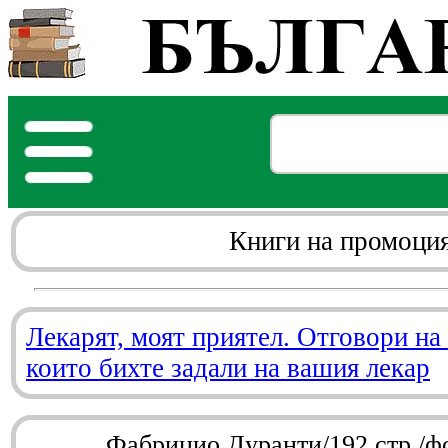
Книги на промоци
Лекарят, моят приятел. Отговори на
които бихте задали на вашия лекар
Фабрицио Дуранти/192 стр./ф