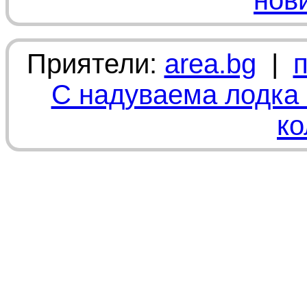
нов
Приятели:
area.bg
|
С надуваема лодка 
ко