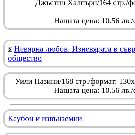
Джъстин Халпърн/164 стр./ф
Нашата цена: 10.56 лв./
Невярна любов. Изневярата в съв
общество
Уили Пазини/168 стр./формат: 130
Нашата цена: 10.56 лв./
Каубои и извънземни