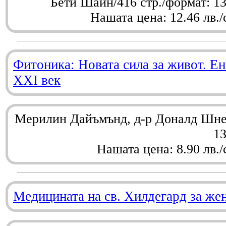
Бети Шайн/416 стр./формат: 1
Нашата цена: 12.46 лв./
Фитоника: Новата сила за живот. Ен
XXI век
Мерилин Дайъмънд, д-р Доналд Шнел
1
Нашата цена: 8.90 лв./
Медицината на св. Хилдегард за же