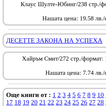
Клаус Шулте-Юбинг/238 стр./ф
Нашата цена: 19.58 лв./
ДЕСЕТТЕ ЗАКОНА НА УСПЕХА
Хайръм Смит/272 стр./формат:
Нашата цена: 7.74 лв./
Още книги от :
1
2
3
4
5
6
7
8
9
10
17
18
19
20
21
22
23
24
25
26
27
28