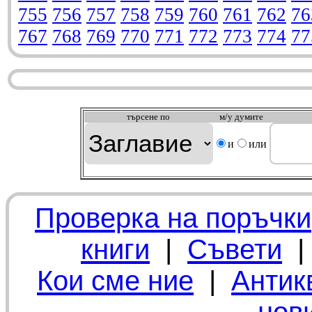
755
756
757
758
759
760
761
762
76
767
768
769
770
771
772
773
774
77
търсeне по
м/у думите
и
или
Проверка на поръчки
книги
|
Съвети
Кои сме ние
|
Антик