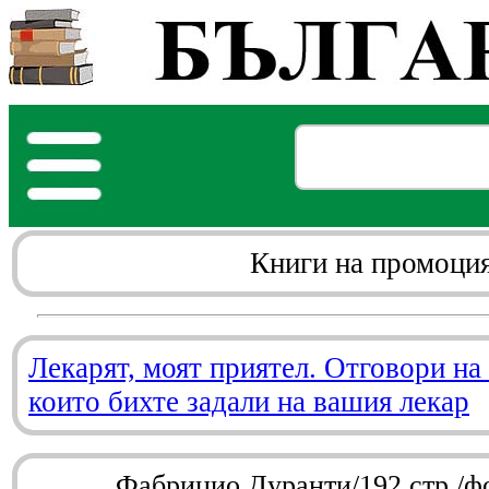
Книги на промоци
Лекарят, моят приятел. Отговори на
които бихте задали на вашия лекар
Фабрицио Дуранти/192 стр./ф