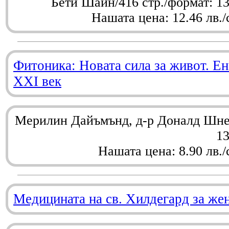
Бети Шайн/416 стр./формат: 1
Нашата цена: 12.46 лв./
Фитоника: Новата сила за живот. Ен
XXI век
Мерилин Дайъмънд, д-р Доналд Шнел
1
Нашата цена: 8.90 лв./
Медицината на св. Хилдегард за же