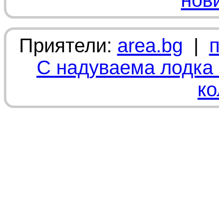
нов
Приятели:
area.bg
|
С надуваема лодка 
ко