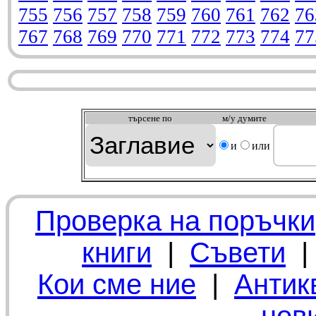
755
756
757
758
759
760
761
762
76
767
768
769
770
771
772
773
774
77
търсeне по
м/у думите
и
или
Проверка на поръчки
книги
|
Съвети
Кои сме ние
|
Антик