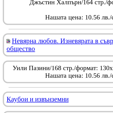
Джъстин Халпърн/164 стр./ф
Нашата цена: 10.56 лв./
Невярна любов. Изневярата в съв
общество
Уили Пазини/168 стр./формат: 130
Нашата цена: 10.56 лв./
Каубои и извънземни