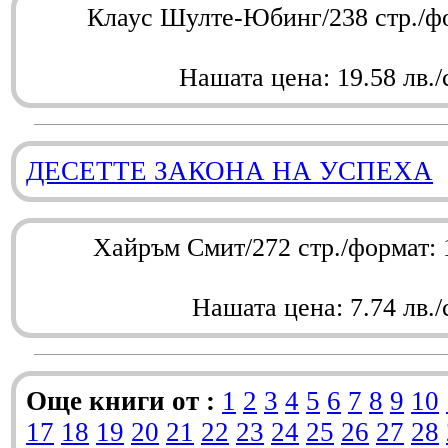
Клаус Шулте-Юбинг/238 стр./ф
Нашата цена: 19.58 лв./
ДЕСЕТТЕ ЗАКОНА НА УСПЕХА
Хайръм Смит/272 стр./формат:
Нашата цена: 7.74 лв./
Още книги от :
1
2
3
4
5
6
7
8
9
10
17
18
19
20
21
22
23
24
25
26
27
28