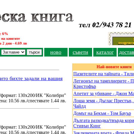
ус 6%
 на книгите
 2 дни - 4.69 лв
ново
съвети
каталог
доста
Най-новите книги
Пазителите на тайната - Тил
оито бихте задали на вашия
Легионът на тамплиерите - 
Кристофър
Апетит за убиване - Джон М
/формат: 130х200/ИК "Колибри"
на: 10.56 лв./спестявате 1.44 лв.
Лоша земя - Дъглас Престън
Чайлд
Домът на Бекъм - Том Бауър
Дългата разходка/твърда кори
Стивън Кинг
./формат: 130х200/ИК "Колибри"
на: 10.56 лв./спестявате 1.44 лв.
Заключената врата - Фрида 