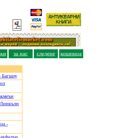
вки
за нас
следене
кошница
и Багшоу
Пол
акмеън
, Линкълн
ца -
Макфадън