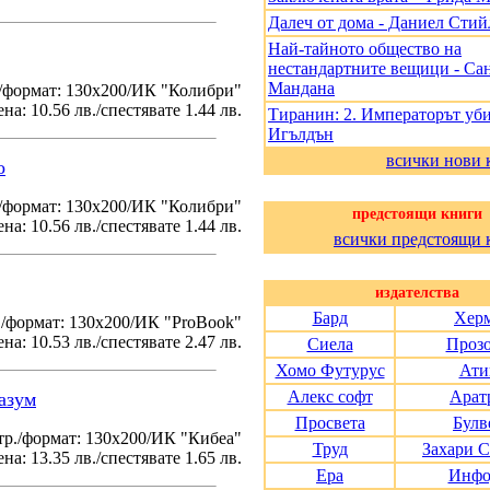
Далеч от дома - Даниел Стий
Най-тайното общество на
нестандартните вещици - Са
Мандана
/формат: 130х200/ИК "Колибри"
на: 10.56 лв./спестявате 1.44 лв.
Тиранин: 2. Императорът уби
Игълдън
всички нови 
о
./формат: 130х200/ИК "Колибри"
предстоящи книги
на: 10.56 лв./спестявате 1.44 лв.
всички предстоящи 
издателства
Бард
Хер
./формат: 130х200/ИК "ProBook"
на: 10.53 лв./спестявате 2.47 лв.
Сиела
Проз
Хомо Футурус
Ати
Алекс софт
Арат
азум
Просвета
Булв
тр./формат: 130х200/ИК "Кибеа"
Труд
Захари 
на: 13.35 лв./спестявате 1.65 лв.
Ера
Инфо