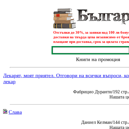
Отстъпки до 30%, за заявки над 100 лв бон
доставки на твърда цена независимо от броя
плащане при доставка, срок за цялата страна
Книги на промоция
Лекарят, моят приятел. Отговори на всички въпроси, к
лекар
Фабрицио Дуранти/192 стр.
Нашата це
Слава
Даниел Келман/144 стр
Нашата це