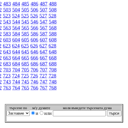
2
483
484
485
486
487
488
2
503
504
505
506
507
508
2
523
524
525
526
527
528
2
543
544
545
546
547
548
2
563
564
565
566
567
568
2
583
584
585
586
587
588
2
603
604
605
606
607
608
2
623
624
625
626
627
628
2
643
644
645
646
647
648
2
663
664
665
666
667
668
2
683
684
685
686
687
688
2
703
704
705
706
707
708
2
723
724
725
726
727
728
2
743
744
745
746
747
748
2
763
764
765
766
767
768
търсeне по
м/у думите
моля въведете търсената дума
и
или