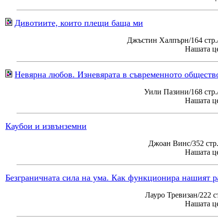
Дивотиите, които плещи баща ми
Джъстин Халпърн/164 стр.
Нашата це
Невярна любов. Изневярата в съвременното обществ
Уили Пазини/168 стр
Нашата це
Каубои и извънземни
Джоан Винс/352 стр
Нашата це
Безграничната сила на ума. Как функционира нашият р
Лауро Тревизан/222 с
Нашата це