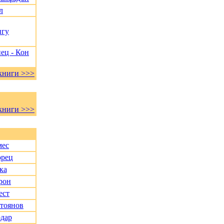
л
нгу
ец - Кон
книги >>>
книги >>>
мес
орец
ка
рон
ест
Стоянов
дар