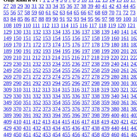
27
28
29
30
31
32
33
34
35
36
37
38
39
40
41
42
43
44
45
55
56
57
58
59
60
61
62
63
64
65
66
67
68
69
70
71
72
73
83
84
85
86
87
88
89
90
91
92
93
94
95
96
97
98
99
100
1
108
109
110
111
112
113
114
115
116
117
118
119
120
121
129
130
131
132
133
134
135
136
137
138
139
140
141
14
149
150
151
152
153
154
155
156
157
158
159
160
161
16
169
170
171
172
173
174
175
176
177
178
179
180
181
18
189
190
191
192
193
194
195
196
197
198
199
200
201
20
209
210
211
212
213
214
215
216
217
218
219
220
221
22
229
230
231
232
233
234
235
236
237
238
239
240
241
24
249
250
251
252
253
254
255
256
257
258
259
260
261
26
269
270
271
272
273
274
275
276
277
278
279
280
281
28
289
290
291
292
293
294
295
296
297
298
299
300
301
30
309
310
311
312
313
314
315
316
317
318
319
320
321
32
329
330
331
332
333
334
335
336
337
338
339
340
341
34
349
350
351
352
353
354
355
356
357
358
359
360
361
36
369
370
371
372
373
374
375
376
377
378
379
380
381
38
389
390
391
392
393
394
395
396
397
398
399
400
401
40
409
410
411
412
413
414
415
416
417
418
419
420
421
42
429
430
431
432
433
434
435
436
437
438
439
440
441
44
449
450
451
452
453
454
455
456
457
458
459
460
461
46