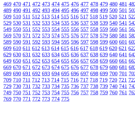
469
470
471
472
473
474
475
476
477
478
479
480
481
48
489
490
491
492
493
494
495
496
497
498
499
500
501
50
509
510
511
512
513
514
515
516
517
518
519
520
521
52
529
530
531
532
533
534
535
536
537
538
539
540
541
54
549
550
551
552
553
554
555
556
557
558
559
560
561
56
569
570
571
572
573
574
575
576
577
578
579
580
581
58
589
590
591
592
593
594
595
596
597
598
599
600
601
60
609
610
611
612
613
614
615
616
617
618
619
620
621
62
629
630
631
632
633
634
635
636
637
638
639
640
641
64
649
650
651
652
653
654
655
656
657
658
659
660
661
66
669
670
671
672
673
674
675
676
677
678
679
680
681
68
689
690
691
692
693
694
695
696
697
698
699
700
701
70
709
710
711
712
713
714
715
716
717
718
719
720
721
72
729
730
731
732
733
734
735
736
737
738
739
740
741
74
749
750
751
752
753
754
755
756
757
758
759
760
761
76
769
770
771
772
773
774
775