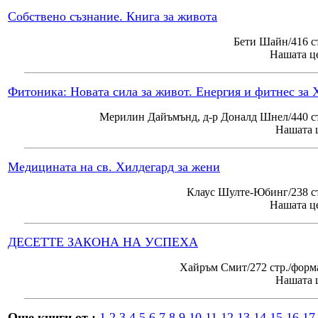
Собствено съзнание. Книга за живота
Бети Шайн/416 с
Нашата це
Фитоника: Новата сила за живот. Енергия и фитнес за 
Мерилин Дайъмънд, д-р Доналд Шнел/440 ст
Нашата ц
Медицината на св. Хилдегард за жени
Клаус Шулте-Юбинг/238 ст
Нашата це
ДЕСЕТТЕ ЗАКОНА НА УСПЕХА
Хайръм Смит/272 стр./форм
Нашата ц
Още книги от :
1
2
3
4
5
6
7
8
9
10
11
12
13
14
15
16
17