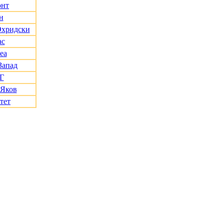
онт
н
Охридски
ас
еа
Запад
Г
 Яков
тет