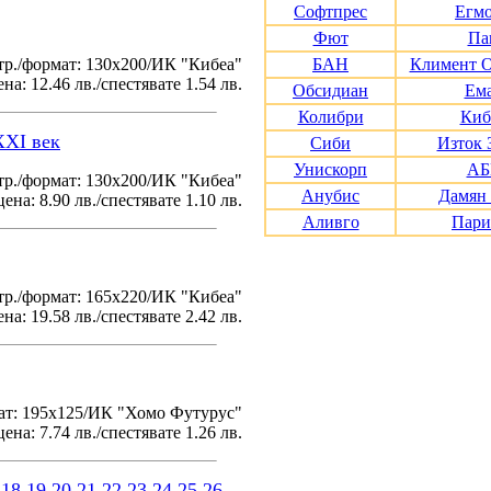
Софтпрес
Егм
Фют
Па
тр./формат: 130х200/ИК "Кибеа"
БАН
Климент 
на: 12.46 лв./спестявате 1.54 лв.
Обсидиан
Ем
Колибри
Киб
XXI век
Сиби
Изток 
Унискорп
АБ
р./формат: 130х200/ИК "Кибеа"
Анубис
Дамян
ена: 8.90 лв./спестявате 1.10 лв.
Аливго
Пари
р./формат: 165х220/ИК "Кибеа"
на: 19.58 лв./спестявате 2.42 лв.
ат: 195x125/ИК "Хомо Футурус"
ена: 7.74 лв./спестявате 1.26 лв.
18
19
20
21
22
23
24
25
26