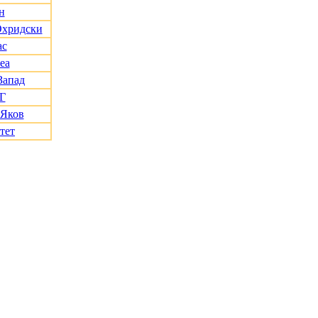
н
Охридски
ас
еа
Запад
Г
 Яков
тет