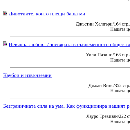
Дивотиите, които плещи баща ми
Джъстин Халпърн/164 стр.
Нашата це
Невярна любов. Изневярата в съвременното обществ
Уили Пазини/168 стр
Нашата це
Каубои и извънземни
Джоан Винс/352 стр
Нашата це
Безграничната сила на ума. Как функционира нашият р
Лауро Тревизан/222 с
Нашата це