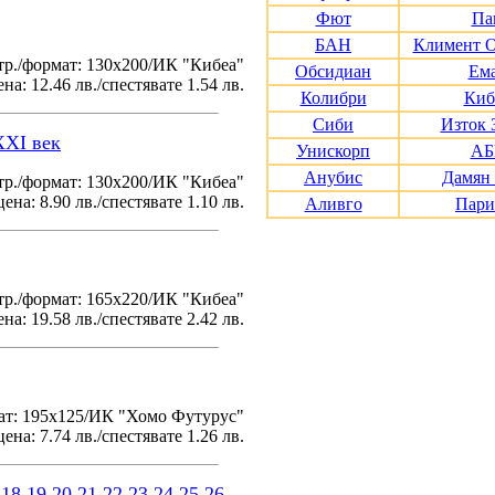
Фют
Па
БАН
Климент 
тр./формат: 130х200/ИК "Кибеа"
Обсидиан
Ем
на: 12.46 лв./спестявате 1.54 лв.
Колибри
Киб
Сиби
Изток 
XXI век
Унискорп
АБ
Анубис
Дамян
р./формат: 130х200/ИК "Кибеа"
ена: 8.90 лв./спестявате 1.10 лв.
Аливго
Пари
р./формат: 165х220/ИК "Кибеа"
на: 19.58 лв./спестявате 2.42 лв.
ат: 195x125/ИК "Хомо Футурус"
ена: 7.74 лв./спестявате 1.26 лв.
18
19
20
21
22
23
24
25
26