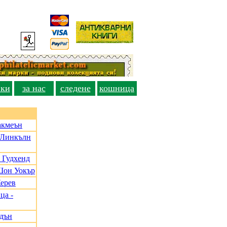
вки
за нас
следене
кошница
акмеън
, Линкълн
 Гудхенд
Шон Уокър
Керев
ца -
адън