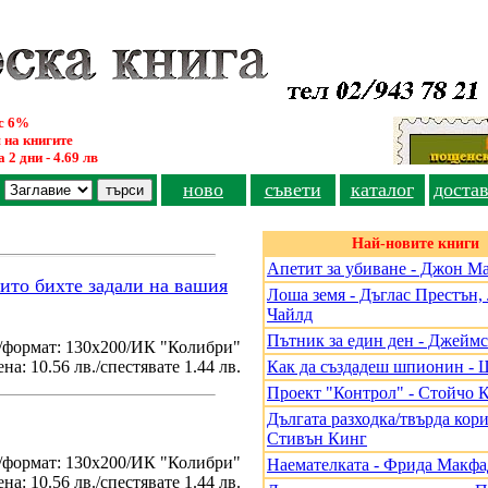
ус 6%
 на книгите
 2 дни - 4.69 лв
ново
съвети
каталог
доста
Най-новите книги
Апетит за убиване - Джон М
оито бихте задали на вашия
Лоша земя - Дъглас Престън
Чайлд
Пътник за един ден - Джеймс
/формат: 130х200/ИК "Колибри"
на: 10.56 лв./спестявате 1.44 лв.
Как да създадеш шпионин - 
Проект "Контрол" - Стойчо 
Дългата разходка/твърда кори
Стивън Кинг
./формат: 130х200/ИК "Колибри"
Наемателката - Фрида Макф
на: 10.56 лв./спестявате 1.44 лв.