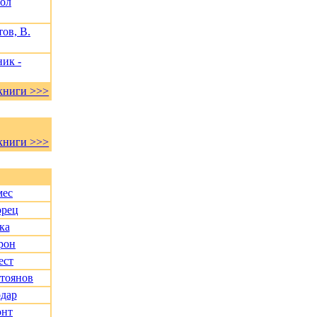
Пол
ов, В.
ик -
книги >>>
книги >>>
мес
орец
ка
рон
ест
Стоянов
дар
онт