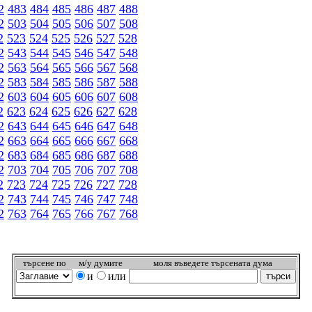
2
483
484
485
486
487
488
2
503
504
505
506
507
508
2
523
524
525
526
527
528
2
543
544
545
546
547
548
2
563
564
565
566
567
568
2
583
584
585
586
587
588
2
603
604
605
606
607
608
2
623
624
625
626
627
628
2
643
644
645
646
647
648
2
663
664
665
666
667
668
2
683
684
685
686
687
688
2
703
704
705
706
707
708
2
723
724
725
726
727
728
2
743
744
745
746
747
748
2
763
764
765
766
767
768
търсeне по
м/у думите
моля въведете търсената дума
и
или