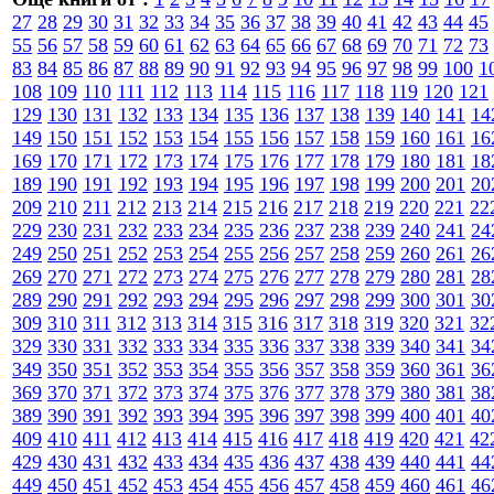
27
28
29
30
31
32
33
34
35
36
37
38
39
40
41
42
43
44
45
55
56
57
58
59
60
61
62
63
64
65
66
67
68
69
70
71
72
73
83
84
85
86
87
88
89
90
91
92
93
94
95
96
97
98
99
100
1
108
109
110
111
112
113
114
115
116
117
118
119
120
121
129
130
131
132
133
134
135
136
137
138
139
140
141
14
149
150
151
152
153
154
155
156
157
158
159
160
161
16
169
170
171
172
173
174
175
176
177
178
179
180
181
18
189
190
191
192
193
194
195
196
197
198
199
200
201
20
209
210
211
212
213
214
215
216
217
218
219
220
221
22
229
230
231
232
233
234
235
236
237
238
239
240
241
24
249
250
251
252
253
254
255
256
257
258
259
260
261
26
269
270
271
272
273
274
275
276
277
278
279
280
281
28
289
290
291
292
293
294
295
296
297
298
299
300
301
30
309
310
311
312
313
314
315
316
317
318
319
320
321
32
329
330
331
332
333
334
335
336
337
338
339
340
341
34
349
350
351
352
353
354
355
356
357
358
359
360
361
36
369
370
371
372
373
374
375
376
377
378
379
380
381
38
389
390
391
392
393
394
395
396
397
398
399
400
401
40
409
410
411
412
413
414
415
416
417
418
419
420
421
42
429
430
431
432
433
434
435
436
437
438
439
440
441
44
449
450
451
452
453
454
455
456
457
458
459
460
461
46