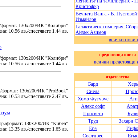
Легионът на тамплиерите - 
Кристофър
Вечната Ванга - В. Пустовойт
Измайлов
/формат: 130х200/ИК "Колибри"
Галактическа империя. Сборн
на: 10.56 лв./спестявате 1.44 лв.
Айзък Азимов
всички нови 
о
предстоящи книги
./формат: 130х200/ИК "Колибри"
всички предстоящи 
на: 10.56 лв./спестявате 1.44 лв.
издателства
Бард
Хер
./формат: 130х200/ИК "ProBook"
Сиела
Проз
на: 10.53 лв./спестявате 2.47 лв.
Хомо Футурус
Ати
Алекс софт
Арат
азум
Просвета
Булв
Труд
Захари 
тр./формат: 130х200/ИК "Кибеа"
Ера
Инфо
на: 13.35 лв./спестявате 1.65 лв.
Софтпрес
Егм