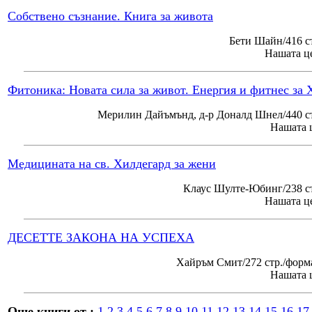
Собствено съзнание. Книга за живота
Бети Шайн/416 с
Нашата це
Фитоника: Новата сила за живот. Енергия и фитнес за 
Мерилин Дайъмънд, д-р Доналд Шнел/440 ст
Нашата ц
Медицината на св. Хилдегард за жени
Клаус Шулте-Юбинг/238 ст
Нашата це
ДЕСЕТТЕ ЗАКОНА НА УСПЕХА
Хайръм Смит/272 стр./форм
Нашата ц
Още книги от :
1
2
3
4
5
6
7
8
9
10
11
12
13
14
15
16
17