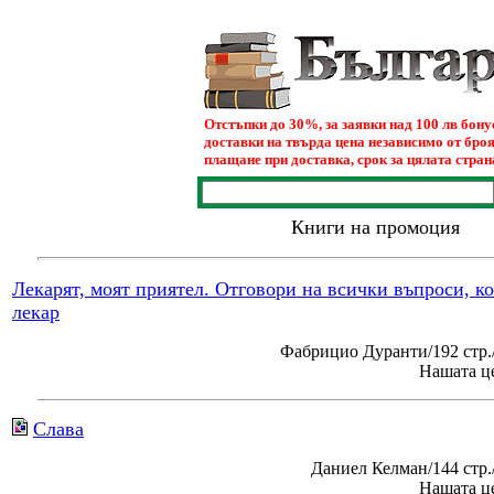
Отстъпки до 30%, за заявки над 100 лв бон
доставки на твърда цена независимо от броя
плащане при доставка, срок за цялата страна
Книги на промоция
Лекарят, моят приятел. Отговори на всички въпроси, к
лекар
Фабрицио Дуранти/192 стр.
Нашата це
Слава
Даниел Келман/144 стр
Нашата це