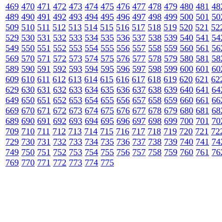
469
470
471
472
473
474
475
476
477
478
479
480
481
48
489
490
491
492
493
494
495
496
497
498
499
500
501
50
509
510
511
512
513
514
515
516
517
518
519
520
521
52
529
530
531
532
533
534
535
536
537
538
539
540
541
54
549
550
551
552
553
554
555
556
557
558
559
560
561
56
569
570
571
572
573
574
575
576
577
578
579
580
581
58
589
590
591
592
593
594
595
596
597
598
599
600
601
60
609
610
611
612
613
614
615
616
617
618
619
620
621
62
629
630
631
632
633
634
635
636
637
638
639
640
641
64
649
650
651
652
653
654
655
656
657
658
659
660
661
66
669
670
671
672
673
674
675
676
677
678
679
680
681
68
689
690
691
692
693
694
695
696
697
698
699
700
701
70
709
710
711
712
713
714
715
716
717
718
719
720
721
72
729
730
731
732
733
734
735
736
737
738
739
740
741
74
749
750
751
752
753
754
755
756
757
758
759
760
761
76
769
770
771
772
773
774
775