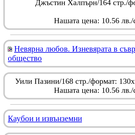
Джъстин Халпърн/164 стр./ф
Нашата цена: 10.56 лв./
Невярна любов. Изневярата в съв
общество
Уили Пазини/168 стр./формат: 130
Нашата цена: 10.56 лв./
Каубои и извънземни