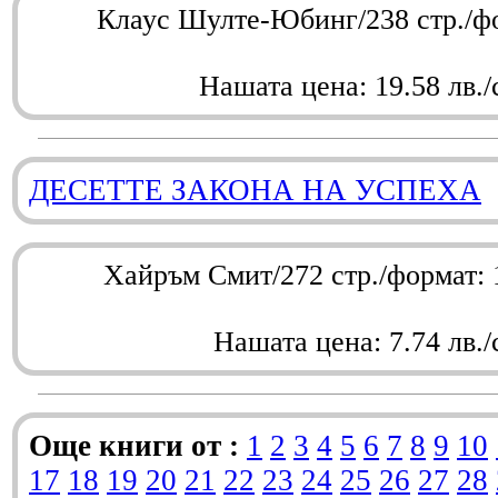
Клаус Шулте-Юбинг/238 стр./ф
Нашата цена: 19.58 лв./
ДЕСЕТТЕ ЗАКОНА НА УСПЕХА
Хайръм Смит/272 стр./формат:
Нашата цена: 7.74 лв./
Още книги от :
1
2
3
4
5
6
7
8
9
10
17
18
19
20
21
22
23
24
25
26
27
28