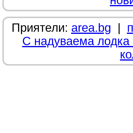
нов
Приятели:
area.bg
|
С надуваема лодка 
ко