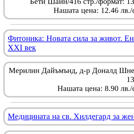
Бети Шайн/416 стр./формат: 1
Нашата цена: 12.46 лв./
Фитоника: Новата сила за живот. Ен
XXI век
Мерилин Дайъмънд, д-р Доналд Шнел
1
Нашата цена: 8.90 лв./
Медицината на св. Хилдегард за же