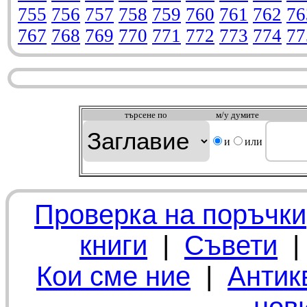
755
756
757
758
759
760
761
762
76
767
768
769
770
771
772
773
774
77
търсeне по
м/у думите
и
или
Проверка на поръчки
книги
|
Съвети
Кои сме ние
|
Антик