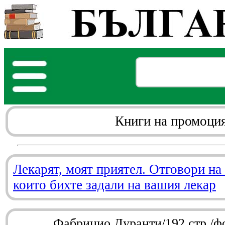
Книги на промоци
Лекарят, моят приятел. Отговори на
които бихте задали на вашия лекар
Фабрицио Дуранти/192 стр./ф