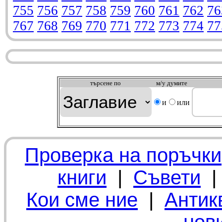
755
756
757
758
759
760
761
762
76
767
768
769
770
771
772
773
774
77
търсeне по
м/у думите
и
или
Проверка на поръчки
книги
|
Съвети
Кои сме ние
|
Антик