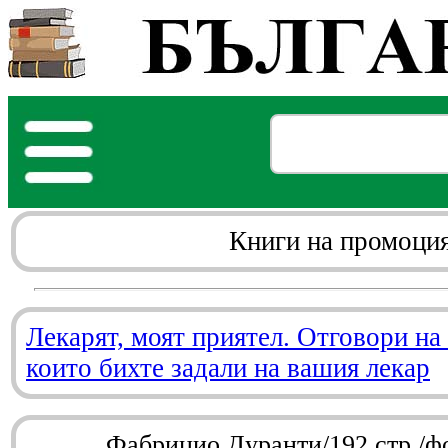
Книги на промоци
Лекарят, моят приятел. Отговори на
които бихте задали на вашия лекар
Фабрицио Дуранти/192 стр./ф