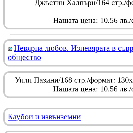
Джъстин Халпърн/164 стр./ф
Нашата цена: 10.56 лв./
Невярна любов. Изневярата в съв
общество
Уили Пазини/168 стр./формат: 130
Нашата цена: 10.56 лв./
Каубои и извънземни