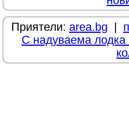
нов
Приятели:
area.bg
|
С надуваема лодка 
ко