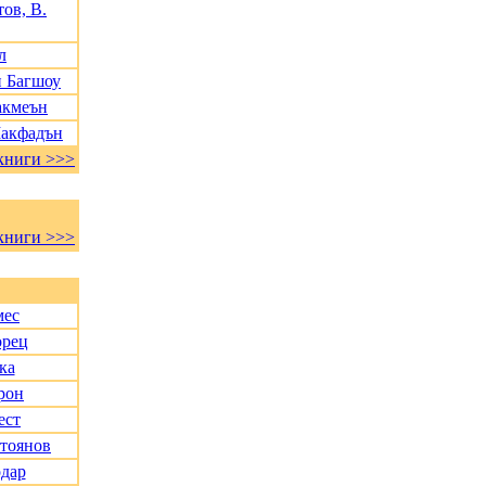
ов, В.
л
и Багшоу
акмеън
Макфадън
книги >>>
книги >>>
мес
орец
ка
рон
ест
Стоянов
дар