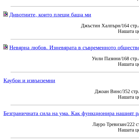
Дивотиите, които плещи баща ми
Джъстин Халпърн/164 стр.
Нашата це
Невярна любов. Изневярата в съвременното обществ
Уили Пазини/168 стр
Нашата це
Каубои и извънземни
Джоан Винс/352 стр
Нашата це
Безграничната сила на ума. Как функционира нашият р
Лауро Тревизан/222 с
Нашата це