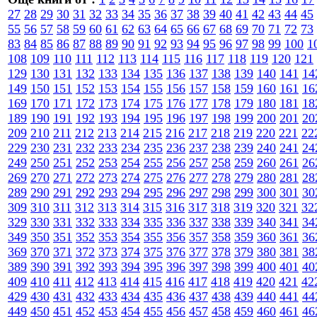
27
28
29
30
31
32
33
34
35
36
37
38
39
40
41
42
43
44
45
55
56
57
58
59
60
61
62
63
64
65
66
67
68
69
70
71
72
73
83
84
85
86
87
88
89
90
91
92
93
94
95
96
97
98
99
100
1
108
109
110
111
112
113
114
115
116
117
118
119
120
121
129
130
131
132
133
134
135
136
137
138
139
140
141
14
149
150
151
152
153
154
155
156
157
158
159
160
161
16
169
170
171
172
173
174
175
176
177
178
179
180
181
18
189
190
191
192
193
194
195
196
197
198
199
200
201
20
209
210
211
212
213
214
215
216
217
218
219
220
221
22
229
230
231
232
233
234
235
236
237
238
239
240
241
24
249
250
251
252
253
254
255
256
257
258
259
260
261
26
269
270
271
272
273
274
275
276
277
278
279
280
281
28
289
290
291
292
293
294
295
296
297
298
299
300
301
30
309
310
311
312
313
314
315
316
317
318
319
320
321
32
329
330
331
332
333
334
335
336
337
338
339
340
341
34
349
350
351
352
353
354
355
356
357
358
359
360
361
36
369
370
371
372
373
374
375
376
377
378
379
380
381
38
389
390
391
392
393
394
395
396
397
398
399
400
401
40
409
410
411
412
413
414
415
416
417
418
419
420
421
42
429
430
431
432
433
434
435
436
437
438
439
440
441
44
449
450
451
452
453
454
455
456
457
458
459
460
461
46