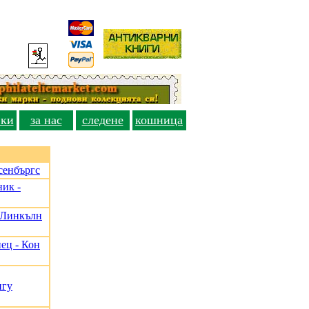
вки
за нас
следене
кошница
сенбъргс
ик -
, Линкълн
ец - Кон
нгу