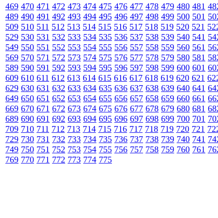
469
470
471
472
473
474
475
476
477
478
479
480
481
48
489
490
491
492
493
494
495
496
497
498
499
500
501
50
509
510
511
512
513
514
515
516
517
518
519
520
521
52
529
530
531
532
533
534
535
536
537
538
539
540
541
54
549
550
551
552
553
554
555
556
557
558
559
560
561
56
569
570
571
572
573
574
575
576
577
578
579
580
581
58
589
590
591
592
593
594
595
596
597
598
599
600
601
60
609
610
611
612
613
614
615
616
617
618
619
620
621
62
629
630
631
632
633
634
635
636
637
638
639
640
641
64
649
650
651
652
653
654
655
656
657
658
659
660
661
66
669
670
671
672
673
674
675
676
677
678
679
680
681
68
689
690
691
692
693
694
695
696
697
698
699
700
701
70
709
710
711
712
713
714
715
716
717
718
719
720
721
72
729
730
731
732
733
734
735
736
737
738
739
740
741
74
749
750
751
752
753
754
755
756
757
758
759
760
761
76
769
770
771
772
773
774
775