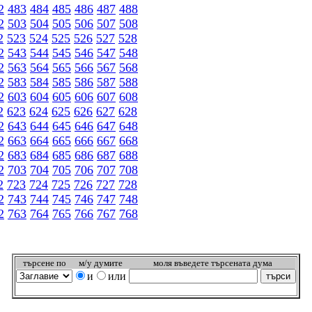
2
483
484
485
486
487
488
2
503
504
505
506
507
508
2
523
524
525
526
527
528
2
543
544
545
546
547
548
2
563
564
565
566
567
568
2
583
584
585
586
587
588
2
603
604
605
606
607
608
2
623
624
625
626
627
628
2
643
644
645
646
647
648
2
663
664
665
666
667
668
2
683
684
685
686
687
688
2
703
704
705
706
707
708
2
723
724
725
726
727
728
2
743
744
745
746
747
748
2
763
764
765
766
767
768
търсeне по
м/у думите
моля въведете търсената дума
и
или