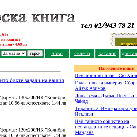
ус 6%
 на книгите
 2 дни - 4.69 лв
ново
съвети
каталог
доста
Най-новите книги
Пенсионният план - Сю Хин
оито бихте задали на вашия
Галактическа империя. Сборн
Айзък Азимов
Лоша земя - Дъглас Престън
/формат: 130х200/ИК "Колибри"
Чайлд
на: 10.56 лв./спестявате 1.44 лв.
Тиранин: 2. Императорът уби
Игълдън
Най-тайното общество на
нестандартните вещици - Са
./формат: 130х200/ИК "Колибри"
Мандана
на: 10.56 лв./спестявате 1.44 лв.