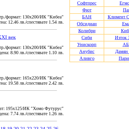
Софтпрес
Егм
Фют
Па
тр./формат: 130х200/ИК "Кибеа"
БАН
Климент 
на: 12.46 лв./спестявате 1.54 лв.
Обсидиан
Ем
Колибри
Киб
XXI век
Сиби
Изток 
Унискорп
АБ
р./формат: 130х200/ИК "Кибеа"
Анубис
Дамян
ена: 8.90 лв./спестявате 1.10 лв.
Аливго
Пари
р./формат: 165х220/ИК "Кибеа"
на: 19.58 лв./спестявате 2.42 лв.
ат: 195x125/ИК "Хомо Футурус"
ена: 7.74 лв./спестявате 1.26 лв.
18
19
20
21
22
23
24
25
26