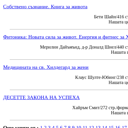
Собствено съзнание. Книга за живота
Бети Шайн/416 с
Нашата це
Фитоника: Новата сила за живот. Енергия и фитнес за 
Мерилин Дайъмънд, д-р Доналд Шнел/440 ст
Нашата ц
Медицината на св. Хилдегард за жени
Клаус Шулте-Юбинг/238 ст
Нашата це
ДЕСЕТТЕ ЗАКОНА НА УСПЕХА
Хайръм Смит/272 стр./форм
Нашата ц
Още книги от :
1
2
3
4
5
6
7
8
9
10
11
12
13
14
15
16
17