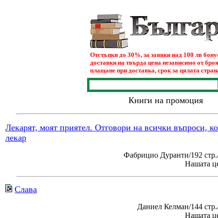
Отстъпки до 30%, за заявки над 100 лв бон
доставки на твърда цена независимо от броя
плащане при доставка, срок за цялата страна
Книги на промоция
Лекарят, моят приятел. Отговори на всички въпроси, к
лекар
Фабрицио Дуранти/192 стр.
Нашата це
Слава
Даниел Келман/144 стр
Нашата це