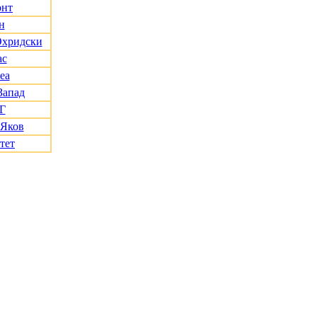
онт
н
Охридски
ас
еа
Запад
Г
 Яков
тет