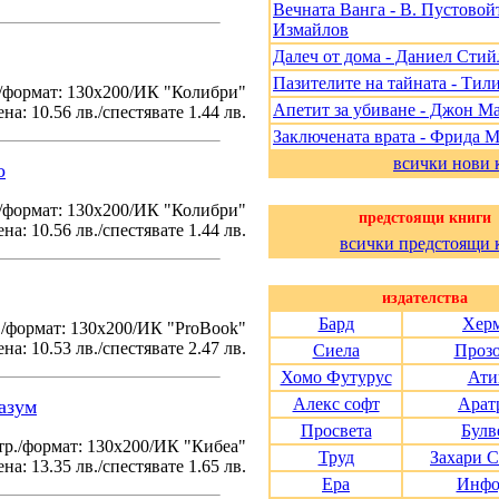
Вечната Ванга - В. Пустовойт
Измайлов
Далеч от дома - Даниел Стий
Пазителите на тайната - Тил
/формат: 130х200/ИК "Колибри"
Апетит за убиване - Джон М
на: 10.56 лв./спестявате 1.44 лв.
Заключената врата - Фрида 
всички нови 
о
./формат: 130х200/ИК "Колибри"
предстоящи книги
на: 10.56 лв./спестявате 1.44 лв.
всички предстоящи 
издателства
Бард
Хер
./формат: 130х200/ИК "ProBook"
на: 10.53 лв./спестявате 2.47 лв.
Сиела
Проз
Хомо Футурус
Ати
Алекс софт
Арат
азум
Просвета
Булв
тр./формат: 130х200/ИК "Кибеа"
Труд
Захари 
на: 13.35 лв./спестявате 1.65 лв.
Ера
Инфо