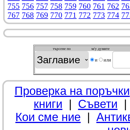
755
756
757
758
759
760
761
762
76
767
768
769
770
771
772
773
774
77
търсeне по
м/у думите
и
или
Проверка на поръчки
книги
|
Съвети
Кои сме ние
|
Антик