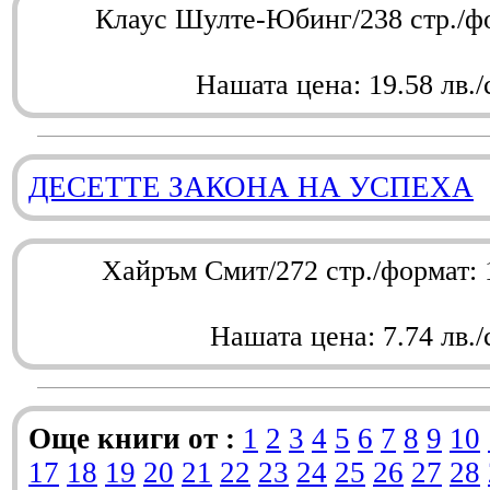
Клаус Шулте-Юбинг/238 стр./ф
Нашата цена: 19.58 лв./
ДЕСЕТТЕ ЗАКОНА НА УСПЕХА
Хайръм Смит/272 стр./формат:
Нашата цена: 7.74 лв./
Още книги от :
1
2
3
4
5
6
7
8
9
10
17
18
19
20
21
22
23
24
25
26
27
28