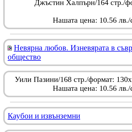
Джъстин Халпърн/164 стр./ф
Нашата цена: 10.56 лв./
Невярна любов. Изневярата в съв
общество
Уили Пазини/168 стр./формат: 130
Нашата цена: 10.56 лв./
Каубои и извънземни