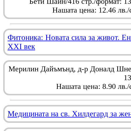
Бети Шайн/416 стр./формат: 1
Нашата цена: 12.46 лв./
Фитоника: Новата сила за живот. Ен
XXI век
Мерилин Дайъмънд, д-р Доналд Шнел
1
Нашата цена: 8.90 лв./
Медицината на св. Хилдегард за же