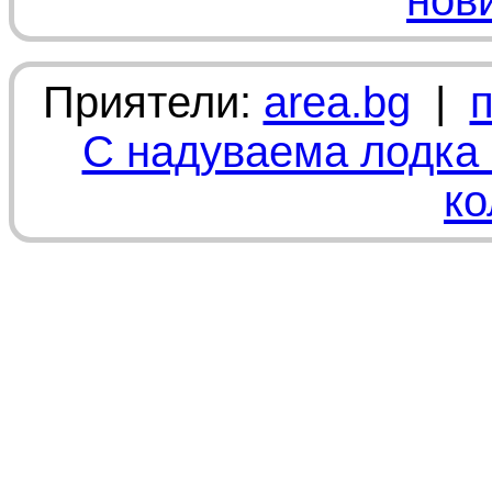
нов
Приятели:
area.bg
|
С надуваема лодка 
ко