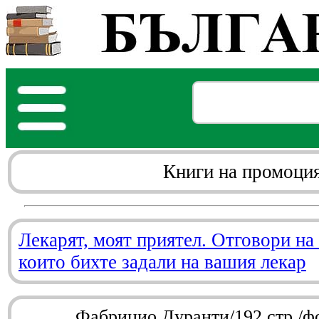
Книги на промоци
Лекарят, моят приятел. Отговори на
които бихте задали на вашия лекар
Фабрицио Дуранти/192 стр./ф