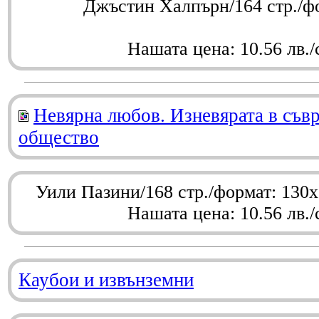
Джъстин Халпърн/164 стр./ф
Нашата цена: 10.56 лв./
Невярна любов. Изневярата в съв
общество
Уили Пазини/168 стр./формат: 130
Нашата цена: 10.56 лв./
Каубои и извънземни