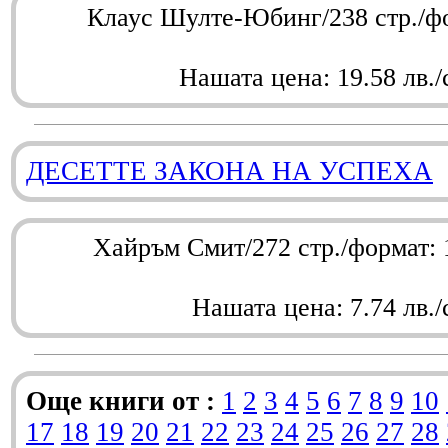
Клаус Шулте-Юбинг/238 стр./ф
Нашата цена: 19.58 лв./
ДЕСЕТТЕ ЗАКОНА НА УСПЕХА
Хайръм Смит/272 стр./формат:
Нашата цена: 7.74 лв./
Още книги от :
1
2
3
4
5
6
7
8
9
10
17
18
19
20
21
22
23
24
25
26
27
28