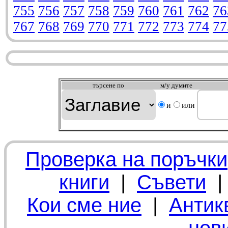
755
756
757
758
759
760
761
762
76
767
768
769
770
771
772
773
774
77
търсeне по
м/у думите
и
или
Проверка на поръчки
книги
|
Съвети
Кои сме ние
|
Антик