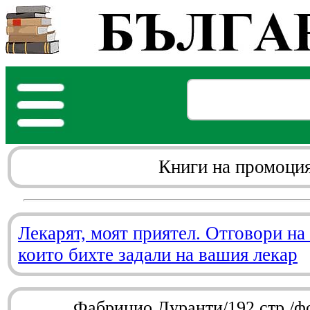
Книги на промоци
Лекарят, моят приятел. Отговори на
които бихте задали на вашия лекар
Фабрицио Дуранти/192 стр./ф