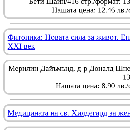
Бети Шайн/416 стр./формат: 1
Нашата цена: 12.46 лв./
Фитоника: Новата сила за живот. Ен
XXI век
Мерилин Дайъмънд, д-р Доналд Шнел
1
Нашата цена: 8.90 лв./
Медицината на св. Хилдегард за же