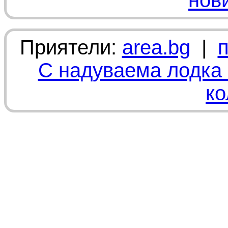
нов
Приятели:
area.bg
|
С надуваема лодка 
ко