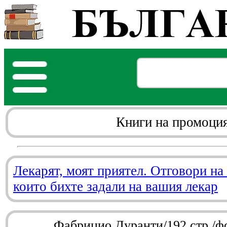
Книги на промоци
Лекарят, моят приятел. Отговори на
които бихте задали на вашия лекар
Фабрицио Дуранти/192 стр./ф