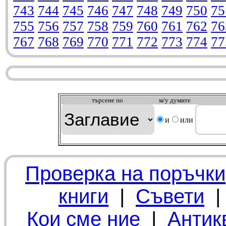
743
744
745
746
747
748
749
750
75
755
756
757
758
759
760
761
762
76
767
768
769
770
771
772
773
774
77
търсeне по
м/у думите
и
или
Проверка на поръчки
книги
|
Съвети
Кои сме ние
|
Антик