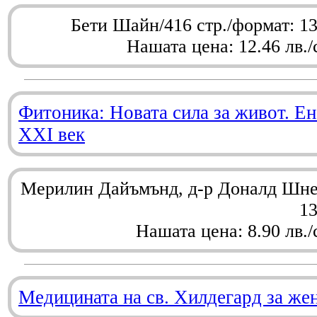
Бети Шайн/416 стр./формат: 1
Нашата цена: 12.46 лв./
Фитоника: Новата сила за живот. Ен
XXI век
Мерилин Дайъмънд, д-р Доналд Шнел
1
Нашата цена: 8.90 лв./
Медицината на св. Хилдегард за же