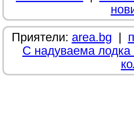
нов
Приятели:
area.bg
|
С надуваема лодка 
ко