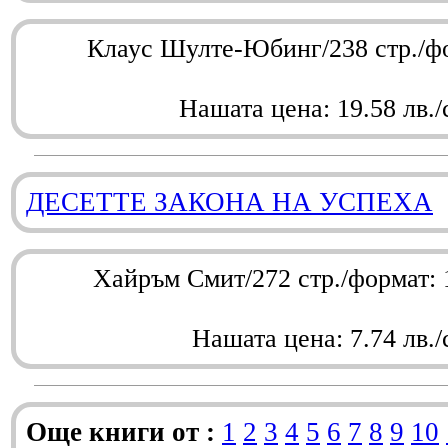
Клаус Шулте-Юбинг/238 стр./ф
Нашата цена: 19.58 лв./
ДЕСЕТТЕ ЗАКОНА НА УСПЕХА
Хайръм Смит/272 стр./формат:
Нашата цена: 7.74 лв./
Още книги от :
1
2
3
4
5
6
7
8
9
10