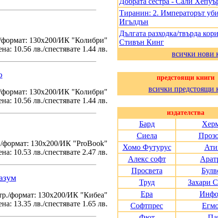
Добрата сестра - Сали Хепуъ
Тиранин: 2. Императорът уби
Игълдън
Дългата разходка/твърда кори
/формат: 130х200/ИК "Колибри"
Стивън Кинг
на: 10.56 лв./спестявате 1.44 лв.
всички нови 
о
предстоящи книги
всички предстоящи 
./формат: 130х200/ИК "Колибри"
на: 10.56 лв./спестявате 1.44 лв.
издателства
Бард
Хер
Сиела
Проз
./формат: 130х200/ИК "ProBook"
Хомо Футурус
Ати
на: 10.53 лв./спестявате 2.47 лв.
Алекс софт
Арат
Просвета
Булв
азум
Труд
Захари 
Ера
Инфо
тр./формат: 130х200/ИК "Кибеа"
на: 13.35 лв./спестявате 1.65 лв.
Софтпрес
Егм
Фют
Па