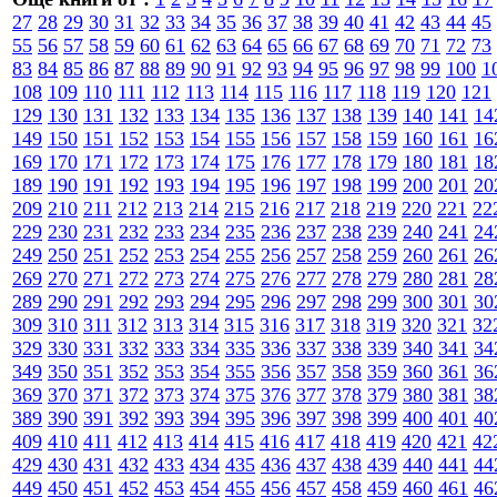
27
28
29
30
31
32
33
34
35
36
37
38
39
40
41
42
43
44
45
55
56
57
58
59
60
61
62
63
64
65
66
67
68
69
70
71
72
73
83
84
85
86
87
88
89
90
91
92
93
94
95
96
97
98
99
100
1
108
109
110
111
112
113
114
115
116
117
118
119
120
121
129
130
131
132
133
134
135
136
137
138
139
140
141
14
149
150
151
152
153
154
155
156
157
158
159
160
161
16
169
170
171
172
173
174
175
176
177
178
179
180
181
18
189
190
191
192
193
194
195
196
197
198
199
200
201
20
209
210
211
212
213
214
215
216
217
218
219
220
221
22
229
230
231
232
233
234
235
236
237
238
239
240
241
24
249
250
251
252
253
254
255
256
257
258
259
260
261
26
269
270
271
272
273
274
275
276
277
278
279
280
281
28
289
290
291
292
293
294
295
296
297
298
299
300
301
30
309
310
311
312
313
314
315
316
317
318
319
320
321
32
329
330
331
332
333
334
335
336
337
338
339
340
341
34
349
350
351
352
353
354
355
356
357
358
359
360
361
36
369
370
371
372
373
374
375
376
377
378
379
380
381
38
389
390
391
392
393
394
395
396
397
398
399
400
401
40
409
410
411
412
413
414
415
416
417
418
419
420
421
42
429
430
431
432
433
434
435
436
437
438
439
440
441
44
449
450
451
452
453
454
455
456
457
458
459
460
461
46