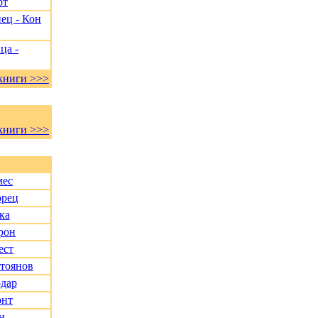
рт
ец - Кон
ца -
книги >>>
книги >>>
мес
орец
ка
рон
ест
Стоянов
дар
онт
н