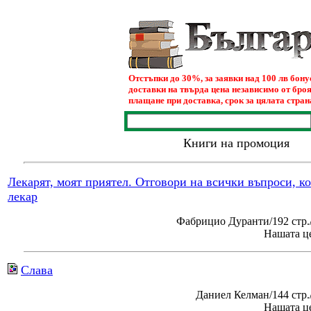
Отстъпки до 30%, за заявки над 100 лв бон
доставки на твърда цена независимо от броя
плащане при доставка, срок за цялата страна
Книги на промоция
Лекарят, моят приятел. Отговори на всички въпроси, к
лекар
Фабрицио Дуранти/192 стр.
Нашата це
Слава
Даниел Келман/144 стр
Нашата це