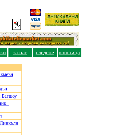
вки
за нас
следене
кошница
акмеън
адън
и Багшоу
ик -
л
, Линкълн