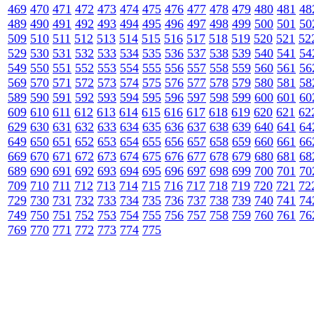
469
470
471
472
473
474
475
476
477
478
479
480
481
48
489
490
491
492
493
494
495
496
497
498
499
500
501
50
509
510
511
512
513
514
515
516
517
518
519
520
521
52
529
530
531
532
533
534
535
536
537
538
539
540
541
54
549
550
551
552
553
554
555
556
557
558
559
560
561
56
569
570
571
572
573
574
575
576
577
578
579
580
581
58
589
590
591
592
593
594
595
596
597
598
599
600
601
60
609
610
611
612
613
614
615
616
617
618
619
620
621
62
629
630
631
632
633
634
635
636
637
638
639
640
641
64
649
650
651
652
653
654
655
656
657
658
659
660
661
66
669
670
671
672
673
674
675
676
677
678
679
680
681
68
689
690
691
692
693
694
695
696
697
698
699
700
701
70
709
710
711
712
713
714
715
716
717
718
719
720
721
72
729
730
731
732
733
734
735
736
737
738
739
740
741
74
749
750
751
752
753
754
755
756
757
758
759
760
761
76
769
770
771
772
773
774
775