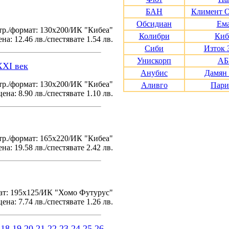
БАН
Климент 
Обсидиан
Ем
тр./формат: 130х200/ИК "Кибеа"
Колибри
Киб
на: 12.46 лв./спестявате 1.54 лв.
Сиби
Изток 
Унискорп
АБ
XXI век
Анубис
Дамян
р./формат: 130х200/ИК "Кибеа"
Аливго
Пари
ена: 8.90 лв./спестявате 1.10 лв.
р./формат: 165х220/ИК "Кибеа"
на: 19.58 лв./спестявате 2.42 лв.
ат: 195x125/ИК "Хомо Футурус"
ена: 7.74 лв./спестявате 1.26 лв.
18
19
20
21
22
23
24
25
26