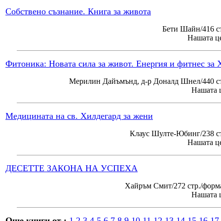
Собствено съзнание. Книга за живота
Бети Шайн/416 с
Нашата це
Фитоника: Новата сила за живот. Енергия и фитнес за 
Мерилин Дайъмънд, д-р Доналд Шнел/440 ст
Нашата ц
Медицината на св. Хилдегард за жени
Клаус Шулте-Юбинг/238 ст
Нашата це
ДЕСЕТТЕ ЗАКОНА НА УСПЕХА
Хайръм Смит/272 стр./форм
Нашата ц
Още книги от :
1
2
3
4
5
6
7
8
9
10
11
12
13
14
15
16
17