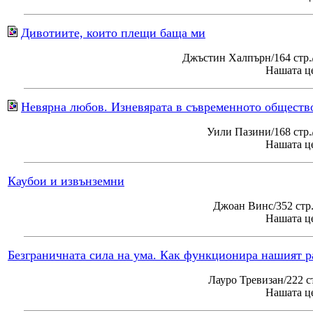
Дивотиите, които плещи баща ми
Джъстин Халпърн/164 стр.
Нашата це
Невярна любов. Изневярата в съвременното обществ
Уили Пазини/168 стр
Нашата це
Каубои и извънземни
Джоан Винс/352 стр
Нашата це
Безграничната сила на ума. Как функционира нашият р
Лауро Тревизан/222 с
Нашата це