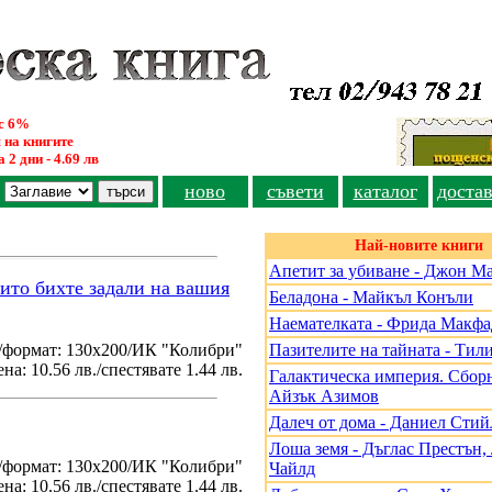
ус 6%
 на книгите
 2 дни - 4.69 лв
ново
съвети
каталог
доста
Най-новите книги
Апетит за убиване - Джон М
оито бихте задали на вашия
Беладона - Майкъл Конъли
Наемателката - Фрида Макф
/формат: 130х200/ИК "Колибри"
Пазителите на тайната - Тил
на: 10.56 лв./спестявате 1.44 лв.
Галактическа империя. Сборн
Айзък Азимов
Далеч от дома - Даниел Стий
Лоша земя - Дъглас Престън
./формат: 130х200/ИК "Колибри"
Чайлд
на: 10.56 лв./спестявате 1.44 лв.