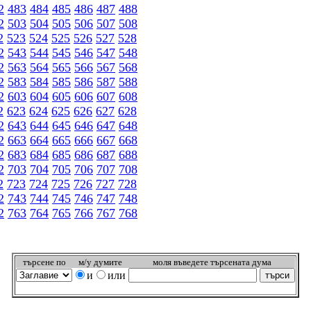
2
483
484
485
486
487
488
2
503
504
505
506
507
508
2
523
524
525
526
527
528
2
543
544
545
546
547
548
2
563
564
565
566
567
568
2
583
584
585
586
587
588
2
603
604
605
606
607
608
2
623
624
625
626
627
628
2
643
644
645
646
647
648
2
663
664
665
666
667
668
2
683
684
685
686
687
688
2
703
704
705
706
707
708
2
723
724
725
726
727
728
2
743
744
745
746
747
748
2
763
764
765
766
767
768
търсeне по
м/у думите
моля въведете търсената дума
и
или