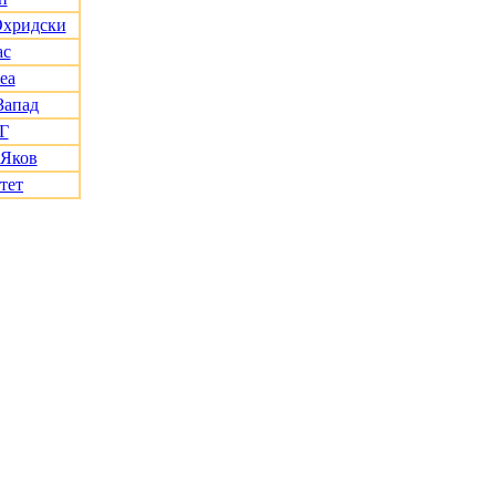
Охридски
ас
еа
Запад
Г
 Яков
тет