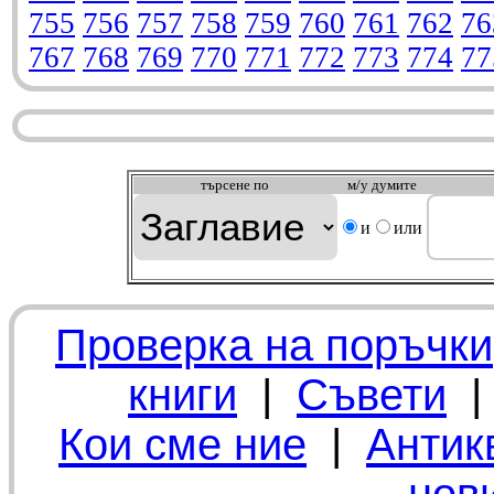
755
756
757
758
759
760
761
762
76
767
768
769
770
771
772
773
774
77
търсeне по
м/у думите
и
или
Проверка на поръчки
книги
|
Съвети
Кои сме ние
|
Антик