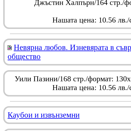
Джъстин Халпърн/164 стр./ф
Нашата цена: 10.56 лв./
Невярна любов. Изневярата в съв
общество
Уили Пазини/168 стр./формат: 130
Нашата цена: 10.56 лв./
Каубои и извънземни