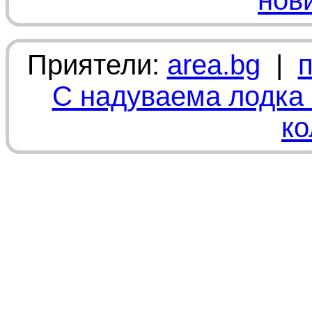
нов
Приятели:
area.bg
|
С надуваема лодка 
ко