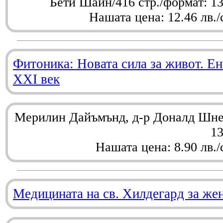
Бети Шайн/416 стр./формат: 1
Нашата цена: 12.46 лв./
Фитоника: Новата сила за живот. Ен
XXI век
Мерилин Дайъмънд, д-р Доналд Шнел
1
Нашата цена: 8.90 лв./
Медицината на св. Хилдегард за же