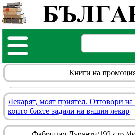
Книги на промоци
Лекарят, моят приятел. Отговори на
които бихте задали на вашия лекар
Фабрицио Дуранти/192 стр./ф