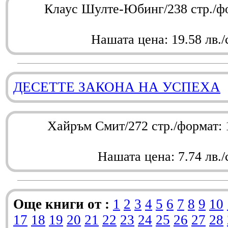
Клаус Шулте-Юбинг/238 стр./ф
Нашата цена: 19.58 лв./
ДЕСЕТТЕ ЗАКОНА НА УСПЕХА
Хайръм Смит/272 стр./формат:
Нашата цена: 7.74 лв./
Още книги от :
1
2
3
4
5
6
7
8
9
10
17
18
19
20
21
22
23
24
25
26
27
28