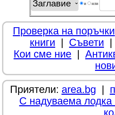
и
или
Проверка на поръчки
книги
|
Съвети
Кои сме ние
|
Антик
нов
Приятели:
area.bg
|
С надуваема лодка 
ко