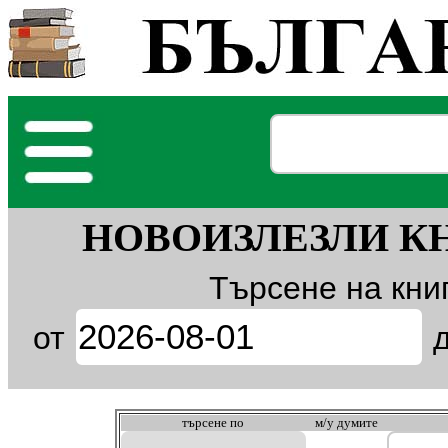
НОВОИЗЛЕЗЛИ КНИГИ
Търсене на кни
от
търсeне по
м/у думите