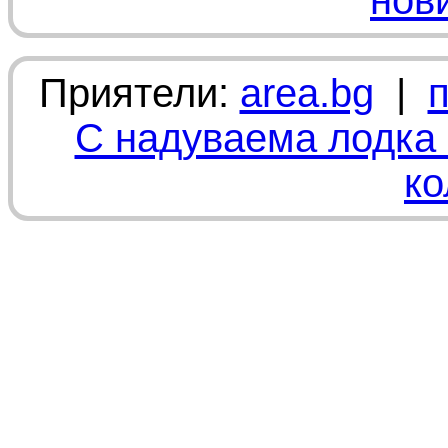
нов
Приятели:
area.bg
|
С надуваема лодка 
ко