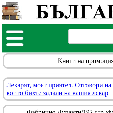
Книги на промоци
Лекарят, моят приятел. Отговори на
които бихте задали на вашия лекар
Фабрицио Дуранти/192 стр./ф