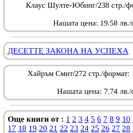
Клаус Шулте-Юбинг/238 стр./ф
Нашата цена: 19.58 лв./
ДЕСЕТТЕ ЗАКОНА НА УСПЕХА
Хайръм Смит/272 стр./формат:
Нашата цена: 7.74 лв./
Още книги от :
1
2
3
4
5
6
7
8
9
10
17
18
19
20
21
22
23
24
25
26
27
28