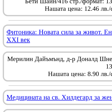
Бети Шайн/416 стр./формат: 1
Нашата цена: 12.46 лв./
Фитоника: Новата сила за живот. Ен
XXI век
Мерилин Дайъмънд, д-р Доналд Шнел
1
Нашата цена: 8.90 лв./
Медицината на св. Хилдегард за же