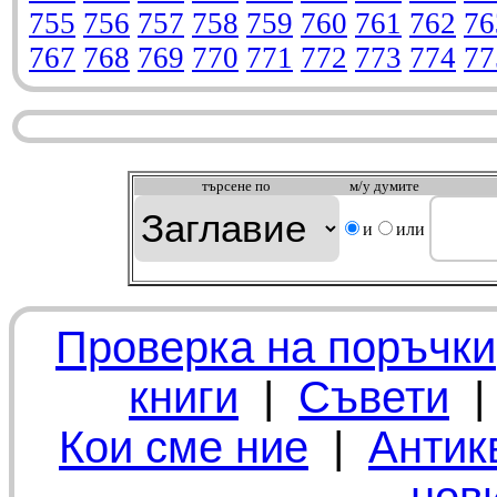
755
756
757
758
759
760
761
762
76
767
768
769
770
771
772
773
774
77
търсeне по
м/у думите
и
или
Проверка на поръчки
книги
|
Съвети
Кои сме ние
|
Антик