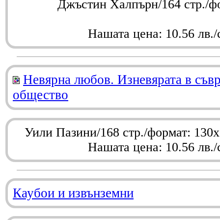
Джъстин Халпърн/164 стр./ф
Нашата цена: 10.56 лв./
Невярна любов. Изневярата в съв
общество
Уили Пазини/168 стр./формат: 130
Нашата цена: 10.56 лв./
Каубои и извънземни