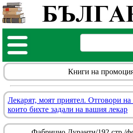
Книги на промоци
Лекарят, моят приятел. Отговори на
които бихте задали на вашия лекар
Фабрицио Дуранти/192 стр./ф