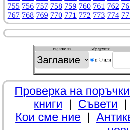
755
756
757
758
759
760
761
762
76
767
768
769
770
771
772
773
774
77
търсeне по
м/у думите
и
или
Проверка на поръчки
книги
|
Съвети
Кои сме ние
|
Антик