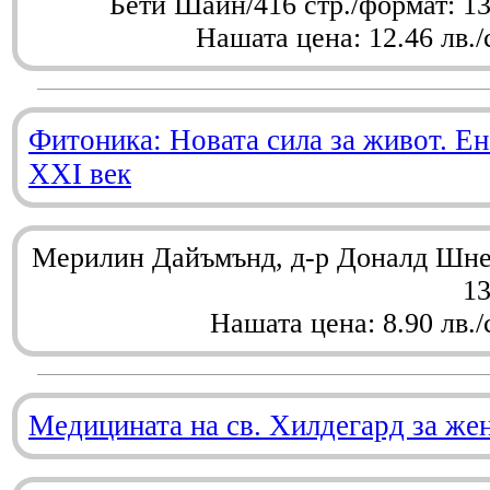
Бети Шайн/416 стр./формат: 1
Нашата цена: 12.46 лв./
Фитоника: Новата сила за живот. Ен
XXI век
Мерилин Дайъмънд, д-р Доналд Шнел
1
Нашата цена: 8.90 лв./
Медицината на св. Хилдегард за же