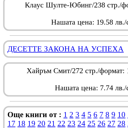
Клаус Шулте-Юбинг/238 стр./ф
Нашата цена: 19.58 лв./
ДЕСЕТТЕ ЗАКОНА НА УСПЕХА
Хайръм Смит/272 стр./формат:
Нашата цена: 7.74 лв./
Още книги от :
1
2
3
4
5
6
7
8
9
10
17
18
19
20
21
22
23
24
25
26
27
28