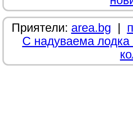
нов
Приятели:
area.bg
|
С надуваема лодка 
ко