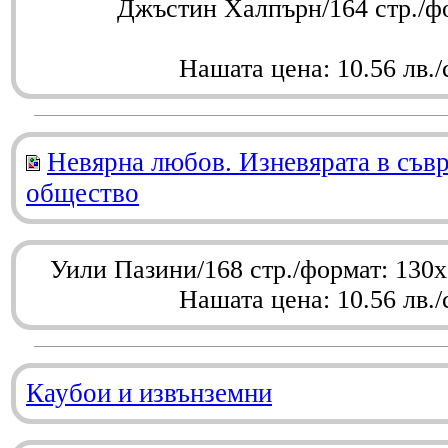
Джъстин Халпърн/164 стр./ф
Нашата цена: 10.56 лв./
Невярна любов. Изневярата в съв
общество
Уили Пазини/168 стр./формат: 130
Нашата цена: 10.56 лв./
Каубои и извънземни