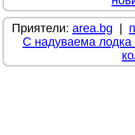
нов
Приятели:
area.bg
|
С надуваема лодка 
ко