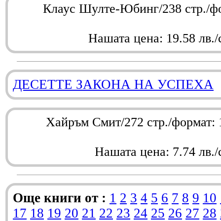
Клаус Шулте-Юбинг/238 стр./ф
Нашата цена: 19.58 лв./
ДЕСЕТТЕ ЗАКОНА НА УСПЕХА
Хайръм Смит/272 стр./формат:
Нашата цена: 7.74 лв./
Още книги от :
1
2
3
4
5
6
7
8
9
10
17
18
19
20
21
22
23
24
25
26
27
28