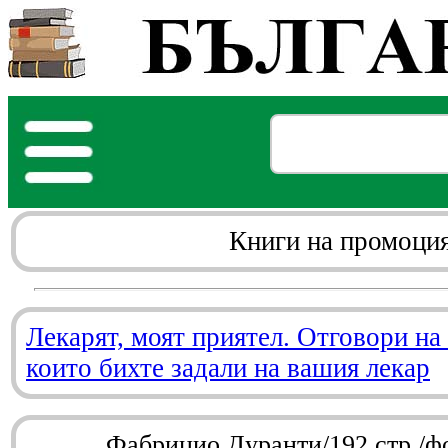
Книги на промоци
Лекарят, моят приятел. Отговори на
които бихте задали на вашия лекар
Фабрицио Дуранти/192 стр./ф