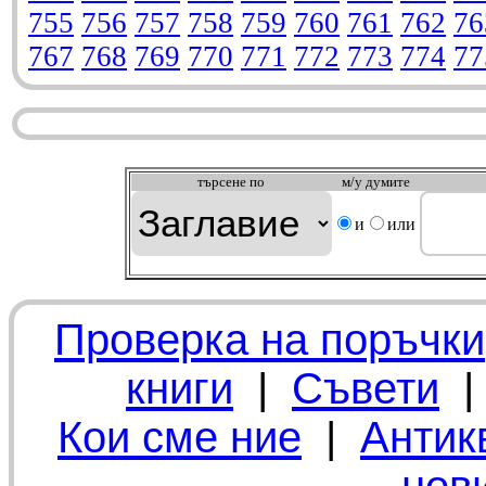
755
756
757
758
759
760
761
762
76
767
768
769
770
771
772
773
774
77
търсeне по
м/у думите
и
или
Проверка на поръчки
книги
|
Съвети
Кои сме ние
|
Антик