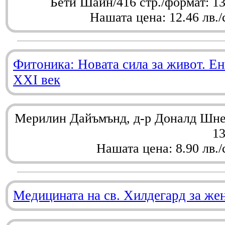
Бети Шайн/416 стр./формат: 1
Нашата цена: 12.46 лв./
Фитоника: Новата сила за живот. Ен
XXI век
Мерилин Дайъмънд, д-р Доналд Шнел
1
Нашата цена: 8.90 лв./
Медицината на св. Хилдегард за же