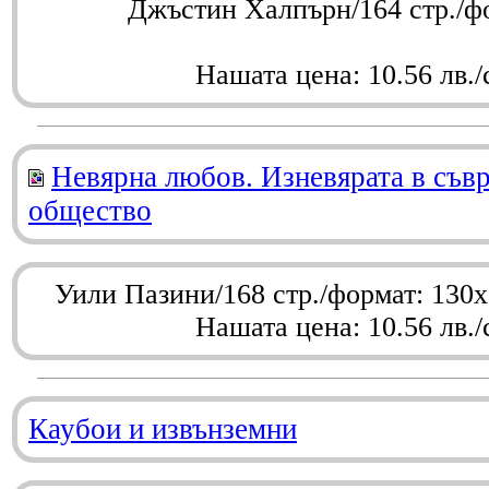
Джъстин Халпърн/164 стр./ф
Нашата цена: 10.56 лв./
Невярна любов. Изневярата в съв
общество
Уили Пазини/168 стр./формат: 130
Нашата цена: 10.56 лв./
Каубои и извънземни