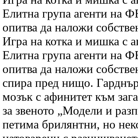
Елитна група агенти на ФБ
опитва да наложи собстве
Игра на котка и мишка с а
Елитна група агенти на ФБ
опитва да наложи собствен
спира пред нищо. Гарднъ
мозък с афинитет към зага
за звеното „Модели и раз
петима брилянтни, но нек