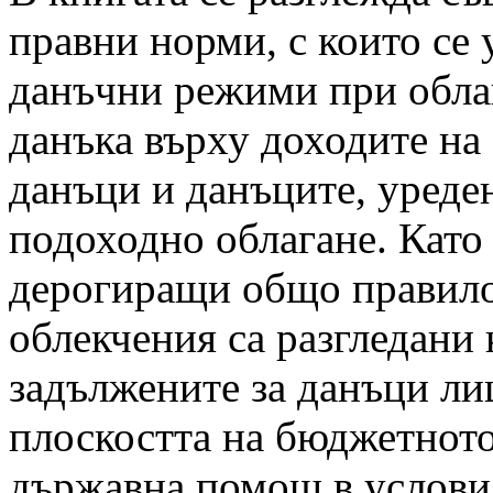
правни норми, с които се
данъчни режими при облаг
данъка върху доходите на
данъци и данъците, уреде
подоходно облагане. Като
дерогиращи общо правило 
облекчения са разгледани 
задължените за данъци ли
плоскостта на бюджетното
държавна помощ в услови