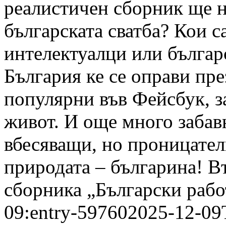
реалистичен сборник ще н
българската сватба? Кои с
интелектуалци или бълга
България ке се оправи пре
популярни във Фейсбук, з
живот. И още много забав
вбесяващи, но проницател
природата – българина! В
сборника „Български рабо
09:entry-59760
2025-12-09