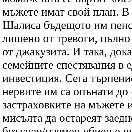
мъжете имат свой план. В
Шалиса бъдещото им пенс
лишено от тревоги, пълно
от джакузита. И така, док
семейните спестявания в 
инвестиция. Сега търпени
нервите им са опънати до 
застраховките на мъжете 
мисълта да остареят заедн
бръснар/наемен убиец е н