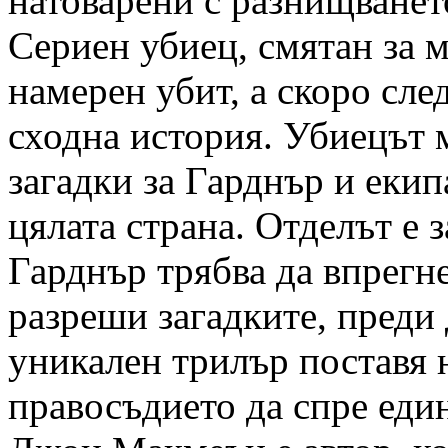
натоварени с разнищванет
Сериен убиец, смятан за м
намерен убит, а скоро сле
сходна история. Убиецът 
загадки за Гарднър и екипа
цялата страна. Отделът е 
Гарднър трябва да впрегне
разреши загадките, преди 
уникален трилър поставя 
правосъдието да спре еди