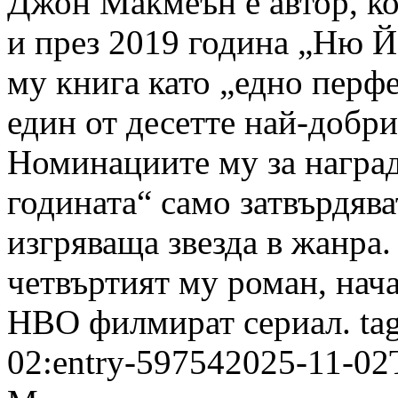
Джон Макмеън е автор, ко
и през 2019 година „Ню Й
му книга като „едно перф
един от десетте най-добр
Номинациите му за наград
годината“ само затвърдява
изгряваща звезда в жанра.
четвъртият му роман, нача
HBO филмират сериал.
ta
02:entry-59754
2025-11-02