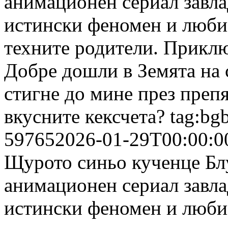
анимационен сериал завла
истински феномен и люби
техните родители. Приклю
Добре дошли в Земята на 
стигне до мине през препя
вкусните кексчета?
tag:bg
59765
2026-01-29T00:00:0
Щурото синьо кученце Бл
анимационен сериал завла
истински феномен и люби