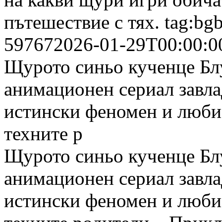
пътешествие с тях.
tag:bg
59767
2026-01-29T00:00:0
Щурото синьо кученце Бл
анимационен сериал завла
истински феномен и люби
техните р
Щурото синьо кученце Бл
анимационен сериал завла
истински феномен и люби