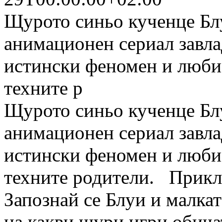
Щурото синьо кученце Бл
анимационен сериал завла
истински феномен и люби
техните р
Щурото синьо кученце Бл
анимационен сериал завла
истински феномен и люби
техните родители. Приклю
Запознай се Блуи и малкат
на какви щури игри обичат