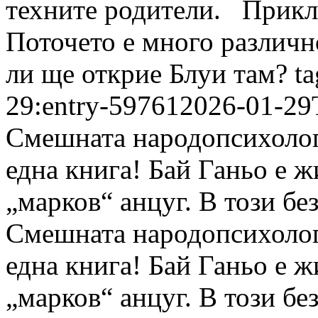
техните родители. Приклю
Поточето е много различн
ли ще открие Блуи там?
t
29:entry-59761
2026-01-29
Смешната народопсихолог
една книга! Бай Ганьо е ж
„марков“ анцуг. В този б
Смешната народопсихолог
една книга! Бай Ганьо е ж
„марков“ анцуг. В този б