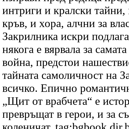
интриги и кралски тайни,
кръв, и хора, алчни за вл
Закрилника искри подлага
някога е вярвала за самата
война, предстои нашестви
тайната самоличност на З
всичко. Епично романтичн
„Щит от врабчета“ е истор
превръщат в герои, и за съ
коленичат.
tag:bgbook.dir.