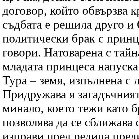
договор, който обвързва к
съдбата е решила друго и 
политически брак с принц,
говори. Натоварена с тай
младата принцеса напуска
Тура – земя, изпълнена с 
Придружава я загадъчният
минало, което тежи като б
позволява да се сближава 
изправи пред редица пред