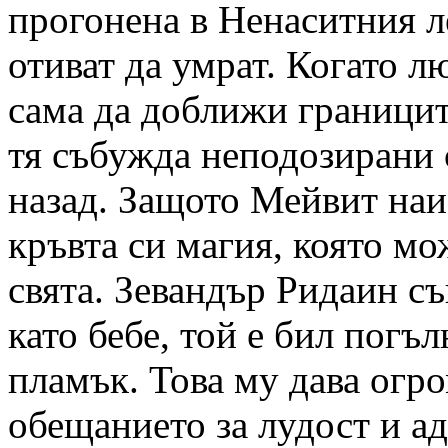
прогонена в Ненаситния л
отиват да умрат. Когато 
сама да доближи границит
тя събужда неподозирани 
назад. Защото Мейвит наи
кръвта си магия, която мож
свята. Зевандър Ридаин съ
като бебе, той е бил погъл
пламък. Това му дава огр
обещанието за лудост и а