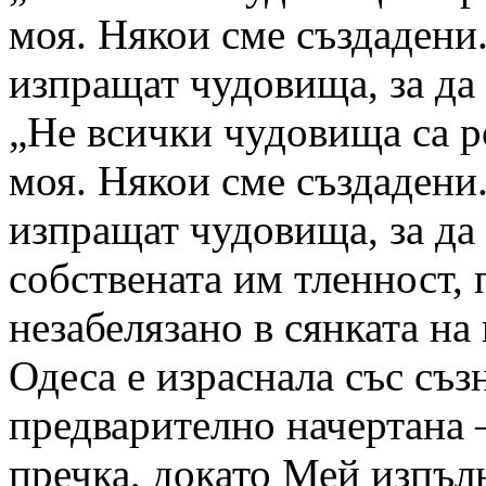
моя. Някои сме създадени. 
изпращат чудовища, за да
„Не всички чудовища са р
моя. Някои сме създадени. 
изпращат чудовища, за да
собствената им тленност,
незабелязано в сянката на
Одеса е израснала със съзн
предварително начертана –
пречка, докато Мей изпъл