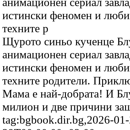
анимационен сериал завла
истински феномен и люби
техните р
Щурото синьо кученце Бл
анимационен сериал завла
истински феномен и люби
техните родители. Приклю
Мама е най-добрата! И Бл
милион и две причини защ
tag:bgbook.dir.bg,2026-01