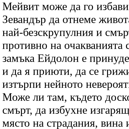
Мейвит може да го избави 
Зевандър да отнеме живот
най-безскрупулния и смър
противно на очакванията с
замъка Ейдолон е принуде
и да я приюти, да се грижи
изтърпи нейното невероят
Може ли там, където доск
смърт, да избухне изгарящ
място на страдания, вина 