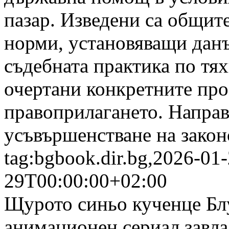
пазар. Изведени са общит
норми, установяващи данъ
съдебната практика по тях
очертани конкретните про
правоприлагането. Направ
усъвършенстване на закон
tag:bgbook.dir.bg,2026-01
29T00:00:00+02:00
Щурото синьо кученце Бл
анимационен сериал завла