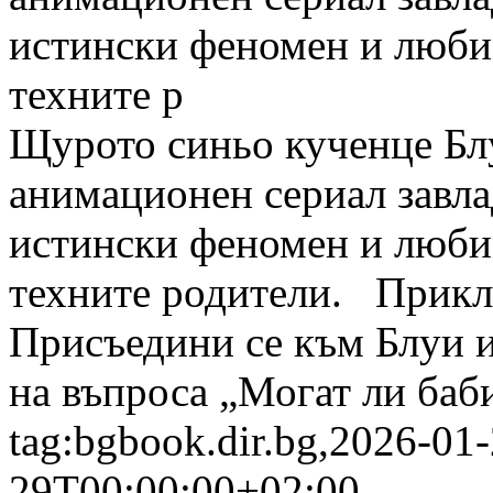
истински феномен и люби
техните р
Щурото синьо кученце Бл
анимационен сериал завла
истински феномен и люби
техните родители. Приклю
Присъедини се към Блуи и
на въпроса „Могат ли баби
tag:bgbook.dir.bg,2026-01
29T00:00:00+02:00