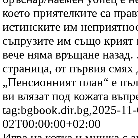
което приятелките са прави
истинските им неприятност
съпрузите им също крият к
вече няма връщане назад. 
страница, от първия смях
„Пенсионният план“ е пъл
ви влязат под кожата въп
tag:bgbook.dir.bg,2025-11
02T00:00:00+02:00
Игра на котка и мишка с а