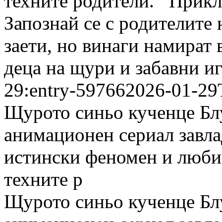
техните родители. Приклю
Запознай се с родителите 
заети, но винаги намират в
деца на щури и забавни и
29:entry-59766
2026-01-29
Щурото синьо кученце Бл
анимационен сериал завла
истински феномен и люби
техните р
Щурото синьо кученце Бл