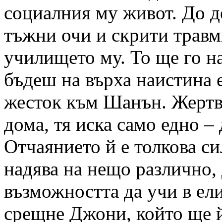
социалния му живот. До д
тъжни очи и скрити травм
училището му. То ще го на
бъдеш на върха наистина 
жесток към Шанън. Жертва
дома, тя иска само едно – 
Отчаянието й е толкова си
надява на нещо различно, 
възможността да учи в ел
срещне Джони, който ще й