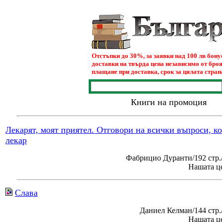
Отстъпки до 30%, за заявки над 100 лв бон
доставки на твърда цена независимо от броя
плащане при доставка, срок за цялата страна
Книги на промоция
Лекарят, моят приятел. Отговори на всички въпроси, к
лекар
Фабрицио Дуранти/192 стр.
Нашата це
Слава
Даниел Келман/144 стр
Нашата це