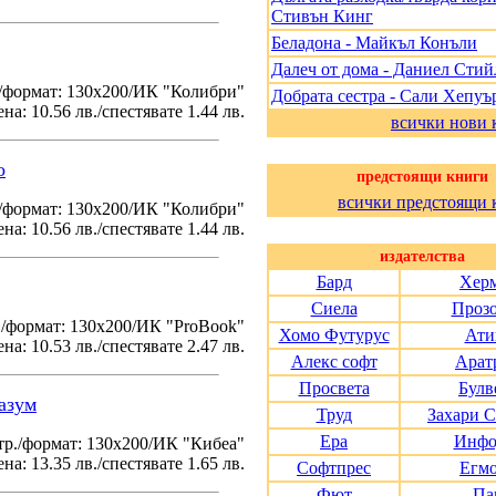
Стивън Кинг
Беладона - Майкъл Конъли
Далеч от дома - Даниел Стий
/формат: 130х200/ИК "Колибри"
Добрата сестра - Сали Хепуъ
на: 10.56 лв./спестявате 1.44 лв.
всички нови 
о
предстоящи книги
всички предстоящи 
./формат: 130х200/ИК "Колибри"
на: 10.56 лв./спестявате 1.44 лв.
издателства
Бард
Хер
Сиела
Проз
./формат: 130х200/ИК "ProBook"
Хомо Футурус
Ати
на: 10.53 лв./спестявате 2.47 лв.
Алекс софт
Арат
Просвета
Булв
азум
Труд
Захари 
Ера
Инфо
тр./формат: 130х200/ИК "Кибеа"
на: 13.35 лв./спестявате 1.65 лв.
Софтпрес
Егм
Фют
Па