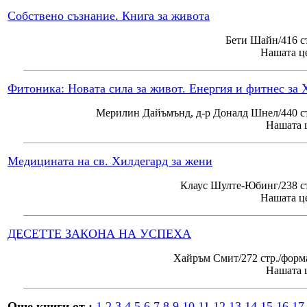
Собствено съзнание. Книга за живота
Бети Шайн/416 с
Нашата це
Фитоника: Новата сила за живот. Енергия и фитнес за 
Мерилин Дайъмънд, д-р Доналд Шнел/440 ст
Нашата ц
Медицината на св. Хилдегард за жени
Клаус Шулте-Юбинг/238 ст
Нашата це
ДЕСЕТТЕ ЗАКОНА НА УСПЕХА
Хайръм Смит/272 стр./форм
Нашата ц
Още книги от :
1
2
3
4
5
6
7
8
9
10
11
12
13
14
15
16
17