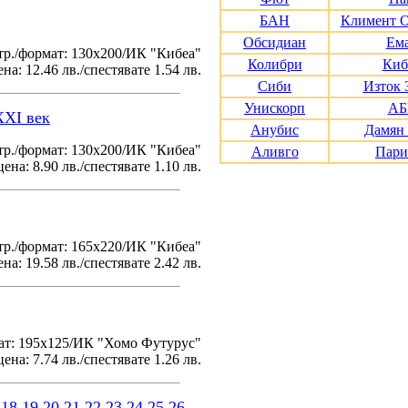
БАН
Климент 
Обсидиан
Ем
тр./формат: 130х200/ИК "Кибеа"
Колибри
Киб
на: 12.46 лв./спестявате 1.54 лв.
Сиби
Изток 
Унискорп
АБ
XXI век
Анубис
Дамян
р./формат: 130х200/ИК "Кибеа"
Аливго
Пари
ена: 8.90 лв./спестявате 1.10 лв.
р./формат: 165х220/ИК "Кибеа"
на: 19.58 лв./спестявате 2.42 лв.
ат: 195x125/ИК "Хомо Футурус"
ена: 7.74 лв./спестявате 1.26 лв.
18
19
20
21
22
23
24
25
26