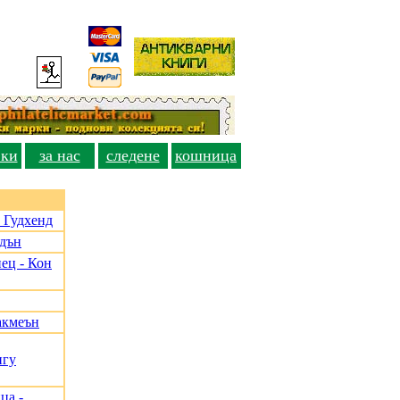
вки
за нас
следене
кошница
 Гудхенд
адън
ец - Кон
акмеън
нгу
ца -