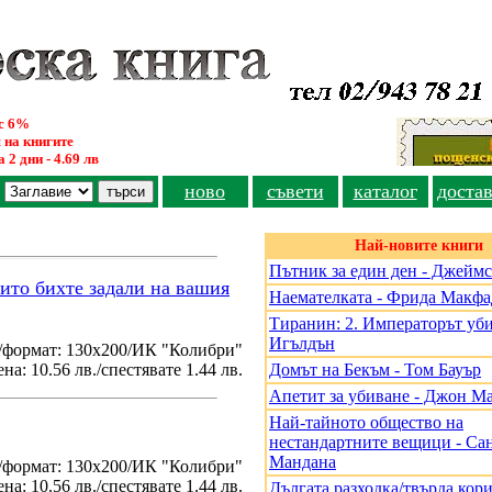
ус 6%
 на книгите
 2 дни - 4.69 лв
ново
съвети
каталог
доста
Най-новите книги
Пътник за един ден - Джеймс
оито бихте задали на вашия
Наемателката - Фрида Макф
Тиранин: 2. Императорът уби
Игълдън
/формат: 130х200/ИК "Колибри"
на: 10.56 лв./спестявате 1.44 лв.
Домът на Бекъм - Том Бауър
Апетит за убиване - Джон М
Най-тайното общество на
нестандартните вещици - Са
Мандана
./формат: 130х200/ИК "Колибри"
на: 10.56 лв./спестявате 1.44 лв.
Дългата разходка/твърда кори