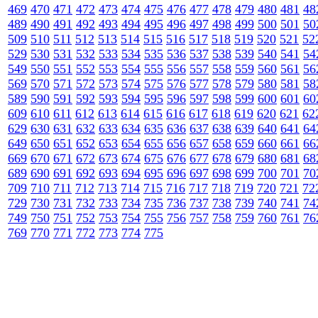
469
470
471
472
473
474
475
476
477
478
479
480
481
48
489
490
491
492
493
494
495
496
497
498
499
500
501
50
509
510
511
512
513
514
515
516
517
518
519
520
521
52
529
530
531
532
533
534
535
536
537
538
539
540
541
54
549
550
551
552
553
554
555
556
557
558
559
560
561
56
569
570
571
572
573
574
575
576
577
578
579
580
581
58
589
590
591
592
593
594
595
596
597
598
599
600
601
60
609
610
611
612
613
614
615
616
617
618
619
620
621
62
629
630
631
632
633
634
635
636
637
638
639
640
641
64
649
650
651
652
653
654
655
656
657
658
659
660
661
66
669
670
671
672
673
674
675
676
677
678
679
680
681
68
689
690
691
692
693
694
695
696
697
698
699
700
701
70
709
710
711
712
713
714
715
716
717
718
719
720
721
72
729
730
731
732
733
734
735
736
737
738
739
740
741
74
749
750
751
752
753
754
755
756
757
758
759
760
761
76
769
770
771
772
773
774
775