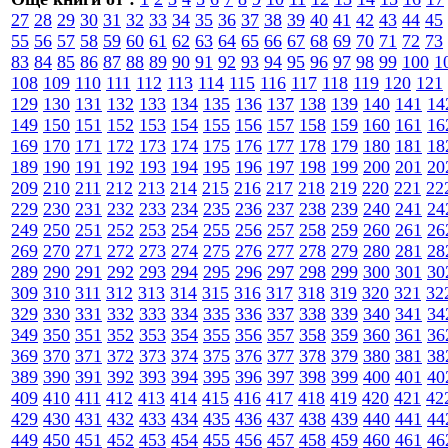
27
28
29
30
31
32
33
34
35
36
37
38
39
40
41
42
43
44
45
55
56
57
58
59
60
61
62
63
64
65
66
67
68
69
70
71
72
73
83
84
85
86
87
88
89
90
91
92
93
94
95
96
97
98
99
100
1
108
109
110
111
112
113
114
115
116
117
118
119
120
121
129
130
131
132
133
134
135
136
137
138
139
140
141
14
149
150
151
152
153
154
155
156
157
158
159
160
161
16
169
170
171
172
173
174
175
176
177
178
179
180
181
18
189
190
191
192
193
194
195
196
197
198
199
200
201
20
209
210
211
212
213
214
215
216
217
218
219
220
221
22
229
230
231
232
233
234
235
236
237
238
239
240
241
24
249
250
251
252
253
254
255
256
257
258
259
260
261
26
269
270
271
272
273
274
275
276
277
278
279
280
281
28
289
290
291
292
293
294
295
296
297
298
299
300
301
30
309
310
311
312
313
314
315
316
317
318
319
320
321
32
329
330
331
332
333
334
335
336
337
338
339
340
341
34
349
350
351
352
353
354
355
356
357
358
359
360
361
36
369
370
371
372
373
374
375
376
377
378
379
380
381
38
389
390
391
392
393
394
395
396
397
398
399
400
401
40
409
410
411
412
413
414
415
416
417
418
419
420
421
42
429
430
431
432
433
434
435
436
437
438
439
440
441
44
449
450
451
452
453
454
455
456
457
458
459
460
461
46