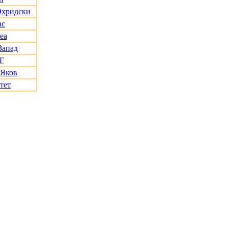
Охридски
ас
еа
Запад
Г
 Яков
тет