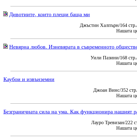
Дивотиите, които плещи баща ми
Джъстин Халпърн/164 стр.
Нашата це
Невярна любов. Изневярата в съвременното обществ
Уили Пазини/168 стр
Нашата це
Каубои и извънземни
Джоан Винс/352 стр
Нашата це
Безграничната сила на ума. Как функционира нашият р
Лауро Тревизан/222 с
Нашата це