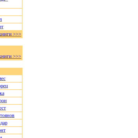
л
рт
книги >>>
книги >>>
мес
орец
ка
рон
ест
Стоянов
дар
онт
н