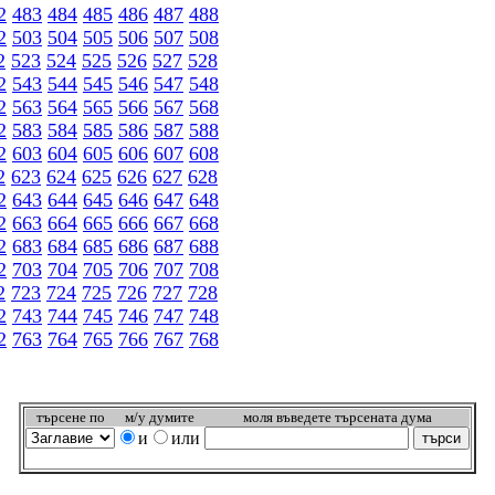
2
483
484
485
486
487
488
2
503
504
505
506
507
508
2
523
524
525
526
527
528
2
543
544
545
546
547
548
2
563
564
565
566
567
568
2
583
584
585
586
587
588
2
603
604
605
606
607
608
2
623
624
625
626
627
628
2
643
644
645
646
647
648
2
663
664
665
666
667
668
2
683
684
685
686
687
688
2
703
704
705
706
707
708
2
723
724
725
726
727
728
2
743
744
745
746
747
748
2
763
764
765
766
767
768
търсeне по
м/у думите
моля въведете търсената дума
и
или