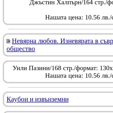
Джъстин Халпърн/164 стр./ф
Нашата цена: 10.56 лв./
Невярна любов. Изневярата в съв
общество
Уили Пазини/168 стр./формат: 130
Нашата цена: 10.56 лв./
Каубои и извънземни