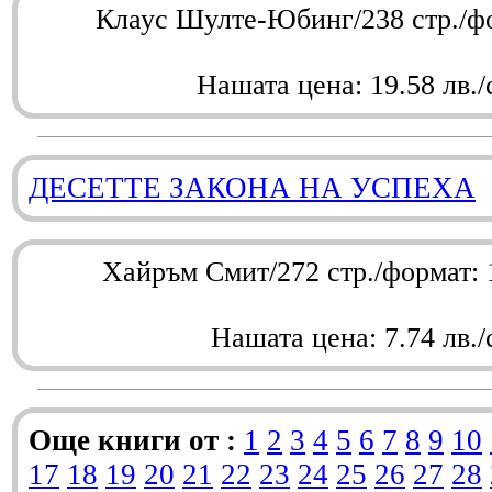
Клаус Шулте-Юбинг/238 стр./ф
Нашата цена: 19.58 лв./
ДЕСЕТТЕ ЗАКОНА НА УСПЕХА
Хайръм Смит/272 стр./формат:
Нашата цена: 7.74 лв./
Още книги от :
1
2
3
4
5
6
7
8
9
10
17
18
19
20
21
22
23
24
25
26
27
28