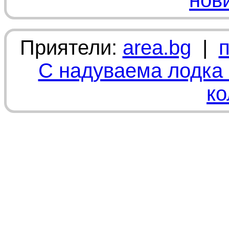
нов
Приятели:
area.bg
|
С надуваема лодка 
ко