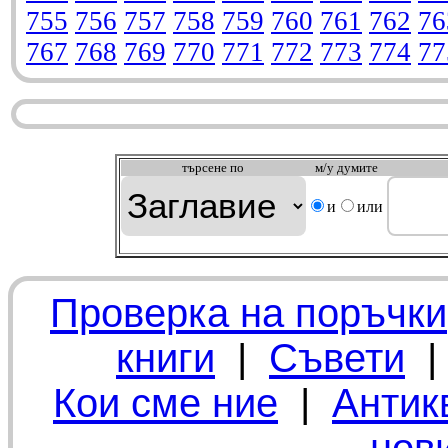
755
756
757
758
759
760
761
762
76
767
768
769
770
771
772
773
774
77
търсeне по
м/у думите
и
или
Проверка на поръчки
книги
|
Съвети
Кои сме ние
|
Антик