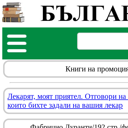
Книги на промоци
Лекарят, моят приятел. Отговори на
които бихте задали на вашия лекар
Фабрицио Дуранти/192 стр./ф