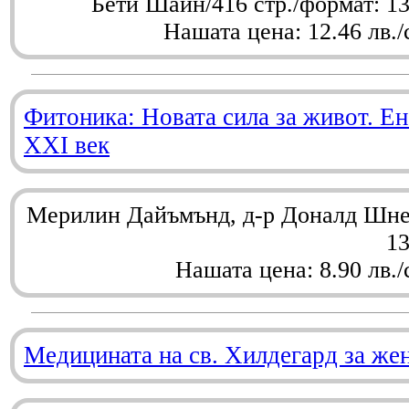
Бети Шайн/416 стр./формат: 1
Нашата цена: 12.46 лв./
Фитоника: Новата сила за живот. Ен
XXI век
Мерилин Дайъмънд, д-р Доналд Шнел
1
Нашата цена: 8.90 лв./
Медицината на св. Хилдегард за же