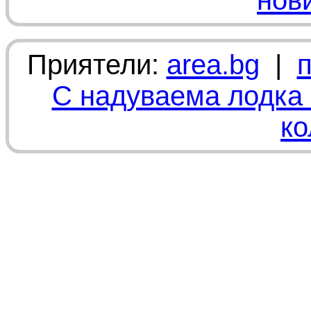
нов
Приятели:
area.bg
|
С надуваема лодка 
ко