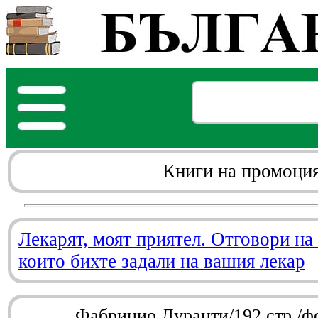
Книги на промоци
Лекарят, моят приятел. Отговори на
които бихте задали на вашия лекар
Фабрицио Дуранти/192 стр./ф