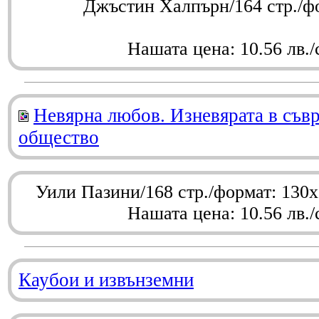
Джъстин Халпърн/164 стр./ф
Нашата цена: 10.56 лв./
Невярна любов. Изневярата в съв
общество
Уили Пазини/168 стр./формат: 130
Нашата цена: 10.56 лв./
Каубои и извънземни