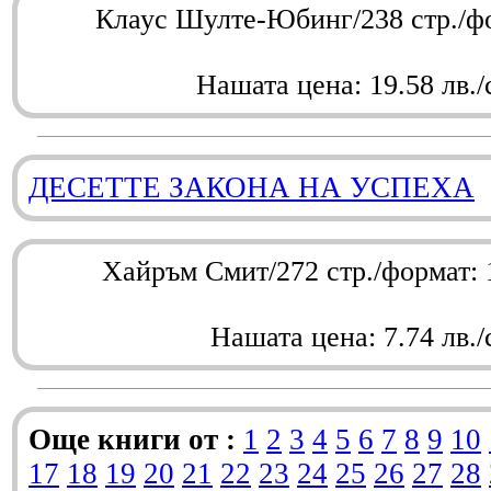
Клаус Шулте-Юбинг/238 стр./ф
Нашата цена: 19.58 лв./
ДЕСЕТТЕ ЗАКОНА НА УСПЕХА
Хайръм Смит/272 стр./формат:
Нашата цена: 7.74 лв./
Още книги от :
1
2
3
4
5
6
7
8
9
10
17
18
19
20
21
22
23
24
25
26
27
28