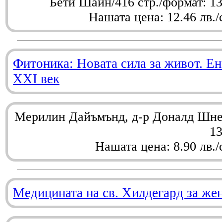
Бети Шайн/416 стр./формат: 1
Нашата цена: 12.46 лв./
Фитоника: Новата сила за живот. Ен
XXI век
Мерилин Дайъмънд, д-р Доналд Шнел
1
Нашата цена: 8.90 лв./
Медицината на св. Хилдегард за же