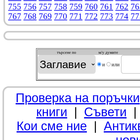
755
756
757
758
759
760
761
762
76
767
768
769
770
771
772
773
774
77
търсeне по
м/у думите
и
или
Проверка на поръчки
книги
|
Съвети
Кои сме ние
|
Антик