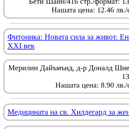
Бети Шайн/416 стр./формат: 1
Нашата цена: 12.46 лв./
Фитоника: Новата сила за живот. Ен
XXI век
Мерилин Дайъмънд, д-р Доналд Шнел
1
Нашата цена: 8.90 лв./
Медицината на св. Хилдегард за же