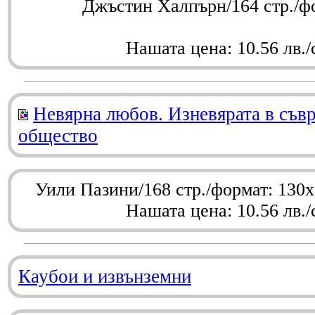
Джъстин Халпърн/164 стр./ф
Нашата цена: 10.56 лв./
Невярна любов. Изневярата в съв
общество
Уили Пазини/168 стр./формат: 130
Нашата цена: 10.56 лв./
Каубои и извънземни