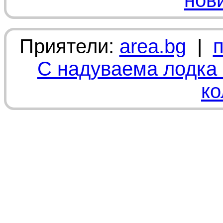
нов
Приятели:
area.bg
|
С надуваема лодка 
ко