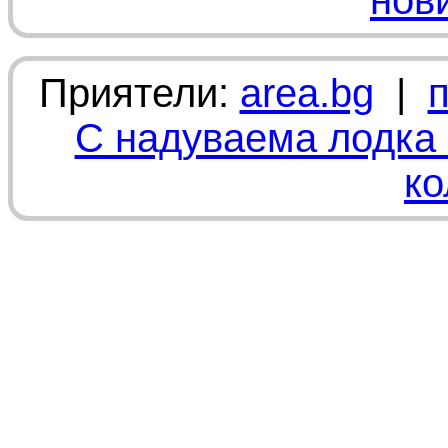
нов
Приятели:
area.bg
|
С надуваема лодка 
ко