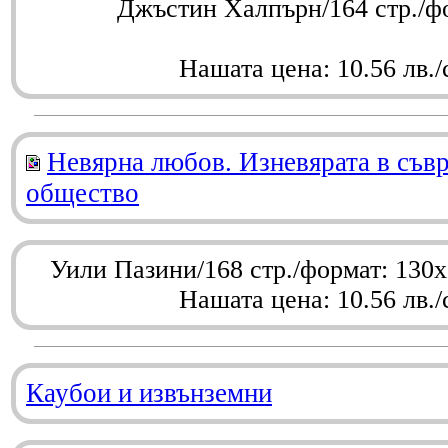
Джъстин Халпърн/164 стр./ф
Нашата цена: 10.56 лв./
Невярна любов. Изневярата в съв
общество
Уили Пазини/168 стр./формат: 130
Нашата цена: 10.56 лв./
Каубои и извънземни