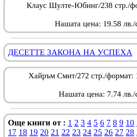
Клаус Шулте-Юбинг/238 стр./ф
Нашата цена: 19.58 лв./
ДЕСЕТТЕ ЗАКОНА НА УСПЕХА
Хайръм Смит/272 стр./формат:
Нашата цена: 7.74 лв./
Още книги от :
1
2
3
4
5
6
7
8
9
10
17
18
19
20
21
22
23
24
25
26
27
28