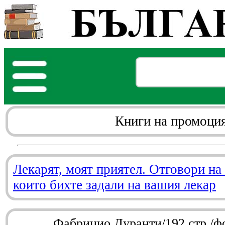
Книги на промоци
Лекарят, моят приятел. Отговори на
които бихте задали на вашия лекар
Фабрицио Дуранти/192 стр./ф