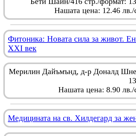
Бети Шайн/416 стр./формат: 1
Нашата цена: 12.46 лв./
Фитоника: Новата сила за живот. Ен
XXI век
Мерилин Дайъмънд, д-р Доналд Шнел
1
Нашата цена: 8.90 лв./
Медицината на св. Хилдегард за же