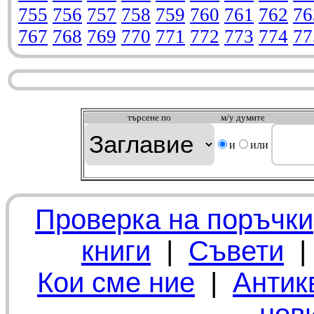
755
756
757
758
759
760
761
762
76
767
768
769
770
771
772
773
774
77
търсeне по
м/у думите
и
или
Проверка на поръчки
книги
|
Съвети
Кои сме ние
|
Антик