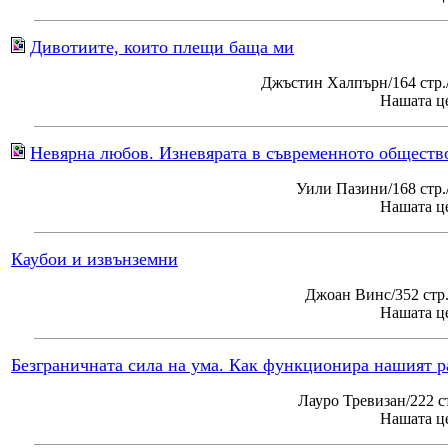
Дивотиите, които плещи баща ми
Джъстин Халпърн/164 стр.
Нашата це
Невярна любов. Изневярата в съвременното обществ
Уили Пазини/168 стр
Нашата це
Каубои и извънземни
Джоан Винс/352 стр
Нашата це
Безграничната сила на ума. Как функционира нашият р
Лауро Тревизан/222 с
Нашата це