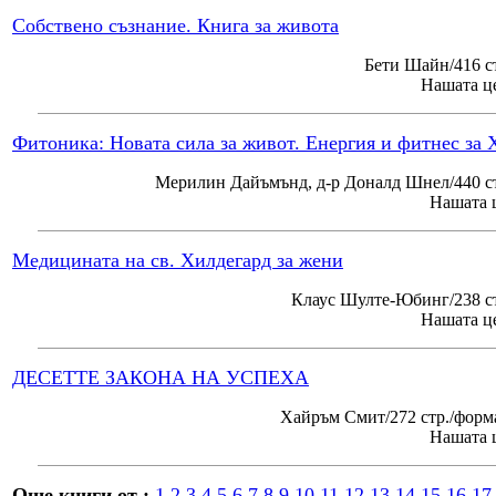
Собствено съзнание. Книга за живота
Бети Шайн/416 с
Нашата це
Фитоника: Новата сила за живот. Енергия и фитнес за 
Мерилин Дайъмънд, д-р Доналд Шнел/440 ст
Нашата ц
Медицината на св. Хилдегард за жени
Клаус Шулте-Юбинг/238 ст
Нашата це
ДЕСЕТТЕ ЗАКОНА НА УСПЕХА
Хайръм Смит/272 стр./форм
Нашата ц
Още книги от :
1
2
3
4
5
6
7
8
9
10
11
12
13
14
15
16
17