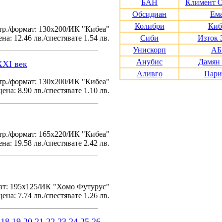
БАН
Климент 
Обсидиан
Ем
Колибри
Киб
тр./формат: 130х200/ИК "Кибеа"
на: 12.46 лв./спестявате 1.54 лв.
Сиби
Изток 
Унискорп
АБ
Анубис
Дамян
XXI век
Аливго
Пари
р./формат: 130х200/ИК "Кибеа"
ена: 8.90 лв./спестявате 1.10 лв.
р./формат: 165х220/ИК "Кибеа"
на: 19.58 лв./спестявате 2.42 лв.
ат: 195x125/ИК "Хомо Футурус"
ена: 7.74 лв./спестявате 1.26 лв.
18
19
20
21
22
23
24
25
26