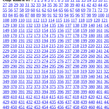
27
28
29
30
31
32
33
34
35
36
37
38
39
40
41
42
43
44
45
55
56
57
58
59
60
61
62
63
64
65
66
67
68
69
70
71
72
73
83
84
85
86
87
88
89
90
91
92
93
94
95
96
97
98
99
100
1
108
109
110
111
112
113
114
115
116
117
118
119
120
121
129
130
131
132
133
134
135
136
137
138
139
140
141
14
149
150
151
152
153
154
155
156
157
158
159
160
161
16
169
170
171
172
173
174
175
176
177
178
179
180
181
18
189
190
191
192
193
194
195
196
197
198
199
200
201
20
209
210
211
212
213
214
215
216
217
218
219
220
221
22
229
230
231
232
233
234
235
236
237
238
239
240
241
24
249
250
251
252
253
254
255
256
257
258
259
260
261
26
269
270
271
272
273
274
275
276
277
278
279
280
281
28
289
290
291
292
293
294
295
296
297
298
299
300
301
30
309
310
311
312
313
314
315
316
317
318
319
320
321
32
329
330
331
332
333
334
335
336
337
338
339
340
341
34
349
350
351
352
353
354
355
356
357
358
359
360
361
36
369
370
371
372
373
374
375
376
377
378
379
380
381
38
389
390
391
392
393
394
395
396
397
398
399
400
401
40
409
410
411
412
413
414
415
416
417
418
419
420
421
42
429
430
431
432
433
434
435
436
437
438
439
440
441
44
449
450
451
452
453
454
455
456
457
458
459
460
461
46