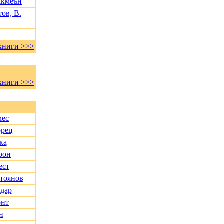
акмеън
ов, В.
книги >>>
книги >>>
мес
орец
ка
рон
ест
Стоянов
дар
онт
н