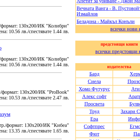
Апетит за убиване - Джон М
Вечната Ванга - В. Пустовойт
Измайлов
Беладона - Майкъл Конъли
/формат: 130х200/ИК "Колибри"
всички нови 
на: 10.56 лв./спестявате 1.44 лв.
предстоящи книги
о
всички предстоящи 
./формат: 130х200/ИК "Колибри"
на: 10.56 лв./спестявате 1.44 лв.
издателства
Бард
Хер
Сиела
Проз
Хомо Футурус
Ати
./формат: 130х200/ИК "ProBook"
Алекс софт
Арат
на: 10.53 лв./спестявате 2.47 лв.
Просвета
Булв
Труд
Захари 
азум
Ера
Инфо
тр./формат: 130х200/ИК "Кибеа"
Софтпрес
Егм
на: 13.35 лв./спестявате 1.65 лв.
Фют
Па