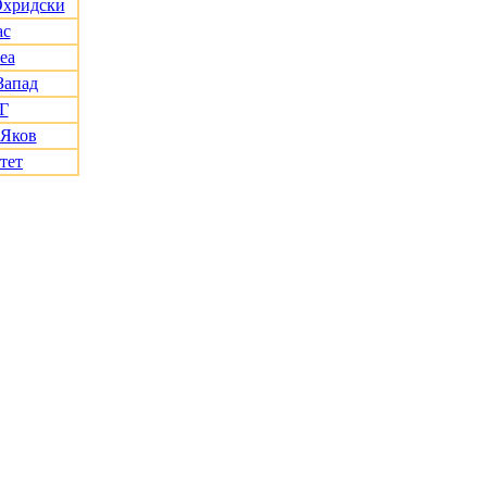
Охридски
ас
еа
Запад
Г
 Яков
тет