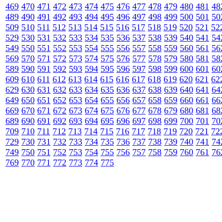
469
470
471
472
473
474
475
476
477
478
479
480
481
48
489
490
491
492
493
494
495
496
497
498
499
500
501
50
509
510
511
512
513
514
515
516
517
518
519
520
521
52
529
530
531
532
533
534
535
536
537
538
539
540
541
54
549
550
551
552
553
554
555
556
557
558
559
560
561
56
569
570
571
572
573
574
575
576
577
578
579
580
581
58
589
590
591
592
593
594
595
596
597
598
599
600
601
60
609
610
611
612
613
614
615
616
617
618
619
620
621
62
629
630
631
632
633
634
635
636
637
638
639
640
641
64
649
650
651
652
653
654
655
656
657
658
659
660
661
66
669
670
671
672
673
674
675
676
677
678
679
680
681
68
689
690
691
692
693
694
695
696
697
698
699
700
701
70
709
710
711
712
713
714
715
716
717
718
719
720
721
72
729
730
731
732
733
734
735
736
737
738
739
740
741
74
749
750
751
752
753
754
755
756
757
758
759
760
761
76
769
770
771
772
773
774
775