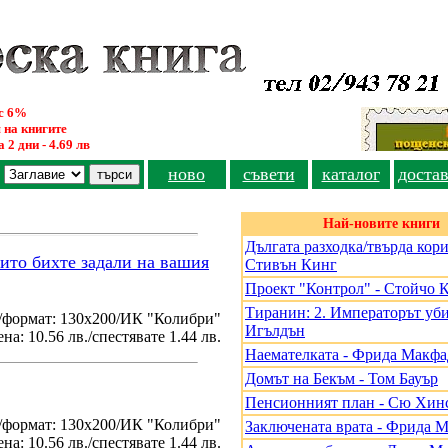
ус 6%
 на книгите
 2 дни - 4.69 лв
ново
съвети
каталог
доста
Най-новите книги
Дългата разходка/твърда кори
оито бихте задали на вашия
Стивън Кинг
Проект "Контрол" - Стойчо 
Тиранин: 2. Императорът уби
/формат: 130х200/ИК "Колибри"
Игълдън
на: 10.56 лв./спестявате 1.44 лв.
Наемателката - Фрида Макф
Домът на Бекъм - Том Бауър
Пенсионният план - Сю Хин
./формат: 130х200/ИК "Колибри"
Заключената врата - Фрида 
на: 10.56 лв./спестявате 1.44 лв.