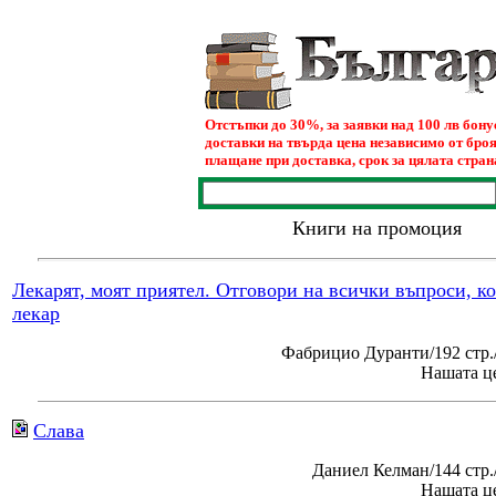
Отстъпки до 30%, за заявки над 100 лв бон
доставки на твърда цена независимо от броя
плащане при доставка, срок за цялата страна
Книги на промоция
Лекарят, моят приятел. Отговори на всички въпроси, к
лекар
Фабрицио Дуранти/192 стр.
Нашата це
Слава
Даниел Келман/144 стр
Нашата це