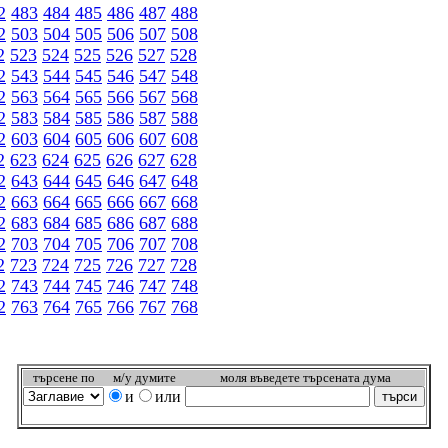
2
483
484
485
486
487
488
2
503
504
505
506
507
508
2
523
524
525
526
527
528
2
543
544
545
546
547
548
2
563
564
565
566
567
568
2
583
584
585
586
587
588
2
603
604
605
606
607
608
2
623
624
625
626
627
628
2
643
644
645
646
647
648
2
663
664
665
666
667
668
2
683
684
685
686
687
688
2
703
704
705
706
707
708
2
723
724
725
726
727
728
2
743
744
745
746
747
748
2
763
764
765
766
767
768
търсeне по
м/у думите
моля въведете търсената дума
и
или