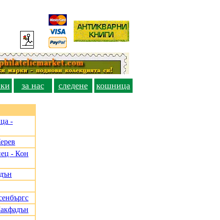
вки
за нас
следене
кошница
ца -
Керев
ец - Кон
адън
сенбъргс
Макфадън